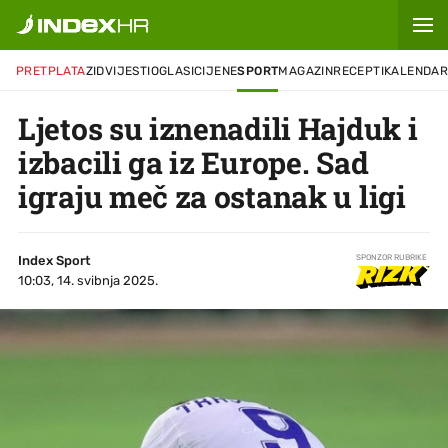
PRETPLATA
ZID
VIJESTI
OGLASI
CIJENE
SPORT
MAGAZIN
RECEPTI
KALENDA
Ljetos su iznenadili Hajduk i
izbacili ga iz Europe. Sad
igraju meč za ostanak u ligi
Index Sport
SPONZOR RUBRIKE
10:03, 14. svibnja 2025.