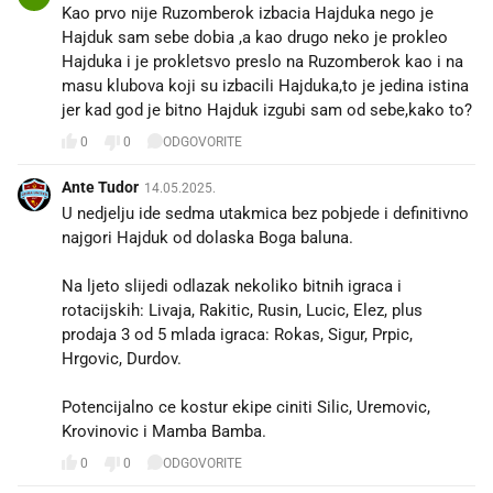
Kao prvo nije Ruzomberok izbacia Hajduka nego je
Hajduk sam sebe dobia ,a kao drugo neko je prokleo
Hajduka i je prokletsvo preslo na Ruzomberok kao i na
masu klubova koji su izbacili Hajduka,to je jedina istina
jer kad god je bitno Hajduk izgubi sam od sebe,kako to?
0
0
ODGOVORITE
Ante Tudor
14.05.2025.
U nedjelju ide sedma utakmica bez pobjede i definitivno
najgori Hajduk od dolaska Boga baluna.
Na ljeto slijedi odlazak nekoliko bitnih igraca i
rotacijskih: Livaja, Rakitic, Rusin, Lucic, Elez, plus
prodaja 3 od 5 mlada igraca: Rokas, Sigur, Prpic,
Hrgovic, Durdov.
Potencijalno ce kostur ekipe ciniti Silic, Uremovic,
Krovinovic i Mamba Bamba.
0
0
ODGOVORITE