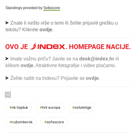
Standings provided by
Sofascore
Znate li nešto više o temi ili želite prijaviti grešku u
tekstu? Kliknite
ovdje
.
Imate važnu priču? Javite se na
desk@index.hr
ili
klikom
ovdje
. Atraktivne fotografije i videe plaćamo.
Želite raditi na Indexu? Prijavite se
ovdje
.
#
nk hajduk
#
hnl europa
#
ostalelige
#
ružomberok
#
sofascore