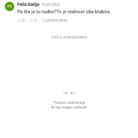
Felix Galija
14.05.2025.
FG
Pa šta je tu ćudno?To je realnost oba klubića.
0
0
ODGOVORITE
JOŠ 4 KOMENTARA
PROČITAJTE JOŠ
Što povezuje Lexus i
Mokri prsti, kruh i paštet
legendarnog Ponyja?
ritual koji nikad nismo p