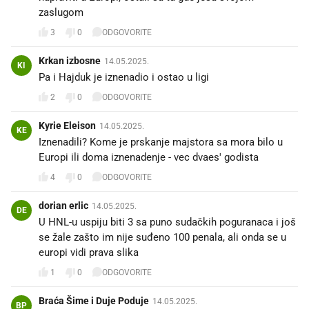
zaslugom
3
0
ODGOVORITE
Krkan izbosne
14.05.2025.
KI
Pa i Hajduk je iznenadio i ostao u ligi
2
0
ODGOVORITE
Kyrie Eleison
14.05.2025.
KE
Iznenadili? Kome je prskanje majstora sa mora bilo u
Europi ili doma iznenadenje - vec dvaes' godista
4
0
ODGOVORITE
dorian erlic
14.05.2025.
DE
U HNL-u uspiju biti 3 sa puno sudačkih poguranaca i još
se žale zašto im nije suđeno 100 penala, ali onda se u
europi vidi prava slika
1
0
ODGOVORITE
Braća Šime i Duje Poduje
14.05.2025.
BP