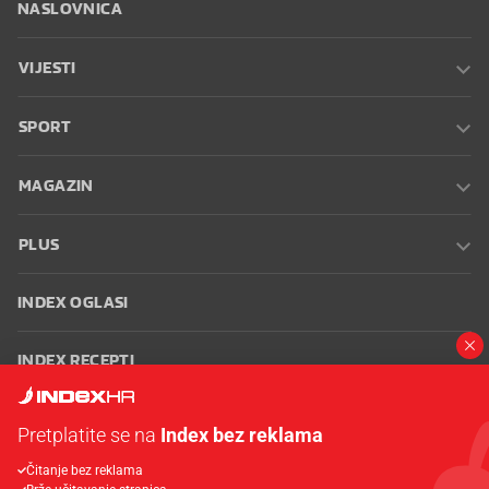
NASLOVNICA
VIJESTI
SPORT
MAGAZIN
PLUS
INDEX OGLASI
INDEX RECEPTI
INFO
Pretplatite se na
Index bez reklama
Čitanje bez reklama
Oglašavanje
Zaposli se na Indexu
Kontakt
Impressum
Uvjeti