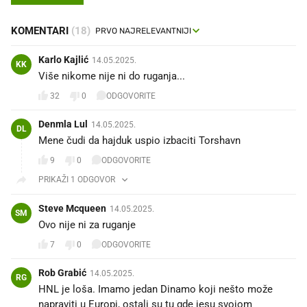
KOMENTARI
(18)
Karlo Kajlić
14.05.2025.
KK
Više nikome nije ni do ruganja...
32
0
ODGOVORITE
Denmla Lul
14.05.2025.
DL
Mene čudi da hajduk uspio izbaciti Torshavn
9
0
ODGOVORITE
PRIKAŽI 1 ODGOVOR
Steve Mcqueen
14.05.2025.
SM
Ovo nije ni za ruganje
7
0
ODGOVORITE
Rob Grabić
14.05.2025.
RG
HNL je loša. Imamo jedan Dinamo koji nešto može
napraviti u Europi, ostali su tu gde jesu svojom