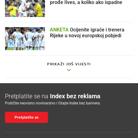
prođe Ilves, a koliko ako ispadne
ANKETA
Ocijenite igrače i trenera
Rijeke u novoj europskoj pobjedi
PRIKAŽI JOŠ VIJESTI
Pretplatite se na
Index bez reklama
Podržite neovisno novinarstvo i čitajte Index bez bannera.
Pretplatite se