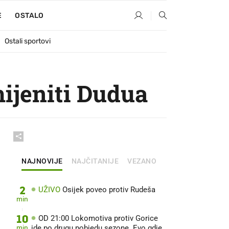
E
OSTALO
Ostali sportovi
mijeniti Dudua
NAJNOVIJE
NAJČITANIJE
VEZANO
2
UŽIVO
Osijek poveo protiv Rudeša
min
10
OD 21:00 Lokomotiva protiv Gorice
min
ide po drugu pobjedu sezone. Evo gdje