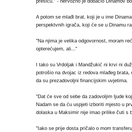
presicu." - nervozno je dobacio Dinamov bo
A potom se mlađi brat, koji je u ime Dinam
perspektvnih igrača, koji će se u Dinamu ra
"Na njima je velika odgovornost, moram reći 
opterećujem, ali..."
I tako su Vrdoljak i Mandžukić ni krvi ni du
potrošio na dvojac iz redova mlađeg brata, 
da su prezadovoljni financijskim uvjetima.
"Dat će sve od sebe da zadovoljim ljude koj
Nadam se da ću uspjeti izboriti mjesto u prv
dolaska u Maksimir nije imao prilike čuti 
"Iako se prije dosta pričalo o mom transfer