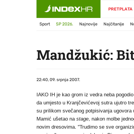
PRETPLATA
Sport
SP 2026.
Najnovije
Najčitanije
N
Mandžukić: Bit
22:40, 09. srpnja 2007.
IAKO IH je kao grom iz vedra neba pogodio 
da umjesto u Kranjčevićevoj sutra ujutro tr
su prilikom svečanog potpisivanja ugovora u
Mamić ušetao na
stage
, nakon molbe jednog
novim dresovima. "Trudimo se sve organizir