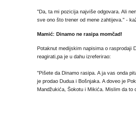
"Da, ta mi pozicija najviše odgovara. Ali ne
sve ono što trener od mene zahtijeva." - ka
Mamić: Dinamo ne rasipa momčad!
Potaknut medijskim napisima o rasprodaji D
reagirati,pa je u dahu izreferirao:
"Pišete da Dinamo rasipa. A ja vas onda pi
je prodao Dudua i Bošnjaka. A doveo je Pok
Mandžukića, Šokotu i Mikića. Mislim da to 