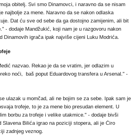
 moja obitelj. Svi smo Dinamovci, i naravno da se nisam
 je najbolje za mene. Naravno da se nakon odlaska
e. Dat ću sve od sebe da ga dostojno zamijenim, ali bit
e." - dodaje Mandžukić, koji nam je u razgovoru nakon
d Dinamovih igrača ipak najviše cijeni Luku Modrića.
ofeje
dić nazvao. Rekao je da se vratim, jer odlazim u
reko noći, baš poput Eduardovog transfera u Arsenal." -
i se ulazak u momčad, ali ne bojim se za sebe. Ipak sam je
svaja trofeje, to je za mene bio presudan element. U
elim borbu za trofeje i velike utakmice." - dodaje bivši
 Slavena Bilića igrao na poziciji stopera, ali je Ćiro
ciji zadnjeg veznog.