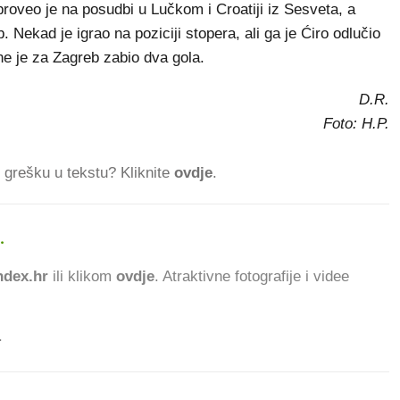
roveo je na posudbi u Lučkom i Croatiji iz Sesveta, a
Nekad je igrao na poziciji stopera, ali ga je Ćiro odlučio
e je za Zagreb zabio dva gola.
D.R.
Foto: H.P.
ti grešku u tekstu? Kliknite
ovdje
.
.
776.540 ČITATE
dex.hr
ili klikom
ovdje
. Atraktivne fotografije i videe
.