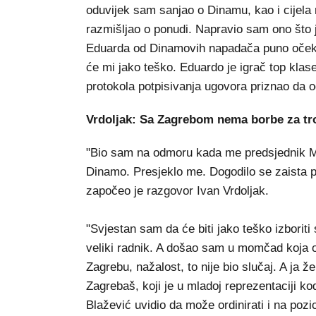
oduvijek sam sanjao o Dinamu, kao i cijela
razmišljao o ponudi. Napravio sam ono što
Eduarda od Dinamovih napadača puno očekuj
će mi jako teško. Eduardo je igrač top klas
protokola potpisivanja ugovora priznao da o
Vrdoljak: Sa Zagrebom nema borbe za tr
"Bio sam na odmoru kada me predsjednik Me
Dinamo. Presjeklo me. Dogodilo se zaista p
započeo je razgovor Ivan Vrdoljak.
"Svjestan sam da će biti jako teško izborit
veliki radnik. A došao sam u momčad koja o
Zagrebu, nažalost, to nije bio slučaj. A ja ž
Zagrebaš, koji je u mladoj reprezentaciji kod
Blažević uvidio da može ordinirati i na pozi