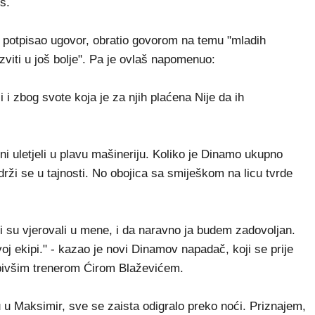
s.
a potpisao ugovor, obratio govorom na temu "mladih
zviti u još bolje". Pa je ovlaš napomenuo:
i zbog svote koja je za njih plaćena Nije da ih
žni uletjeli u plavu mašineriju. Koliko je Dinamo ukupno
drži se u tajnosti. No obojica sa smiješkom na licu tvrde
i su vjerovali u mene, i da naravno ja budem zadovoljan.
oj ekipi." - kazao je novi Dinamov napadač, koji se prije
s bivšim trenerom Ćirom Blaževićem.
u u Maksimir, sve se zaista odigralo preko noći. Priznajem,