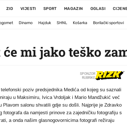
ZID
VIJESTI
SPORT
MAGAZIN
OGLASI
CIJEN
ogomet
Dinamo
Hajduk
SHNL
Košarka
Borilački sportovi
 će mi jako teško za
SPONZOR
RUBRIKE
telefonski poziv predsjednika Medića od kojeg su saznali
eniraju u Maksimiru, Ivica Vrdoljak i Mario Mandžukić već
 Plavom salonu shvatili gdje su došli. Najprije je Zdravko
 fotografa da namjesti prinove za zajedničku fotografiju s
ati, a onda našim glasnogovornicima fotografi režiraju