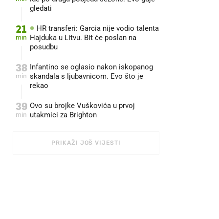
gledati
21
HR transferi: Garcia nije vodio talenta
min
Hajduka u Litvu. Bit će poslan na
posudbu
38
Infantino se oglasio nakon iskopanog
min
skandala s ljubavnicom. Evo što je
rekao
39
Ovo su brojke Vuškovića u prvoj
min
utakmici za Brighton
PRIKAŽI JOŠ VIJESTI