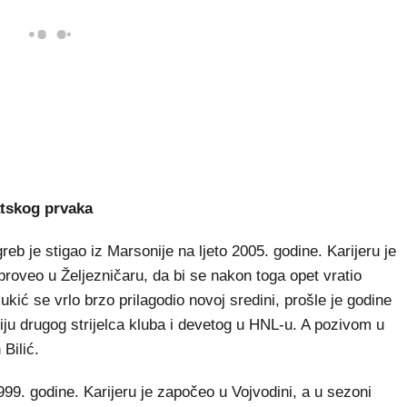
atskog prvaka
b je stigao iz Marsonije na ljeto 2005. godine. Karijeru je
roveo u Željezničaru, da bi se nakon toga opet vratio
kić se vrlo brzo prilagodio novoj sredini, prošle je godine
ciju drugog strijelca kluba i devetog u HNL-u. A pozivom u
Bilić.
999. godine. Karijeru je započeo u Vojvodini, a u sezoni