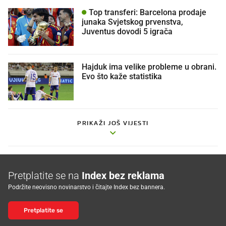
Top transferi: Barcelona prodaje
junaka Svjetskog prvenstva,
Juventus dovodi 5 igrača
Hajduk ima velike probleme u obrani.
Evo što kaže statistika
PRIKAŽI JOŠ VIJESTI
Pretplatite se na
Index bez reklama
Podržite neovisno novinarstvo i čitajte Index bez bannera.
Pretplatite se