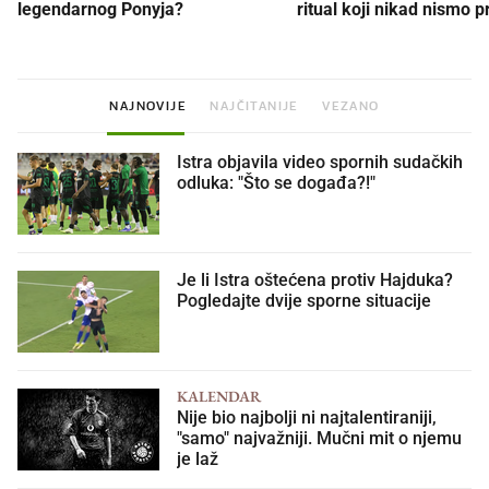
legendarnog Ponyja?
ritual koji nikad nismo p
NAJNOVIJE
NAJČITANIJE
VEZANO
Istra objavila video spornih sudačkih
odluka: "Što se događa?!"
Je li Istra oštećena protiv Hajduka?
Pogledajte dvije sporne situacije
KALENDAR
Nije bio najbolji ni najtalentiraniji,
"samo" najvažniji. Mučni mit o njemu
je laž