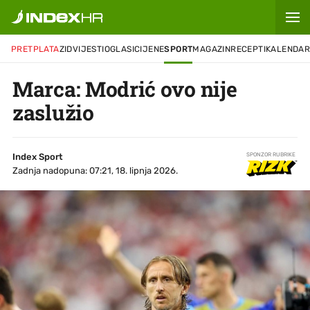
PRETPLATA
ZID
VIJESTI
OGLASI
CIJENE
SPORT
MAGAZIN
RECEPTI
KALENDA
Marca: Modrić ovo nije
zaslužio
Index Sport
SPONZOR RUBRIKE
Zadnja nadopuna: 07:21, 18. lipnja 2026.