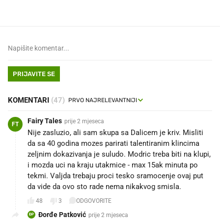
PRIJAVITE SE
KOMENTARI
(47)
Fairy Tales
prije 2 mjeseca
FT
Nije zasluzio, ali sam skupa sa Dalicem je kriv. Misliti
da sa 40 godina mozes parirati talentiranim klincima
zeljnim dokazivanja je suludo. Modric treba biti na klupi,
i mozda uci na kraju utakmice - max 15ak minuta po
tekmi. Valjda trebaju proci tesko sramocenje ovaj put
da vide da ovo sto rade nema nikakvog smisla.
48
3
ODGOVORITE
Đorđe Patković
prije 2 mjeseca
ĐP