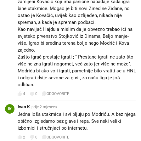
zamijeni Kovačić koji ima panične napadaje kada igra
bine utakmice. Mogao je biti novi Zinedine Zidane, no
ostao je Kovačić, uvijek kao ozlijeđen, nikada nije
spreman, a kada je spreman podbaci.
Kao navijač Hajdula mislim da je obvezno trebao ići na
svjetsko prvenstvo Stojković iz Dinama, Beljo manje-
više. Igrao bi sredinu terena bolje nego Modrić i Kova
zajedno.
Zašto igrač prestaje igrati ; " Prestane igrati ne zato što
više ne zna igrati nogomet, već zato jer više ne može".
Modriću bi ako voli igrati, pametnije bilo vratiti se u HNL
i odigrati dvije sezone za gušt, za našu ligu je još
odličan.
4
0
ODGOVORITE
Ivan K
prije 2 mjeseca
IK
Jedna loša utakmica i svi pljuju po Modriću. A bez njega
obično izgledamo bez glave i repa. Sve neki veliki
izbornici i stručnjaci po internetu.
2
0
ODGOVORITE