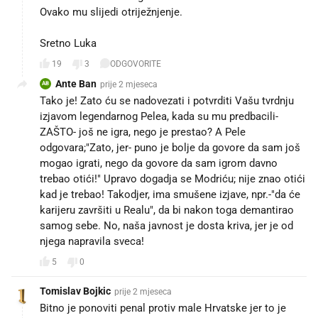
Ovako mu slijedi otriježnjenje.
Sretno Luka 🍀
19
3
ODGOVORITE
Ante Ban
prije 2 mjeseca
AB
Tako je! Zato ću se nadovezati i potvrditi Vašu tvrdnju
izjavom legendarnog Pelea, kada su mu predbacili-
ZAŠTO- još ne igra, nego je prestao? A Pele
odgovara;"Zato, jer- puno je bolje da govore da sam još
mogao igrati, nego da govore da sam igrom davno
trebao otići!" Upravo dogadja se Modriću; nije znao otići
kad je trebao! Takodjer, ima smušene izjave, npr.-"da će
karijeru završiti u Realu", da bi nakon toga demantirao
samog sebe. No, naša javnost je dosta kriva, jer je od
njega napravila sveca!
5
0
Tomislav Bojkic
prije 2 mjeseca
Bitno je ponoviti penal protiv male Hrvatske jer to je