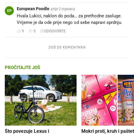
European Poodle
prije 2 mjeseca
EP
Hvala Lukici, naklon do poda… za prethodne zasluge.
Vrijeme je da ode prije nego od sebe napravi sprdnju.
9
3
ODGOVORITE
JOŠ 25 KOMENTARA
PROČITAJTE JOŠ
Što povezuje Lexus i
Mokri prsti, kruh i paštet