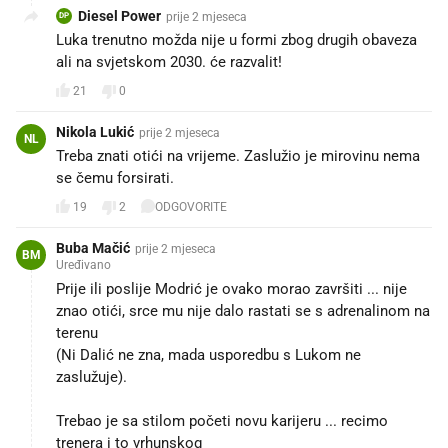
Diesel Power
prije 2 mjeseca
DP
Luka trenutno možda nije u formi zbog drugih obaveza
ali na svjetskom 2030. će razvalit!
21
0
Nikola Lukić
prije 2 mjeseca
NL
Treba znati otići na vrijeme. Zaslužio je mirovinu nema
se čemu forsirati.
19
2
ODGOVORITE
Buba Mačić
prije 2 mjeseca
BM
Uređivano
Prije ili poslije Modrić je ovako morao završiti ... nije
znao otići, srce mu nije dalo rastati se s adrenalinom na
terenu
(Ni Dalić ne zna, mada usporedbu s Lukom ne
zaslužuje).
Trebao je sa stilom početi novu karijeru ... recimo
trenera i to vrhunskog