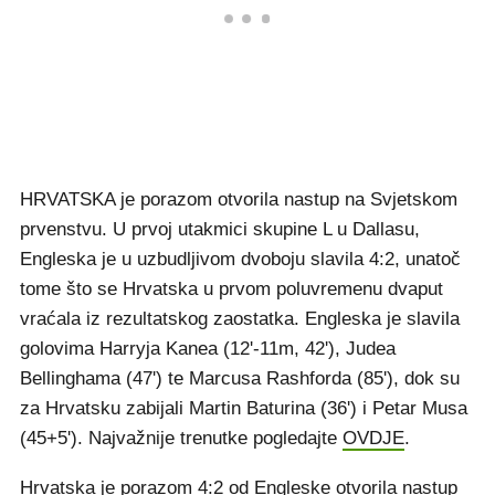
HRVATSKA je porazom otvorila nastup na Svjetskom
prvenstvu. U prvoj utakmici skupine L u Dallasu,
Engleska je u uzbudljivom dvoboju slavila 4:2, unatoč
tome što se Hrvatska u prvom poluvremenu dvaput
vraćala iz rezultatskog zaostatka. Engleska je slavila
golovima Harryja Kanea (12'-11m, 42'), Judea
Bellinghama (47') te Marcusa Rashforda (85'), dok su
za Hrvatsku zabijali Martin Baturina (36') i Petar Musa
(45+5'). Najvažnije trenutke pogledajte
OVDJE
.
Hrvatska je porazom 4:2 od Engleske otvorila nastup