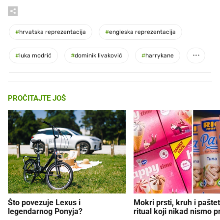
#
hrvatska reprezentacija
#
engleska reprezentacija
#
luka modrić
#
dominik livaković
#
harrykane
PROČITAJTE JOŠ
Što povezuje Lexus i
Mokri prsti, kruh i paštet
legendarnog Ponyja?
ritual koji nikad nismo p