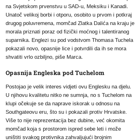
na Svjetskom prvenstvu u SAD-u, Meksiku i Kanadi.
Unatoč velikoj borbi i otporu, osobito u prvom i potkraj
drugog poluvremena, momčad Zlatka Dalića na kraju je
morala priznati poraz od fizički moćnog i talentiranog
suparnika. Englezi su pod vodstvom Thomasa Tuchela
pokazali novo, opasnije lice i potvrdili da ih se mora
shvatiti vrlo ozbiljno, piše Marca.
Opasnija Engleska pod Tuchelom
Postojao je velik interes vidjeti ovu Englesku na djelu.
U njihovu kvalitetu nitko ne sumnja, no s Tuchelom na
klupi očekuje se da naprave iskorak u odnosu na
Southgateovu eru, što su i pokazali protiv Hrvatske.
Više to nije reprezentacija bez dubine, već okomita
momčad koja s prostorom ispred sebe leti i može
uništiti svakog protivnika zahvaljujući brojnim