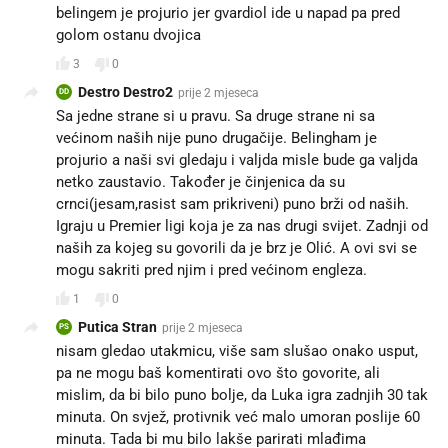
belingem je projurio jer gvardiol ide u napad pa pred
golom ostanu dvojica
3
0
Destro Destro2
prije 2 mjeseca
DD
Sa jedne strane si u pravu. Sa druge strane ni sa
većinom naših nije puno drugačije. Belingham je
projurio a naši svi gledaju i valjda misle bude ga valjda
netko zaustavio. Također je činjenica da su
crnci(jesam,rasist sam prikriveni) puno brži od naših.
Igraju u Premier ligi koja je za nas drugi svijet. Zadnji od
naših za kojeg su govorili da je brz je Olić. A ovi svi se
mogu sakriti pred njim i pred većinom engleza.
1
0
Putica Stran
prije 2 mjeseca
PS
nisam gledao utakmicu, više sam slušao onako usput,
pa ne mogu baš komentirati ovo što govorite, ali
mislim, da bi bilo puno bolje, da Luka igra zadnjih 30 tak
minuta. On svjež, protivnik već malo umoran poslije 60
minuta. Tada bi mu bilo lakše parirati mlađima