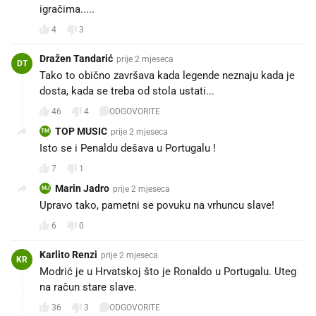
igračima.....
4
3
Dražen Tandarić
prije 2 mjeseca
DT
Tako to obično završava kada legende neznaju kada je
dosta, kada se treba od stola ustati...
46
4
ODGOVORITE
TOP MUSIC
prije 2 mjeseca
TM
Isto se i Penaldu dešava u Portugalu !
7
1
Marin Jadro
prije 2 mjeseca
MJ
Upravo tako, pametni se povuku na vrhuncu slave!
6
0
Karlito Renzi
prije 2 mjeseca
KR
Modrić je u Hrvatskoj što je Ronaldo u Portugalu. Uteg
na račun stare slave.
36
3
ODGOVORITE