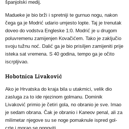
španjolski medij.
Madueke je bio brži i spretniji te gurnuo nogu, nakon
čega ga je Modrić udario umjesto lopte. Taj je trenutak
doveo do vodstva Engleske 1:0. Modrić je u drugom
poluvremenu zamijenjen Kovačićem. Tako je zaključio
svoju tužnu noć. Dalić ga je bio prisiljen zamijeniti prije
isteka sat vremena. S 40 godina, tempo ga je očito
iscrpljivao.
Hobotnica Livaković
Ako je Hrvatska do kraja bila u utakmici, velik dio
zasluga za to ide njezinom golmanu. Dominik
Livaković primio je četiri gola, no obranio je sve. Imao
je sedam obrana. Čak je obranio i Kaneov penal, ali za
milimetar njegove su se noge pomaknule ispred gol-
crte i morao se ponoviti.