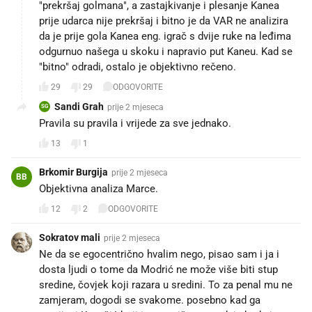
"prekršaj golmana", a zastajkivanje i plesanje Kanea
prije udarca nije prekršaj i bitno je da VAR ne analizira
da je prije gola Kanea eng. igrač s dvije ruke na leđima
odgurnuo našega u skoku i napravio put Kaneu. Kad se
"bitno" odradi, ostalo je objektivno rečeno.
29
29
ODGOVORITE
Sandi Grah
prije 2 mjeseca
SG
Pravila su pravila i vrijede za sve jednako.
13
1
Brkomir Burgija
prije 2 mjeseca
BB
Objektivna analiza Marce.
12
2
ODGOVORITE
Sokratov mali
prije 2 mjeseca
Ne da se egocentrično hvalim nego, pisao sam i ja i
dosta ljudi o tome da Modrić ne može više biti stup
sredine, čovjek koji razara u sredini. To za penal mu ne
zamjeram, dogodi se svakome. posebno kad ga