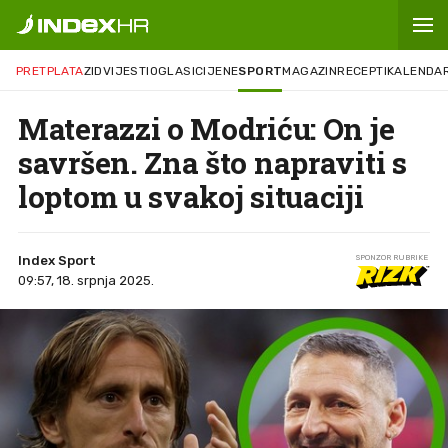
PRETPLATA
ZID
VIJESTI
OGLASI
CIJENE
SPORT
MAGAZIN
RECEPTI
KALENDA
Materazzi o Modriću: On je
savršen. Zna što napraviti s
loptom u svakoj situaciji
Index Sport
SPONZOR RUBRIKE
09:57, 18. srpnja 2025.