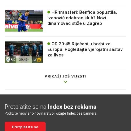
HR transferi: Benfica popustila,
Ivanović odabrao klub? Novi
dinamovac stiže u Zagreb
OD 20:45 Riječani u borbi za
Europu. Pogledajte vjerojatni sastav
za Ilves
20:45h
RIJ
ILV
PRIKAŽI JOŠ VIJESTI
Pretplatite se na
Index bez reklama
Podržite neovisno novinarstvo i čitajte Index bez bannera.
Pretplatite se