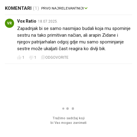
KOMENTARI
(1)
Vox Ratio
18.07.2025.
VR
Zapadnjak bi se samo nasmijao budali koja mu spominje
sestru na tako primitivan načian, ali arapin Zidane i
njegov patrijarhalan odgoj gdje mu samo spominjanje
sestre može ukaljati čast reagira ko divlji bik.
1
1
ODGOVORITE
PROČITAJTE JOŠ