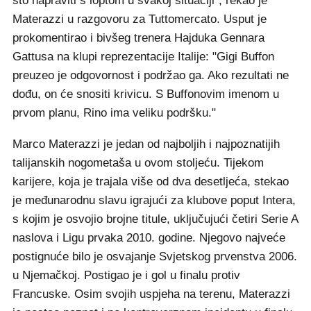
što napraviti s loptom u svakoj situaciji", rekao je
Materazzi u razgovoru za Tuttomercato. Usput je
prokomentirao i bivšeg trenera Hajduka Gennara
Gattusa na klupi reprezentacije Italije: "Gigi Buffon
preuzeo je odgovornost i podržao ga. Ako rezultati ne
dođu, on će snositi krivicu. S Buffonovim imenom u
prvom planu, Rino ima veliku podršku."
Marco Materazzi je jedan od najboljih i najpoznatijih
talijanskih nogometaša u ovom stoljeću. Tijekom
karijere, koja je trajala više od dva desetljeća, stekao
je međunarodnu slavu igrajući za klubove poput Intera,
s kojim je osvojio brojne titule, uključujući četiri Serie A
naslova i Ligu prvaka 2010. godine. Njegovo najveće
postignuće bilo je osvajanje Svjetskog prvenstva 2006.
u Njemačkoj. Postigao je i gol u finalu protiv
Francuske. Osim svojih uspjeha na terenu, Materazzi