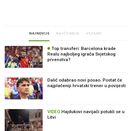
Što povezuje Lexus i
Mokri prsti, kruh i pašt
legendarnog Ponyja?
Ljetni ritual koji nikad 
prerasli
NAJNOVIJE
NAJČITANIJE
VEZANO
Top transferi: Barcelona krade
Realu najboljeg igrača Svjetskog
prvenstva?
Dalić odabrao novi posao. Postat će
najplaćeniji hrvatski trener u povijesti
VIDEO
Hajdukovi navijači potukli se u
Litvi