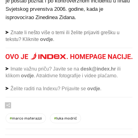
je postao poznat i po kontroverznom incidentu u finalu
Svjetskog prvenstva 2006. godine, kada je
isprovocirao Zinedinea Zidana.
Znate li nešto više o temi ili želite prijaviti grešku u
tekstu? Kliknite
ovdje
.
Imate važnu priču? Javite se na
desk@index.hr
ili
klikom
ovdje
. Atraktivne fotografije i videe plaćamo.
Želite raditi na Indexu? Prijavite se
ovdje
.
#
marco materazzi
#
luka modrić