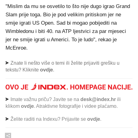
"Mislim da mu se osvetilo to što nije dugo igrao Grand
Slam prije toga. Bio je pod velikim pritiskom jer ne
smije igrati US Open. Sad bi mogao pobijediti na
Wimbledonu i biti 40. na ATP ljestvici za par mjeseci
jer ne smije igrati u Americi. To je ludo", rekao je
McEnroe.
Znate li nešto više o temi ili želite prijaviti grešku u
tekstu? Kliknite
ovdje
.
Imate važnu priču? Javite se na
desk@index.hr
ili
klikom
ovdje
. Atraktivne fotografije i videe plaćamo.
Želite raditi na Indexu? Prijavite se
ovdje
.