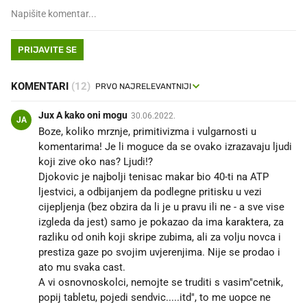
PRIJAVITE SE
KOMENTARI
(12)
Jux A kako oni mogu
30.06.2022.
JA
Boze, koliko mrznje, primitivizma i vulgarnosti u
komentarima! Je li moguce da se ovako izrazavaju ljudi
koji zive oko nas? Ljudi!?
Djokovic je najbolji tenisac makar bio 40-ti na ATP
ljestvici, a odbijanjem da podlegne pritisku u vezi
cijepljenja (bez obzira da li je u pravu ili ne - a sve vise
izgleda da jest) samo je pokazao da ima karaktera, za
razliku od onih koji skripe zubima, ali za volju novca i
prestiza gaze po svojim uvjerenjima. Nije se prodao i
ato mu svaka cast.
A vi osnovnoskolci, nemojte se truditi s vasim"cetnik,
popij tabletu, pojedi sendvic.....itd", to me uopce ne