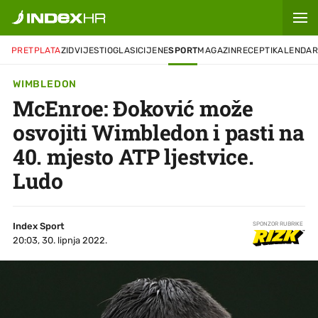
PRETPLATA
ZID
VIJESTI
OGLASI
CIJENE
SPORT
MAGAZIN
RECEPTI
KALENDA
WIMBLEDON
McEnroe: Đoković može
osvojiti Wimbledon i pasti na
40. mjesto ATP ljestvice.
Ludo
Index Sport
SPONZOR RUBRIKE
20:03, 30. lipnja 2022.