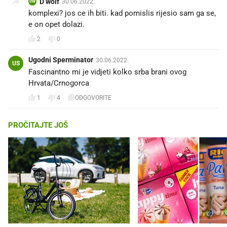
D wolf
30.06.2022.
DW
komplexi? jos ce ih biti. kad pomislis rijesio sam ga se,
e on opet dolazi.
2
0
Ugodni Sperminator
30.06.2022.
US
Fascinantno mi je vidjeti kolko srba brani ovog
Hrvata/Crnogorca
1
4
ODGOVORITE
PROČITAJTE JOŠ