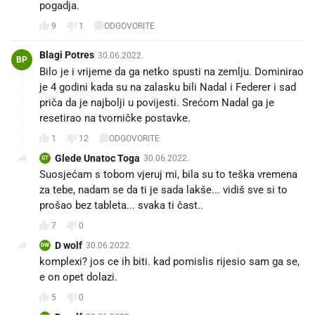
pogadja.
9
1
ODGOVORITE
Blagi Potres
30.06.2022.
BP
Bilo je i vrijeme da ga netko spusti na zemlju. Dominirao
je 4 godini kada su na zalasku bili Nadal i Federer i sad
priča da je najbolji u povijesti. Srećom Nadal ga je
resetirao na tvorničke postavke.
1
12
ODGOVORITE
Glede Unatoc Toga
30.06.2022.
GT
Suosjećam s tobom vjeruj mi, bila su to teška vremena
za tebe, nadam se da ti je sada lakše... vidiš sve si to
prošao bez tableta... svaka ti čast..
7
0
D wolf
30.06.2022.
DW
komplexi? jos ce ih biti. kad pomislis rijesio sam ga se,
e on opet dolazi.
5
0