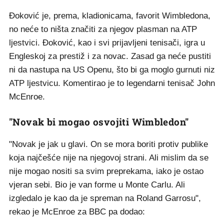
Đoković je, prema, kladionicama, favorit Wimbledona,
no neće to ništa značiti za njegov plasman na ATP
ljestvici. Đoković, kao i svi prijavljeni tenisači, igra u
Engleskoj za prestiž i za novac. Zasad ga neće pustiti
ni da nastupa na US Openu, što bi ga moglo gurnuti niz
ATP ljestvicu. Komentirao je to legendarni tenisač John
McEnroe.
"Novak bi mogao osvojiti Wimbledon"
"Novak je jak u glavi. On se mora boriti protiv publike
koja najčešće nije na njegovoj strani. Ali mislim da se
nije mogao nositi sa svim preprekama, iako je ostao
vjeran sebi. Bio je van forme u Monte Carlu. Ali
izgledalo je kao da je spreman na Roland Garrosu",
rekao je McEnroe za BBC pa dodao: