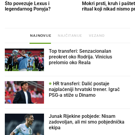
Što povezuje Lexus i
Mokri prsti, kruh i paštet
legendarnog Ponyja?
ritual koji nikad nismo p
NAJNOVIJE
NAJČITANIJE
VEZANO
Top transferi: Senzacionalan
preokret oko Rodrija. Vinicius
prelomio oko Reala
HR transferi: Dalić postaje
najplaćeniji hrvatski trener. Igrač
PSG-a stiže u Dinamo
Junak Rijekine pobjede: Nisam
zadovoljan, ali mi smo pobjednička
ekipa