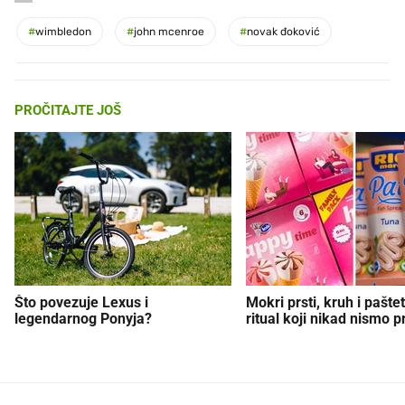
#
wimbledon
#
john mcenroe
#
novak đoković
PROČITAJTE JOŠ
Što povezuje Lexus i
Mokri prsti, kruh i paštet
legendarnog Ponyja?
ritual koji nikad nismo p