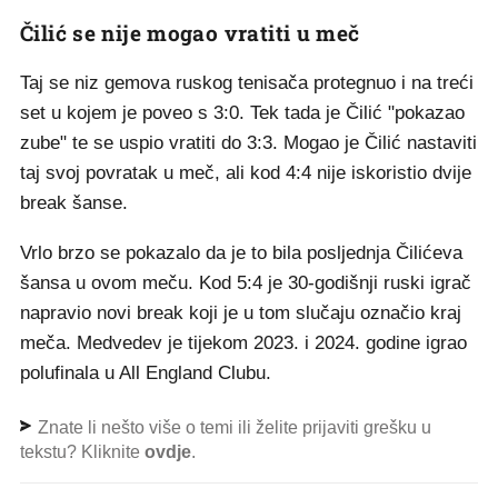
Čilić se nije mogao vratiti u meč
Taj se niz gemova ruskog tenisača protegnuo i na treći
set u kojem je poveo s 3:0. Tek tada je Čilić "pokazao
zube" te se uspio vratiti do 3:3. Mogao je Čilić nastaviti
taj svoj povratak u meč, ali kod 4:4 nije iskoristio dvije
break šanse.
Vrlo brzo se pokazalo da je to bila posljednja Čilićeva
šansa u ovom meču. Kod 5:4 je 30-godišnji ruski igrač
napravio novi break koji je u tom slučaju označio kraj
meča. Medvedev je tijekom 2023. i 2024. godine igrao
polufinala u All England Clubu.
Znate li nešto više o temi ili želite prijaviti grešku u
tekstu? Kliknite
ovdje
.