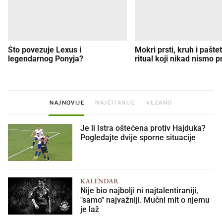
Što povezuje Lexus i
Mokri prsti, kruh i paštet
legendarnog Ponyja?
ritual koji nikad nismo p
NAJNOVIJE
NAJČITANIJE
VEZANO
Je li Istra oštećena protiv Hajduka?
Pogledajte dvije sporne situacije
KALENDAR
Nije bio najbolji ni najtalentiraniji,
"samo" najvažniji. Mučni mit o njemu
je laž