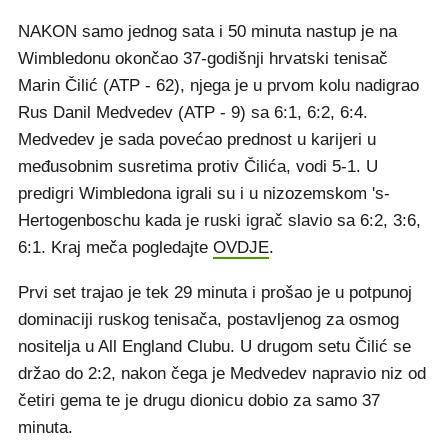
NAKON samo jednog sata i 50 minuta nastup je na
Wimbledonu okončao 37-godišnji hrvatski tenisač
Marin Čilić (ATP - 62), njega je u prvom kolu nadigrao
Rus Danil Medvedev (ATP - 9) sa 6:1, 6:2, 6:4.
Medvedev je sada povećao prednost u karijeri u
međusobnim susretima protiv Čilića, vodi 5-1. U
predigri Wimbledona igrali su i u nizozemskom 's-
Hertogenboschu kada je ruski igrač slavio sa 6:2, 3:6,
6:1. Kraj meča pogledajte
OVDJE
.
Prvi set trajao je tek 29 minuta i prošao je u potpunoj
dominaciji ruskog tenisača, postavljenog za osmog
nositelja u All England Clubu. U drugom setu Čilić se
držao do 2:2, nakon čega je Medvedev napravio niz od
četiri gema te je drugu dionicu dobio za samo 37
minuta.