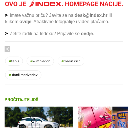
Imate važnu priču? Javite se na
desk@index.hr
ili
klikom
ovdje
. Atraktivne fotografije i videe plaćamo.
Želite raditi na Indexu? Prijavite se
ovdje
.
#
tenis
#
wimbledon
#
marin čilić
#
danil medvedev
PROČITAJTE JOŠ