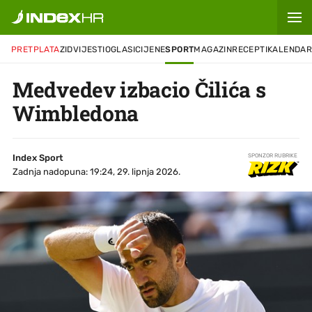
PRETPLATA
ZID
VIJESTI
OGLASI
CIJENE
SPORT
MAGAZIN
RECEPTI
KALENDA
Medvedev izbacio Čilića s
Wimbledona
Index Sport
SPONZOR RUBRIKE
Zadnja nadopuna: 19:24, 29. lipnja 2026.