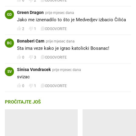
6
2
ODGOVORITE
Green Dragon
prije mjesec dana
GD
Jako me iznenadilo to što je Medvedjev izbacio Čilića
2
1
ODGOVORITE
Bonaberi Cam
prije mjesec dana
BC
Sta ima veze kako je igrao katolicki Bosanac!
0
3
ODGOVORITE
Sinisa Vondracek
prije mjesec dana
SV
svizac
0
1
ODGOVORITE
PROČITAJTE JOŠ