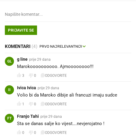
PRIJAVITE SE
KOMENTARI
(4)
g line
prije 29 dana
GL
Marokoooooooooo. Ajmoooooooo!!!
3
0
ODGOVORITE
Ivica Ivica
prije 29 dana
II
Volio bi da Maroko dibije ali francuzi imaju sudce
1
0
ODGOVORITE
Franjo Tahi
prije 29 dana
FT
Sta se danas salje ko vijest….nevjerojatno !
0
0
ODGOVORITE