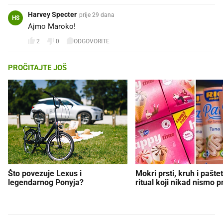
Harvey Specter
prije 29 dana
HS
Ajmo Maroko!
2
0
ODGOVORITE
PROČITAJTE JOŠ
Što povezuje Lexus i
Mokri prsti, kruh i paštet
legendarnog Ponyja?
ritual koji nikad nismo p