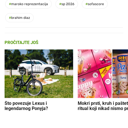
#
maroko reprezentacija
#
sp 2026
#
sofascore
#
brahim diaz
PROČITAJTE JOŠ
Što povezuje Lexus i
Mokri prsti, kruh i paštet
legendarnog Ponyja?
ritual koji nikad nismo p