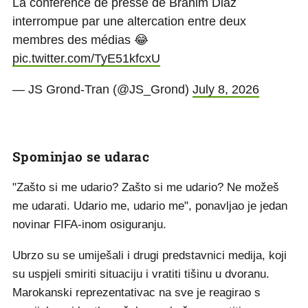
La conférence de presse de Brahim Diaz
interrompue par une altercation entre deux
membres des médias 😂
pic.twitter.com/TyE51kfcxU
— JS Grond-Tran (@JS_Grond)
July 8, 2026
Spominjao se udarac
"Zašto si me udario? Zašto si me udario? Ne možeš
me udarati. Udario me, udario me", ponavljao je jedan
novinar FIFA-inom osiguranju.
Ubrzo su se umiješali i drugi predstavnici medija, koji
su uspjeli smiriti situaciju i vratiti tišinu u dvoranu.
Marokanski reprezentativac na sve je reagirao s