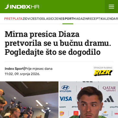
PRETPLATA
ZID
VIJESTI
OGLASI
CIJENE
SPORT
MAGAZIN
RECEPTI
KALENDA
Mirna presica Diaza
pretvorila se u bučnu dramu.
Pogledajte što se dogodilo
Index Sport
|
Prije mjesec dana
SPONZOR RUBRIKE
11:02, 09. srpnja 2026.