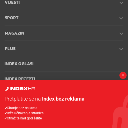
VIJESTI
SPORT
MAGAZIN
PLUS
INDEX OGLASI
INDEX RECEPTI
INFO
Pretplatite se na
Index bez reklama
Čitanje bez reklama
Oglašavanje
Zaposli se na Indexu
Kontakt
Impressum
Uvjeti
Brže učitavanje stranica
korištenja
Postavke kolačića
Otkažite kad god želite