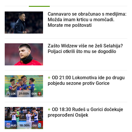
Cannavaro se obračunao s medijima:
Možda imam krticu u momčadi.
Morate me poštovati
Zašto Widzew više ne želi Selahija?
Poljaci otkrili što mu se dogodilo
OD 21:00 Lokomotiva ide po drugu
pobjedu sezone protiv Gorice
21:00h
LOK
GOR
OD 18:30 Rudeš u Gorici dočekuje
preporođeni Osijek
18:30h
RUD
OSI