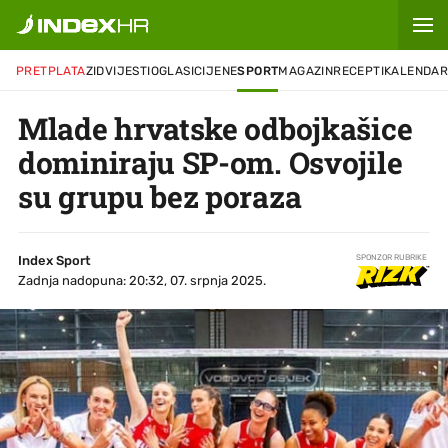
PRETPLATA
ZID
VIJESTI
OGLASI
CIJENE
SPORT
MAGAZIN
RECEPTI
KALENDA
Mlade hrvatske odbojkašice
dominiraju SP-om. Osvojile
su grupu bez poraza
Index Sport
SPONZOR RUBRIKE
Zadnja nadopuna: 20:32, 07. srpnja 2025.