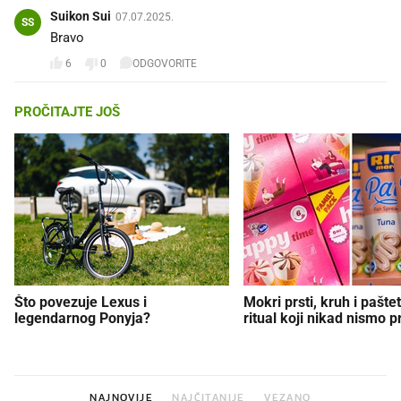
Suikon Sui
07.07.2025.
SS
Bravo
6
0
ODGOVORITE
PROČITAJTE JOŠ
Što povezuje Lexus i
Mokri prsti, kruh i paštet
legendarnog Ponyja?
ritual koji nikad nismo p
NAJNOVIJE
NAJČITANIJE
VEZANO