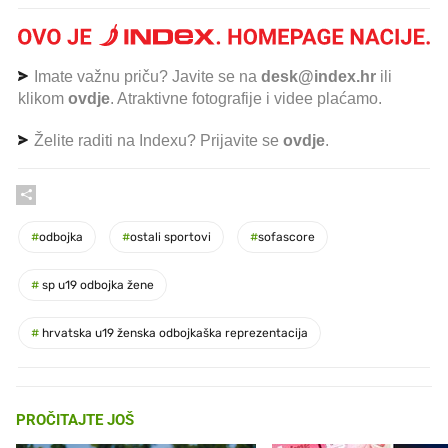
Imate važnu priču? Javite se na
desk@index.hr
ili
klikom
ovdje
. Atraktivne fotografije i videe plaćamo.
Želite raditi na Indexu? Prijavite se
ovdje
.
#
odbojka
#
ostali sportovi
#
sofascore
#
sp u19 odbojka žene
#
hrvatska u19 ženska odbojkaška reprezentacija
PROČITAJTE JOŠ