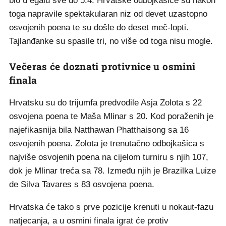
bio u egalu sve do 5:4. Hrvatske odbojkašice su nakon
toga napravile spektakularan niz od devet uzastopno
osvojenih poena te su došle do deset meč-lopti.
Tajlanđanke su spasile tri, no više od toga nisu mogle.
Večeras će doznati protivnice u osmini
finala
Hrvatsku su do trijumfa predvodile Asja Zolota s 22
osvojena poena te Maša Mlinar s 20. Kod poraženih je
najefikasnija bila Natthawan Phatthaisong sa 16
osvojenih poena. Zolota je trenutačno odbojkašica s
najviše osvojenih poena na cijelom turniru s njih 107,
dok je Mlinar treća sa 78. Između njih je Brazilka Luize
de Silva Tavares s 83 osvojena poena.
Hrvatska će tako s prve pozicije krenuti u nokaut-fazu
natjecanja, a u osmini finala igrat će protiv