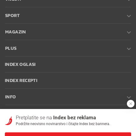
SPORT
MAGAZIN
PLUS
INDEX OGLASI
INDEX RECEPTI
INFO
Oglašavanje
Zaposli se na Indexu
Kontakt
Impressum
Uvjeti
Pretplatite se na
Index bez reklama
korištenja
Postavke kolačića
Podržite neovisno novinarstvo i čitajte Index bez bannera.