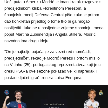
Uoči puta u Ameriku Modrić je imao kratak razgovor s
predsjednikom kluba Florentinom Perezom, a
španjolski medij Defensa Central piše kako je pritom
dao konkretan prijedlog o tome tko bi ga mogao
naslijediti. Iako se u posljednje vrijeme spominju imena
poput Martina Zubimendija i Angela Stillera, Modrić
navodno ima drugu ideju.
"On je najbolje pojačanje za vezni red momčadi,
predsjedniče", rekao je Modrić Perezu i pritom mislio
na Vitinhu (25), portugalskog reprezentativca koji je u
dresu PSG-a ove sezone pokazao veliki napredak i
postao ključni igrač trenera Luisa Enriquea.