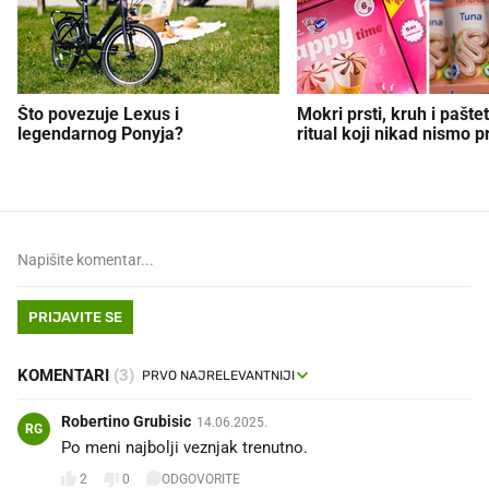
Što povezuje Lexus i
Mokri prsti, kruh i paštet
legendarnog Ponyja?
ritual koji nikad nismo p
PRIJAVITE SE
KOMENTARI
(3)
Robertino Grubisic
14.06.2025.
RG
Po meni najbolji veznjak trenutno.
2
0
ODGOVORITE