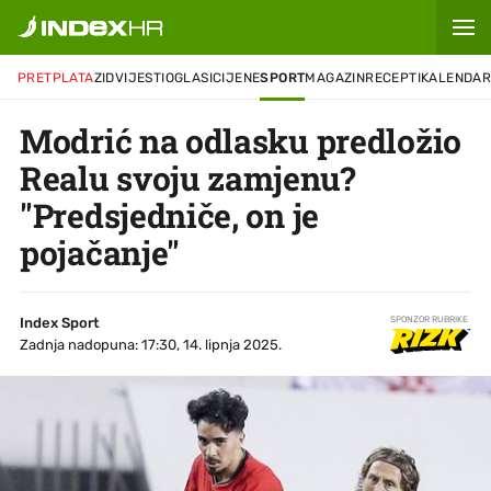
PRETPLATA
ZID
VIJESTI
OGLASI
CIJENE
SPORT
MAGAZIN
RECEPTI
KALENDA
Modrić na odlasku predložio
Realu svoju zamjenu?
"Predsjedniče, on je
pojačanje"
Index Sport
SPONZOR RUBRIKE
Zadnja nadopuna: 17:30, 14. lipnja 2025.