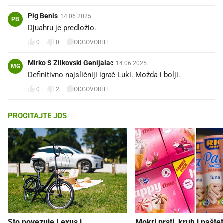
Pig Benis
14.06.2025.
PB
Djuahru je predložio.
0
0
ODGOVORITE
Mirko S Zlikovski Genijalac
14.06.2025.
MG
Definitivno najsličniji igrač Luki. Možda i bolji.
0
2
ODGOVORITE
PROČITAJTE JOŠ
Što povezuje Lexus i
Mokri prsti, kruh i paštet