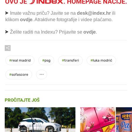
Imate važnu priču? Javite se na
desk@index.hr
ili
klikom
ovdje
. Atraktivne fotografije i videe plaćamo.
Želite raditi na Indexu? Prijavite se
ovdje
.
#
real madrid
#
psg
#
transferi
#
luka modrić
#
sofascore
PROČITAJTE JOŠ