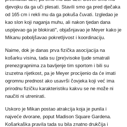
djevojku da ga uči plesati. Stavili smo ga pred dječaka
od 165 cm i rekli mu da ga pokuša čuvati. Izgledao je
kao slon koji naganja muhu, ali nakon tjedan dana
uspijevao ga je blokirati", objašnjavao je Meyer kako je
Mikanu poboljšavao pokretljivost i koordinaciju.
Naime, dok je danas prva fizička asocijacija na
košarku visina, tada su (pre)visoke ljude smatrali
prenezgrapnima za bavljenje tim sportom i bili su
izuzetna rijetkost, pa je Meyer procijenio da će imati
ogromnu prednost ako usavrši čovjeka koji već ima
prirodnu fizičku karakteristiku kakvu se ne može ni
naučiti ni utrenirati.
Uskoro je Mikan postao atrakcija koja je punila i
najveće dvorane, poput Madison Square Gardena.
Košarkaška pravila tada su bila znatno drukčija i