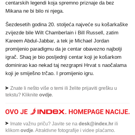
centarskih legendi koja spremno priznaje da bez
Mikana ne bi bilo ni njega.
Šezdesetih godina 20. stoljeća najveće su košarkaške
zvijezde bile Wilt Chamberlain i Bill Russell, zatim
Kareem Abdul-Jabbar, a tek je Michael Jordan
promijenio paradigmu da je centar obavezno najbolji
igrač. Shaq je bio posljednji centar koji je košarkom
dominirao kao nekad taj nezgrapni Hrvat s naočalama
koji je smiješno trčao. I promijenio igru.
Znate li nešto više o temi ili želite prijaviti grešku u
tekstu? Kliknite
ovdje
.
Imate važnu priču? Javite se na
desk@index.hr
ili
klikom
ovdje
. Atraktivne fotografije i videe plaćamo.