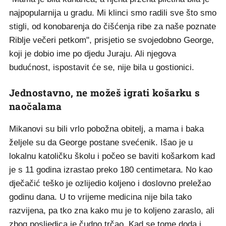
najpopularnija u gradu. Mi klinci smo radili sve što smo
stigli, od konobarenja do čišćenja ribe za naše poznate
Riblje večeri petkom", prisjetio se svojedobno George,
koji je dobio ime po djedu Juraju. Ali njegova
budućnost, ispostavit će se, nije bila u gostionici.
Jednostavno, ne možeš igrati košarku s
naočalama
Mikanovi su bili vrlo pobožna obitelj, a mama i baka
željele su da George postane svećenik. Išao je u
lokalnu katoličku školu i počeo se baviti košarkom kad
je s 11 godina izrastao preko 180 centimetara. No kao
dječačić teško je ozlijedio koljeno i doslovno preležao
godinu dana. U to vrijeme medicina nije bila tako
razvijena, pa tko zna kako mu je to koljeno zaraslo, ali
zbog posljedica je čudno trčao. Kad se tome doda i