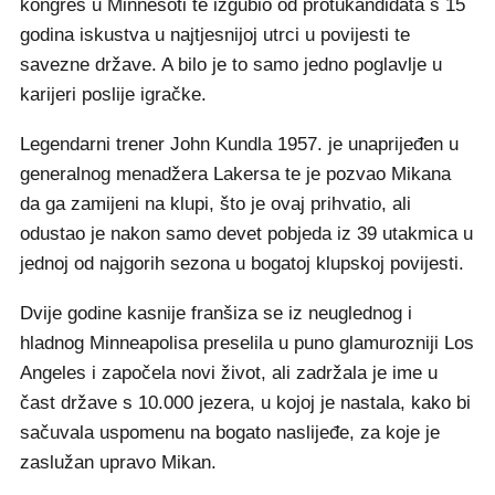
kongres u Minnesoti te izgubio od protukandidata s 15
godina iskustva u najtjesnijoj utrci u povijesti te
savezne države. A bilo je to samo jedno poglavlje u
karijeri poslije igračke.
Legendarni trener John Kundla 1957. je unaprijeđen u
generalnog menadžera Lakersa te je pozvao Mikana
da ga zamijeni na klupi, što je ovaj prihvatio, ali
odustao je nakon samo devet pobjeda iz 39 utakmica u
jednoj od najgorih sezona u bogatoj klupskoj povijesti.
Dvije godine kasnije franšiza se iz neuglednog i
hladnog Minneapolisa preselila u puno glamurozniji Los
Angeles i započela novi život, ali zadržala je ime u
čast države s 10.000 jezera, u kojoj je nastala, kako bi
sačuvala uspomenu na bogato naslijeđe, za koje je
zaslužan upravo Mikan.