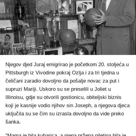
Njegov djed Juraj emigrirao je početkom 20. stoljeća u
Pittsburgh iz Vivodine pokraj Ozlja i za tri tjedna u
čeličani zaradio dovoljno da pošalje novac za put i
supruzi Mariji. Uskoro su se preselili u Joliet u
Illinoisu, gdje su otvorili gostionicu, obiteljski biznis
koji je kasnije vodio njihov sin Joseph, a njegova djeca
uključila su se čim su izrasla dovoljno da vide preko
šanka.
"Mama je bila kuharica, a njena pržena piletina bila je