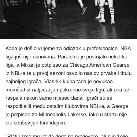
Kada je došlo vrijeme za odlazak u profesionalce, NBA
liga još nije osnovana. Paralelno je postojalo nekoliko
liga, a Mikan je potpisao za Chicago American Gearse
iz NBL-a te u prvoj sezoni osvojio naslov prvaka i titulu
najboljeg igrača. Vlasnik kluba tada je povukao
momčad iz natjecanja i pokrenuo svoju ligu, ali ona se
raspala nakon samo mjesec dana. Igrači su se
raspodijelili među ostalim klubovima NBL-a, a George
je potpisao za Minneapolis Lakerse, iako u startu nije
bio oduševljen tom idejom.
"Platili smo mu let da dođe na pregovore, ali nije želio