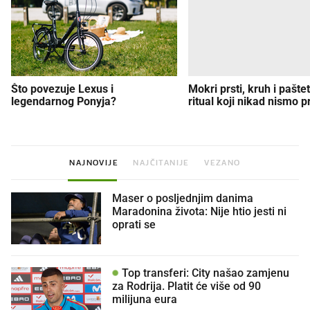
Što povezuje Lexus i
Mokri prsti, kruh i paštet
legendarnog Ponyja?
ritual koji nikad nismo p
NAJNOVIJE
NAJČITANIJE
VEZANO
Maser o posljednjim danima
Maradonina života: Nije htio jesti ni
oprati se
Top transferi: City našao zamjenu
za Rodrija. Platit će više od 90
milijuna eura