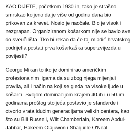
KAO DIJETE, početkom 1930-ih, tako je strašno
smrskao koljeno da je više od godinu dana bio
prikovan za krevet. Nosio je naočale. Bio je visok i
nezgrapan. Organiziranom košarkom nije se bavio sve
do sveučilišta. Tko bi rekao da će taj mladić hrvatskog
podrijetla postati prva košarkaška superzvijezda u
povijesti?
George Mikan toliko je dominirao američkim
profesionalnim ligama da su zbog njega mijenjali
pravila, ali i način na koji se gleda na visoke ljude u
košarci. Svojom dominacijom krajem 40-ih i u 50-im
godinama prošlog stoljeća postavio je standarde i
otvorio vrata idućim generacijama velikih centara, kao
što su Bill Russell, Wilt Chamberlain, Kareem Abdul-
Jabbar, Hakeem Olajuwon i Shaquille O'Neal.