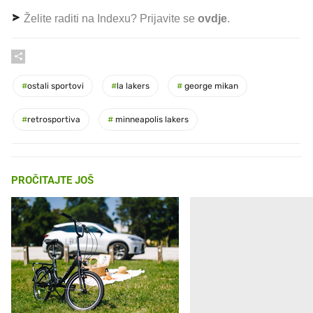
Želite raditi na Indexu? Prijavite se
ovdje
.
#
ostali sportovi
#
la lakers
#
george mikan
#
retrosportiva
#
minneapolis lakers
PROČITAJTE JOŠ