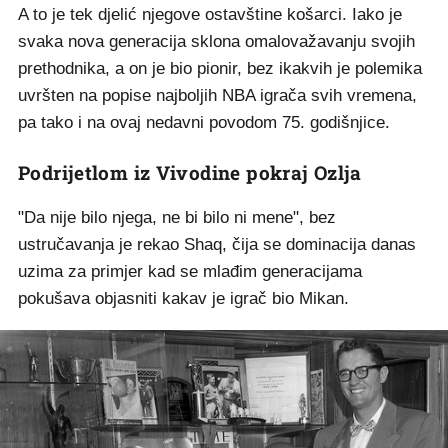
A to je tek djelić njegove ostavštine košarci. Iako je
svaka nova generacija sklona omalovažavanju svojih
prethodnika, a on je bio pionir, bez ikakvih je polemika
uvršten na popise najboljih NBA igrača svih vremena,
pa tako i na ovaj nedavni povodom 75. godišnjice.
Podrijetlom iz Vivodine pokraj Ozlja
"Da nije bilo njega, ne bi bilo ni mene", bez
ustručavanja je rekao Shaq, čija se dominacija danas
uzima za primjer kad se mlađim generacijama
pokušava objasniti kakav je igrač bio Mikan.