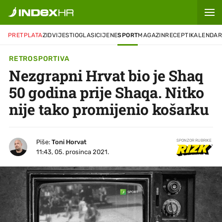
PRETPLATA
ZID
VIJESTI
OGLASI
CIJENE
SPORT
MAGAZIN
RECEPTI
KALENDA
RETROSPORTIVA
Nezgrapni Hrvat bio je Shaq
50 godina prije Shaqa. Nitko
nije tako promijenio košarku
Piše:
Toni Horvat
SPONZOR RUBRIKE
11:43, 05. prosinca 2021.