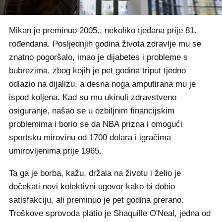
Mikan je preminuo 2005., nekoliko tjedana prije 81.
rođendana. Posljednjih godina života zdravlje mu se
znatno pogoršalo, imao je dijabetes i probleme s
bubrezima, zbog kojih je pet godina triput tjedno
odlazio na dijalizu, a desna noga amputirana mu je
ispod koljena. Kad su mu ukinuli zdravstveno
osiguranje, našao se u ozbiljnim financijskim
problemima i borio se da NBA prizna i omogući
sportsku mirovinu od 1700 dolara i igračima
umirovljenima prije 1965.
Ta ga je borba, kažu, držala na životu i želio je
dočekati novi kolektivni ugovor kako bi dobio
satisfakciju, ali preminuo je pet godina prerano.
Troškove sprovoda platio je Shaquille O'Neal, jedna od