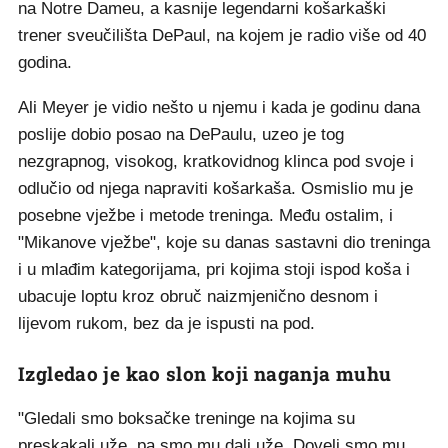
na Notre Dameu, a kasnije legendarni košarkaški
trener sveučilišta DePaul, na kojem je radio više od 40
godina.
Ali Meyer je vidio nešto u njemu i kada je godinu dana
poslije dobio posao na DePaulu, uzeo je tog
nezgrapnog, visokog, kratkovidnog klinca pod svoje i
odlučio od njega napraviti košarkaša. Osmislio mu je
posebne vježbe i metode treninga. Među ostalim, i
"Mikanove vježbe", koje su danas sastavni dio treninga
i u mlađim kategorijama, pri kojima stoji ispod koša i
ubacuje loptu kroz obruč naizmjenično desnom i
lijevom rukom, bez da je ispusti na pod.
Izgledao je kao slon koji naganja muhu
"Gledali smo boksačke treninge na kojima su
preskakali uže, pa smo mu dali uže. Doveli smo mu