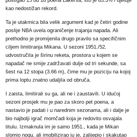
postigao 15 od 18 poena Lakersa, što je 83.3% i djeluje
kao nedostižan rekord.
Ta je utakmica bila velik argument kad je četiri godine
poslije NBA uvela ograničenje trajanja napada. Ali
prethodno je promijenila drugo pravilo sa specifičnim
ciljem limitiranja Mikana. U sezoni 1951./52.
udvostručila je širinu reketa, prostora u kojem se
napadač ne smije zadržavati dulje od tri sekunde, sa
šest na 12 stopa (3.66 m), čime mu je poziciju na kojoj
prima loptu znatno udaljila od obruča.
I zaista, limitirali su ga, ali ne i zaustavili. U idućoj
sezoni prosjek mu je pao za skoro pet poena, a
nastavio je padati i u narednim sezonama, ali i dalje je
bio najbolji igrač momčadi koja je redovito osvajala
titulu. Izmaknula im je samo 1951., kada je Mikan
slomio nogu, ali imobilizirao ju je, zalijepio i skakutao