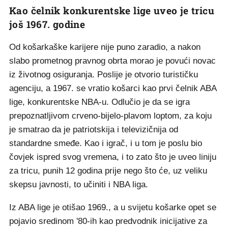
Kao čelnik konkurentske lige uveo je tricu
još 1967. godine
Od košarkaške karijere nije puno zaradio, a nakon
slabo prometnog pravnog obrta morao je povući novac
iz životnog osiguranja. Poslije je otvorio turističku
agenciju, a 1967. se vratio košarci kao prvi čelnik ABA
lige, konkurentske NBA-u. Odlučio je da se igra
prepoznatljivom crveno-bijelo-plavom loptom, za koju
je smatrao da je patriotskija i televizičnija od
standardne smeđe. Kao i igrač, i u tom je poslu bio
čovjek ispred svog vremena, i to zato što je uveo liniju
za tricu, punih 12 godina prije nego što će, uz veliku
skepsu javnosti, to učiniti i NBA liga.
Iz ABA lige je otišao 1969., a u svijetu košarke opet se
pojavio sredinom '80-ih kao predvodnik inicijative za