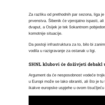
Za razliku od prethodnih par sezona, liga j
prvenstva. Šibenik će vjerojatno ispasti, a
dvaput, a Osijek je tek šokantnom pobjedom
komotnije situacije.
Da postoji infrastruktura za to, bilo bi zani
vodila u razigravanje za ostanak u ligi.
SHNL klubovi će doživjeti debakl 
Argument da će nesposobnost vodeće trojke
u Europi može se lako obraniti, ali što je tu
ikakve europske uspjehe u ovom tisućljeću je