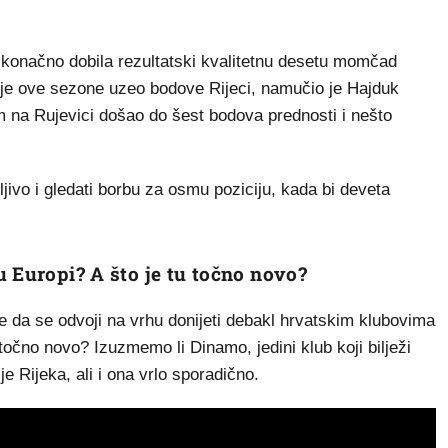
e konačno dobila rezultatski kvalitetnu desetu momčad
li je ove sezone uzeo bodove Rijeci, namučio je Hajduk
 na Rujevici došao do šest bodova prednosti i nešto
mljivo i gledati borbu za osmu poziciju, kada bi deveta
u Europi? A što je tu točno novo?
 da se odvoji na vrhu donijeti debakl hrvatskim klubovima
 točno novo? Izuzmemo li Dinamo, jedini klub koji bilježi
 Rijeka, ali i ona vrlo sporadično.