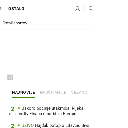
E
OSTALO
Ostali sportovi
NAJNOVIJE
NAJČITANIJE
VEZANO
2
Uskoro počinje utakmica. Rijeka
min
protiv Finaca u borbi za Europu
2
UŽIVO
Hajduk potopio Litavce. Bivši