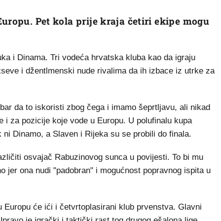
uropu. Pet kola prije kraja četiri ekipe mogu
ka i Dinama. Tri vodeća hrvatska kluba kao da igraju
ikseve i džentlmenski nude rivalima da ih izbace iz utrke za
bar da to iskoristi zbog čega i imamo šeprtljavu, ali nikad
ije i za pozicije koje vode u Europu. U polufinalu kupa
ni Dinamo, a Slaven i Rijeka su se probili do finala.
azličiti osvajač Rabuzinovog sunca u povijesti. To bi mu
žno jer ona nudi "padobran" i mogućnost popravnog ispita u
 Europu će ići i četvrtoplasirani klub prvenstva. Glavni
Upravo je igrački i taktički rast tog drugog ešalona lige