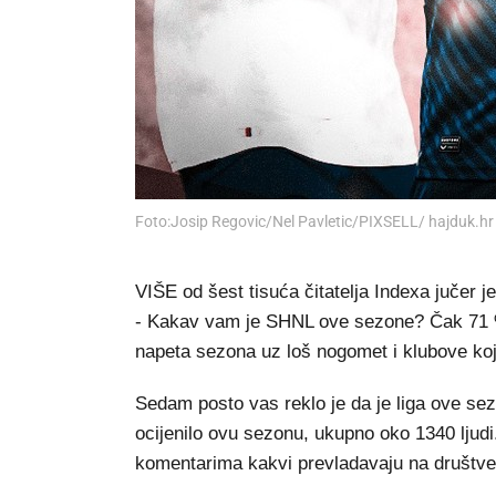
Foto:Josip Regovic/Nel Pavletic/PIXSELL/ hajduk.hr
VIŠE od šest tisuća čitatelja Indexa jučer je 
- Kakav vam je SHNL ove sezone? Čak 71 % č
napeta sezona uz loš nogomet i klubove koji
Sedam posto vas reklo je da je liga ove sezo
ocijenilo ovu sezonu, ukupno oko 1340 ljudi
komentarima kakvi prevladavaju na društve