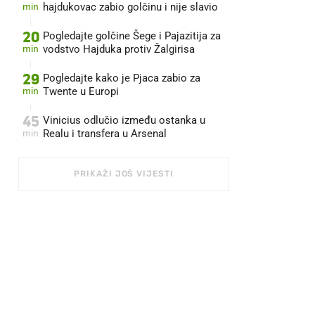
min
hajdukovac zabio golčinu i nije slavio
20
Pogledajte golčine Šege i Pajazitija za
min
vodstvo Hajduka protiv Žalgirisa
29
Pogledajte kako je Pjaca zabio za
min
Twente u Europi
45
Vinicius odlučio između ostanka u
min
Realu i transfera u Arsenal
PRIKAŽI JOŠ VIJESTI