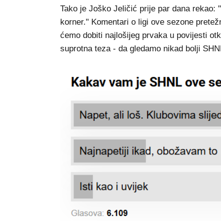
Tako je Joško Jeličić prije par dana rekao: "
korner." Komentari o ligi ove sezone pretež
ćemo dobiti najlošijeg prvaka u povijesti otk
suprotna teza - da gledamo nikad bolji SHN