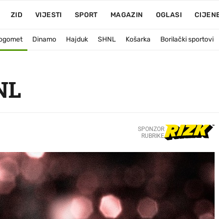
ZID
VIJESTI
SPORT
MAGAZIN
OGLASI
CIJEN
ogomet
Dinamo
Hajduk
SHNL
Košarka
Borilački sportovi
NL
SPONZOR
RUBRIKE