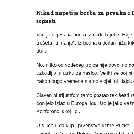
Nikad napetija borba za prvaka i E
ispasti
Već je opjevana borba između Rijeke, Hajdu
trešetu "u manje", iz tjedna u tjedan nižu k
titulu.
No, nitko od vodećeg trojca nije dovoljno do
uzbudljiviju utrku za naslov. Veliki se boj b
nakon dugo vremena nismo vidjeli ni Hajduk 
Slaven bi trijumfom tamo postao tek šesti r
donijelo izlaz u Europa ligu, što je jako va
Konferencijskoj ligi.
U slučaju da kup i prvenstvo uzme Rijeka, u
favoriti su Slaven Belupo, Varaždin i Istra. 