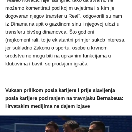
"Mateo Kovačić nije naš igrač tako da stvarno ne
možemo komentirati pod kojim uvjetima i s kim je
dogovaran njegov transfer u Real", odgovorili su nam
iz Dinama na upit o gazdinom sinu i njegovoj ulozi u
transferu bivšeg dinamovca. Što god oni
(ne)komentirali, to je eklatantni primjer sukob interesa,
jer sukladno Zakonu o sportu, osobe u krvnom
srodstvu ne mogu biti na upravnim funkcijama u
klubovima i baviti se prodajom igrača.
Vuksan prilikom posla karijere i prije slavljenja
posla karijere poziranjem na travnjaku Bernabeua:
Hrvatskim medijima ne dajem izjave