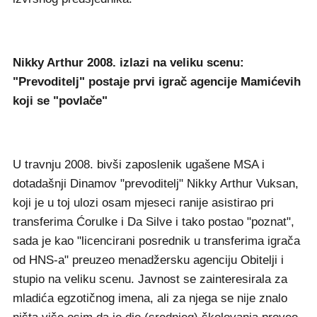
Nikky Arthur 2008. izlazi na veliku scenu:
"Prevoditelj" postaje prvi igrač agencije Mamićevih
koji se "povlače"
U travnju 2008. bivši zaposlenik ugašene MSA i
dotadašnji Dinamov "prevoditelj" Nikky Arthur Vuksan,
koji je u toj ulozi osam mjeseci ranije asistirao pri
transferima Ćorulke i Da Silve i tako postao "poznat",
sada je kao "licencirani posrednik u transferima igrača
od HNS-a" preuzeo menadžersku agenciju Obitelji i
stupio na veliku scenu. Javnost se zainteresirala za
mladića egzotičnog imena, ali za njega se nije znalo