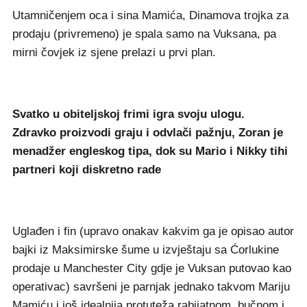
Utamničenjem oca i sina Mamića, Dinamova trojka za
prodaju (privremeno) je spala samo na Vuksana, pa
mirni čovjek iz sjene prelazi u prvi plan.
Svatko u obiteljskoj frimi igra svoju ulogu.
Zdravko proizvodi graju i odvlači pažnju, Zoran je
menadžer engleskog tipa, dok su Mario i Nikky tihi
partneri koji diskretno rade
Uglađen i fin (upravo onakav kakvim ga je opisao autor
bajki iz Maksimirske šume u izvještaju sa Ćorlukine
prodaje u Manchester City gdje je Vuksan putovao kao
operativac) savršeni je parnjak jednako takvom Mariju
Mamiću i još idealnija protuteža rabijatnom, bučnom i