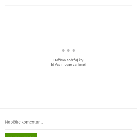
PROČITAJTE JOŠ
Što povezuje Lexus i
Mokri prsti, kruh i paštet
legendarnog Ponyja?
ritual koji nikad nismo p