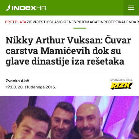
PRETPLATA
ZID
VIJESTI
OGLASI
CIJENE
SPORT
MAGAZIN
RECEPTI
KALENDA
Nikky Arthur Vuksan: Čuvar
carstva Mamićevih dok su
glave dinastije iza rešetaka
Zvonko Alač
SPONZOR RUBRIKE
19:00, 20. studenoga 2015.