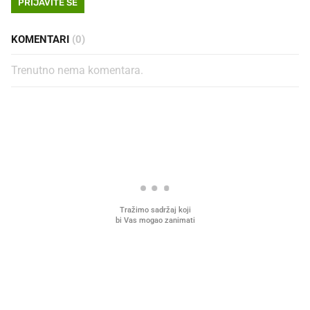
PRIJAVITE SE
KOMENTARI
(0)
Trenutno nema komentara.
PROČITAJTE JOŠ
Što povezuje Lexus i
Mokri prsti, kruh i paštet
legendarnog Ponyja?
ritual koji nikad nismo p