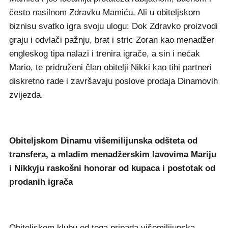
često nasilnom Zdravku Mamiću. Ali u obiteljskom
biznisu svatko igra svoju ulogu: Dok Zdravko proizvodi
graju i odvlači pažnju, brat i stric Zoran kao menadžer
engleskog tipa nalazi i trenira igrače, a sin i nećak
Mario, te pridruženi član obitelji Nikki kao tihi partneri
diskretno rade i završavaju poslove prodaja Dinamovih
zvijezda.
Obiteljskom Dinamu višemilijunska odšteta od
transfera, a mladim menadžerskim lavovima Mariju
i Nikkyju raskošni honorar od kupaca i postotak od
prodanih igrača
Obiteljskom klubu od toga pripada višemilijunska