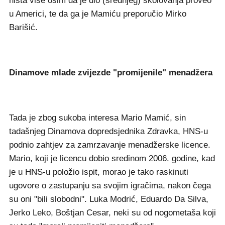
ništa više osim da je dio (srednjeg) školovanja proveo
u Americi, te da ga je Mamiću preporučio Mirko
Barišić.
Dinamove mlade zvijezde "promijenile" menadžera
Tada je zbog sukoba interesa Mario Mamić, sin
tadašnjeg Dinamova dopredsjednika Zdravka, HNS-u
podnio zahtjev za zamrzavanje menadžerske licence.
Mario, koji je licencu dobio sredinom 2006. godine, kad
je u HNS-u položio ispit, morao je tako raskinuti
ugovore o zastupanju sa svojim igračima, nakon čega
su oni "bili slobodni". Luka Modrić, Eduardo Da Silva,
Jerko Leko, Boštjan Cesar, neki su od nogometaša koji