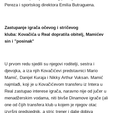
Pereza i sportskog direktora Emilia Butraguena.
Zastupanje igrača očevog i stričevog
kluba:
Kovačića u Real dopratila obitelj, Mamićev
sin i "posinak"
U prvom redu sjedili su njegovi roditelji, sestra i
djevojka, a iza njih Kovačićevi predstavnici Mario
Mamić, Danijel Kuraja i Nikky Arthur Vuksan. Mamić
najmlađi, koji je u Kovačićevom transferu iz Intera u
Real zastupao interese igrača, naravno nije od jučer u
menadžerskim vodama, niti bivše Dinamove igrače (ali
one od čijih transfera klub u kojem je njegov otac
izvršni predsjednik, a stric trener i dalje dobiva