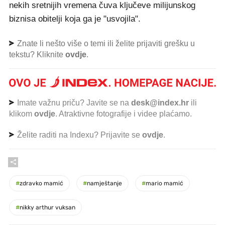
nekih sretnijih vremena čuva ključeve milijunskog
biznisa obitelji koja ga je "usvojila".
Znate li nešto više o temi ili želite prijaviti grešku u
tekstu? Kliknite
ovdje
.
Imate važnu priču? Javite se na
desk@index.hr
ili
klikom
ovdje
. Atraktivne fotografije i videe plaćamo.
Želite raditi na Indexu? Prijavite se
ovdje
.
#
zdravko mamić
#
namještanje
#
mario mamić
#
nikky arthur vuksan