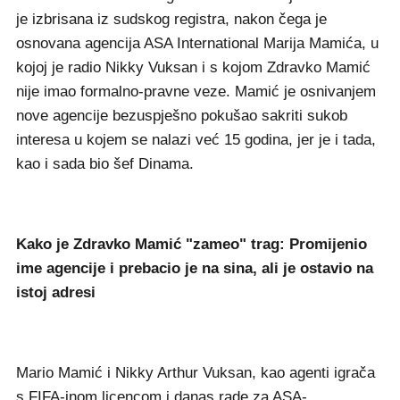
je izbrisana iz sudskog registra, nakon čega je
osnovana agencija ASA International Marija Mamića, u
kojoj je radio Nikky Vuksan i s kojom Zdravko Mamić
nije imao formalno-pravne veze. Mamić je osnivanjem
nove agencije bezuspješno pokušao sakriti sukob
interesa u kojem se nalazi već 15 godina, jer je i tada,
kao i sada bio šef Dinama.
Kako je Zdravko Mamić "zameo" trag: Promijenio
ime agencije i prebacio je na sina, ali je ostavio na
istoj adresi
Mario Mamić i Nikky Arthur Vuksan, kao agenti igrača
s FIFA-inom licencom i danas rade za ASA-