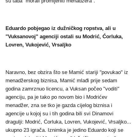
su tada "morali promijeniti menadžera".
Eduardo pobjegao iz dužničkog ropstva, ali u
"Vuksanovoj" agenciji ostali su Modrić, Ćorluka,
Lovren, Vukojević, Vrsaljko
Naravno, bez obzira što se Mamić stariji "povukao" iz
menadžerskog biznisa, Mamić mlađi prije sedam
godina zamrznuo licencu, a Vuksan počeo "voditi"
agenciju, pa je tako po novom bio i Modrićev
menadžer, zna se tko je gazda cijelog biznisa i
agencije u kojoj su i tih godina bili svi Dinamovi
dragulji: Modrić, Ćorluka, Lovren, Vukojević, Vrsaljko...
ukupno 23 igrača. Iznimka je jedino Eduardo koji se