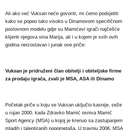
Ali ako već Vuksan neće govoriti, mi ćemo podsjetiti
kako se popeo tako visoko u Dinamovom specifičnom
poslovnom modelu gdje su Mamićevi igrači najčešće
klijenti njegova sina Marija, ali i u kojem je svih ovih
godina neizostavan i junak ove priče:
Vuksan je pridruženi član obitelji i obiteljske firme
za prodaju igrača, zvali je MSA, ASA ili Dinamo
Početak priče u koju se Vuksan uključio kasnije, seže
u rujan 2000. kada Zdravko Mamić osniva Mamić
Sport Agency (MSA) u kojoj je krenuo sa zastupanjem
mladih i talentiranih nogometaša. U travnju 2006. MSA