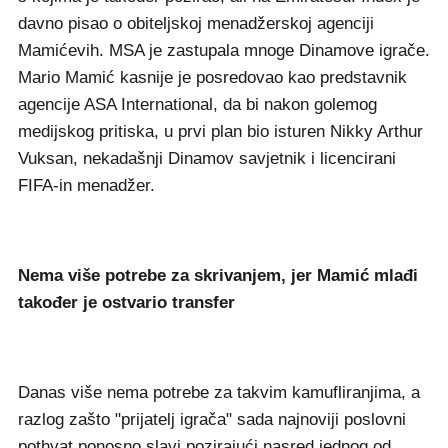
davno pisao o obiteljskoj menadžerskoj agenciji
Mamićevih. MSA je zastupala mnoge Dinamove igrače.
Mario Mamić kasnije je posredovao kao predstavnik
agencije ASA International, da bi nakon golemog
medijskog pritiska, u prvi plan bio isturen Nikky Arthur
Vuksan, nekadašnji Dinamov savjetnik i licencirani
FIFA-in menadžer.
Nema više potrebe za skrivanjem, jer Mamić mlađi
također je ostvario transfer
Danas više nema potrebe za takvim kamufliranjima, a
razlog zašto "prijatelj igrača" sada najnoviji poslovni
pothvat ponosno slavi pozirajući nasred jednog od