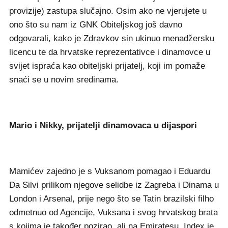
provizije) zastupa slučajno. Osim ako ne vjerujete u
ono što su nam iz GNK Obiteljskog još davno
odgovarali, kako je Zdravkov sin ukinuo menadžersku
licencu te da hrvatske reprezentativce i dinamovce u
svijet ispraća kao obiteljski prijatelj, koji im pomaže
snaći se u novim sredinama.
Mario i Nikky, prijatelji dinamovaca u dijaspori
Mamićev zajedno je s Vuksanom pomagao i Eduardu
Da Silvi prilikom njegove selidbe iz Zagreba i Dinama u
London i Arsenal, prije nego što se Tatin brazilski filho
odmetnuo od Agencije, Vuksana i svog hrvatskog brata
s kojima je također pozirao, ali na Emiratesu. Index je