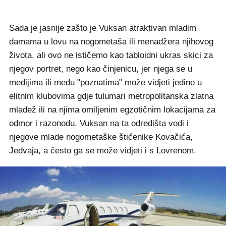
Sada je jasnije zašto je Vuksan atraktivan mladim
damama u lovu na nogometaša ili menadžera njihovog
života, ali ovo ne ističemo kao tabloidni ukras skici za
njegov portret, nego kao činjenicu, jer njega se u
medijima ili među "poznatima" može vidjeti jedino u
elitnim klubovima gdje tulumari metropolitanska zlatna
mladež ili na njima omiljenim egzotičnim lokacijama za
odmor i razonodu. Vuksan na ta odredišta vodi i
njegove mlade nogometaške štićenike Kovačića,
Jedvaja, a često ga se može vidjeti i s Lovrenom.