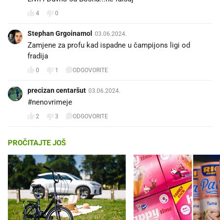
4
0
Stephan Grgoinamol
03.06.2024.
Zamjene za profu kad ispadne u čampijons ligi od
fradija
0
1
ODGOVORITE
precizan centaršut
03.06.2024.
#nenovrimeje
2
3
ODGOVORITE
PROČITAJTE JOŠ