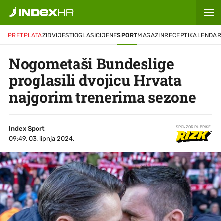
PRETPLATA
ZID
VIJESTI
OGLASI
CIJENE
SPORT
MAGAZIN
RECEPTI
KALENDA
Nogometaši Bundeslige
proglasili dvojicu Hrvata
najgorim trenerima sezone
Index Sport
SPONZOR RUBRIKE
09:49, 03. lipnja 2024.