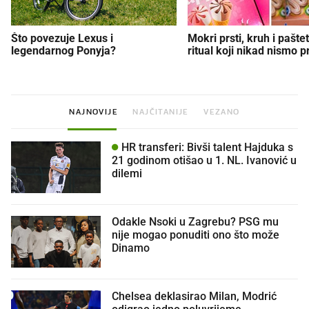
Što povezuje Lexus i
Mokri prsti, kruh i paštet
legendarnog Ponyja?
ritual koji nikad nismo p
NAJNOVIJE
NAJČITANIJE
VEZANO
HR transferi: Bivši talent Hajduka s
21 godinom otišao u 1. NL. Ivanović u
dilemi
Odakle Nsoki u Zagrebu? PSG mu
nije mogao ponuditi ono što može
Dinamo
Chelsea deklasirao Milan, Modrić