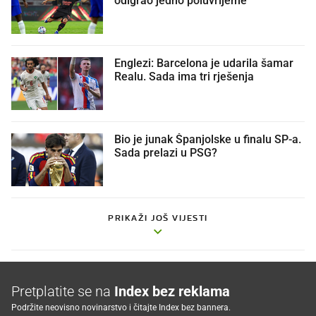
odigrao jedno poluvrijeme
Englezi: Barcelona je udarila šamar
Realu. Sada ima tri rješenja
Bio je junak Španjolske u finalu SP-a.
Sada prelazi u PSG?
PRIKAŽI JOŠ VIJESTI
Pretplatite se na
Index bez reklama
Podržite neovisno novinarstvo i čitajte Index bez bannera.