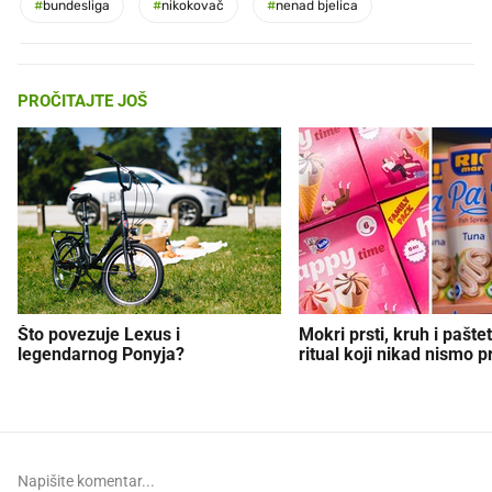
#
bundesliga
#
nikokovač
#
nenad bjelica
PROČITAJTE JOŠ
Što povezuje Lexus i
Mokri prsti, kruh i paštet
legendarnog Ponyja?
ritual koji nikad nismo p