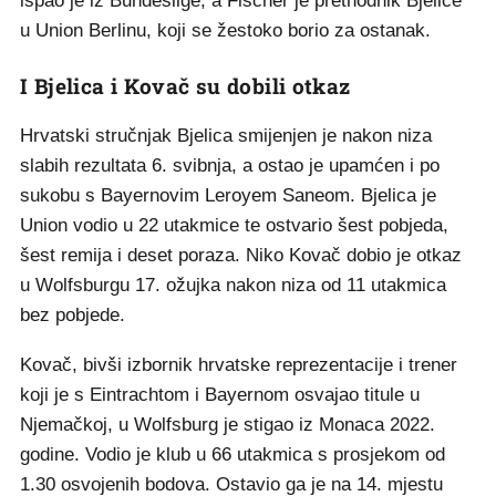
ispao je iz Bundeslige, a Fischer je prethodnik Bjelice
u Union Berlinu, koji se žestoko borio za ostanak.
I Bjelica i Kovač su dobili otkaz
Hrvatski stručnjak Bjelica smijenjen je nakon niza
slabih rezultata 6. svibnja, a ostao je upamćen i po
sukobu s Bayernovim Leroyem Saneom. Bjelica je
Union vodio u 22 utakmice te ostvario šest pobjeda,
šest remija i deset poraza. Niko Kovač dobio je otkaz
u Wolfsburgu 17. ožujka nakon niza od 11 utakmica
bez pobjede.
Kovač, bivši izbornik hrvatske reprezentacije i trener
koji je s Eintrachtom i Bayernom osvajao titule u
Njemačkoj, u Wolfsburg je stigao iz Monaca 2022.
godine. Vodio je klub u 66 utakmica s prosjekom od
1.30 osvojenih bodova. Ostavio ga je na 14. mjestu