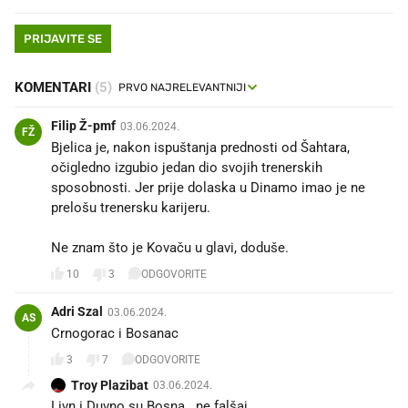
PRIJAVITE SE
KOMENTARI
(5)
Filip Ž-pmf
03.06.2024.
FŽ
Bjelica je, nakon ispuštanja prednosti od Šahtara,
očigledno izgubio jedan dio svojih trenerskih
sposobnosti. Jer prije dolaska u Dinamo imao je ne
prelošu trenersku karijeru.
Ne znam što je Kovaču u glavi, doduše.
10
3
ODGOVORITE
Adri Szal
03.06.2024.
AS
Crnogorac i Bosanac 😂
3
7
ODGOVORITE
Troy Plazibat
03.06.2024.
Livn i Duvno su Bosna...ne falšaj