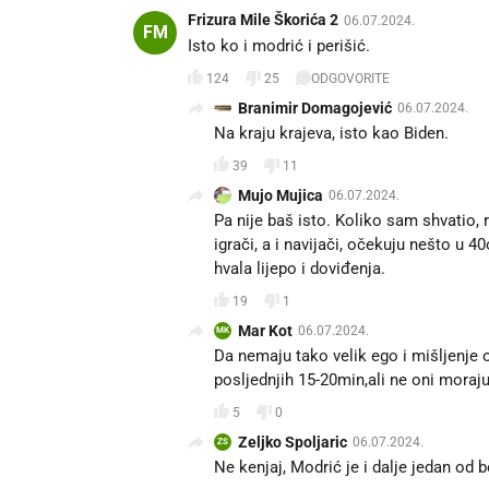
Frizura Mile Škorića 2
06.07.2024.
FM
Isto ko i modrić i perišić.
124
25
ODGOVORITE
Branimir Domagojević
06.07.2024.
Na kraju krajeva, isto kao Biden.
39
11
Mujo Mujica
06.07.2024.
Pa nije baš isto. Koliko sam shvatio,
igrači, a i navijači, očekuju nešto u 40
hvala lijepo i doviđenja.
19
1
Mar Kot
06.07.2024.
MK
Da nemaju tako velik ego i mišljenje o
posljednjih 15-20min,ali ne oni moraju
5
0
Zeljko Spoljaric
06.07.2024.
ZS
Ne kenjaj, Modrić je i dalje jedan od 