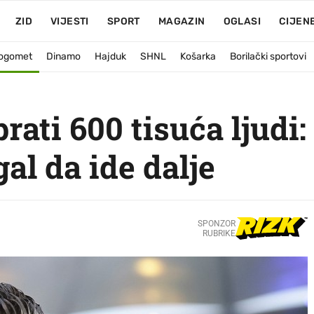
ZID
VIJESTI
SPORT
MAGAZIN
OGLASI
CIJEN
ogomet
Dinamo
Hajduk
SHNL
Košarka
Borilački sportovi
rati 600 tisuća ljudi:
gal da ide dalje
SPONZOR
RUBRIKE