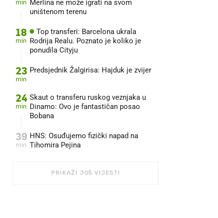
min
Merlina ne može igrati na svom
uništenom terenu
18
Top transferi: Barcelona ukrala
min
Rodrija Realu. Poznato je koliko je
ponudila Cityju
23
Predsjednik Žalgirisa: Hajduk je zvijer
min
24
Skaut o transferu ruskog veznjaka u
min
Dinamo: Ovo je fantastičan posao
Bobana
39
HNS: Osuđujemo fizički napad na
min
Tihomira Pejina
PRIKAŽI JOŠ VIJESTI