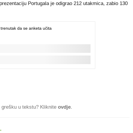
prezentaciju Portugala je odigrao 212 utakmica, zabio 130
ti grešku u tekstu? Kliknite
ovdje
.
.
618.219 ČITATEL