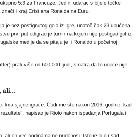
a ukupno 5:3 za Francuze. Jedini udarac s bijele točke
 znači i kraj Cristiana Ronalda na Euru.
la je bez postignutog gola iz igre, unatoč čak 23 upućena
 prvi put odigrao je turnir na kojem nije postigao gol iz
tugalske medije da se pitaju je li Ronaldo u početnoj
tter) prati više od 600.000 ljudi, smatra da to uopće nije
ali...
o. Ima sjajne igrače. Čudi me što nakon 2016. godine, kad
e rezultate", napisao je Riolo nakon ispadanja Portugala i
 ali on već godinama ne pridonosi. Isto je bilo i sad.