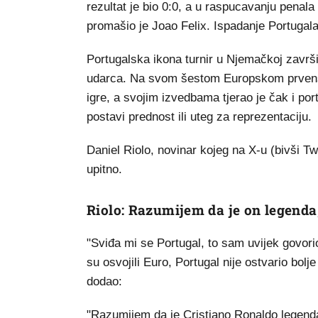
rezultat je bio 0:0, a u raspucavanju penal
promašio je Joao Felix. Ispadanje Portugala
Portugalska ikona turnir u Njemačkoj završi
udarca. Na svom šestom Europskom prvenstvu
igre, a svojim izvedbama tjerao je čak i por
postavi prednost ili uteg za reprezentaciju.
Daniel Riolo, novinar kojeg na X-u (bivši Twi
upitno.
Riolo: Razumijem da je on legenda, 
"Sviđa mi se Portugal, to sam uvijek govori
su osvojili Euro, Portugal nije ostvario bolj
dodao:
"Razumijem da je Cristiano Ronaldo legenda,