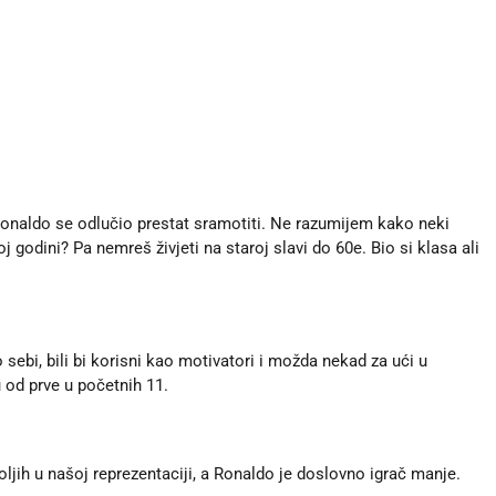
 ronaldo se odlučio prestat sramotiti. Ne razumijem kako neki
oj godini? Pa nemreš živjeti na staroj slavi do 60e. Bio si klasa ali
 sebi, bili bi korisni kao motivatori i možda nekad za ući u
 od prve u početnih 11.
boljih u našoj reprezentaciji, a Ronaldo je doslovno igrač manje.