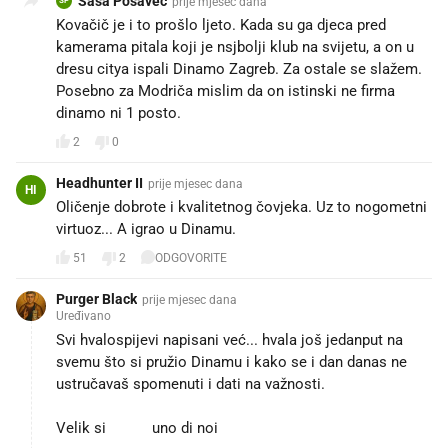
Saša Posavec
prije mjesec dana
SP
Kovačič je i to prošlo ljeto. Kada su ga djeca pred
kamerama pitala koji je nsjbolji klub na svijetu, a on u
dresu citya ispali Dinamo Zagreb. Za ostale se slažem.
Posebno za Modriča mislim da on istinski ne firma
dinamo ni 1 posto.
2
0
Headhunter II
prije mjesec dana
HI
Oličenje dobrote i kvalitetnog čovjeka. Uz to nogometni
virtuoz... A igrao u Dinamu. 😉
51
2
ODGOVORITE
Purger Black
prije mjesec dana
Uređivano
Svi hvalospijevi napisani već... hvala još jedanput na
svemu što si pružio Dinamu i kako se i dan danas ne
ustručavaš spomenuti i dati na važnosti.
Velik si 💙🔥 uno di noi