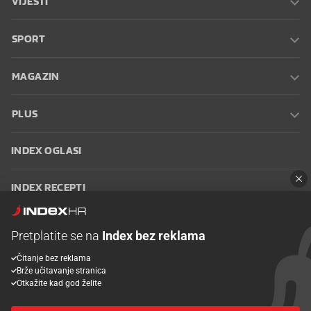
VIJESTI
SPORT
MAGAZIN
PLUS
INDEX OGLASI
INDEX RECEPTI
INFO
Pretplatite se na
Index bez reklama
Čitanje bez reklama
Oglašavanje
Zaposli se na Indexu
Kontakt
Impressum
Uvjeti
Brže učitavanje stranica
korištenja
Postavke kolačića
Otkažite kad god želite