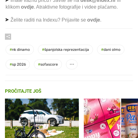
Imate važnu priču? Javite se na
desk@index.hr
ili
klikom
ovdje
. Atraktivne fotografije i videe plaćamo.
Želite raditi na Indexu? Prijavite se
ovdje
.
#
nk dinamo
#
španjolska reprezentacija
#
dani olmo
#
sp 2026
#
sofascore
PROČITAJTE JOŠ