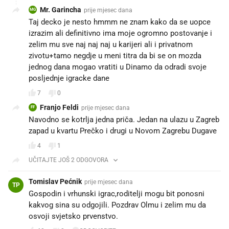
Mr. Garincha
prije mjesec dana
MG
Taj decko je nesto hmmm ne znam kako da se uopce
izrazim ali definitivno ima moje ogromno postovanje i
zelim mu sve naj naj naj u karijeri ali i privatnom
zivotu+tamo negdje u meni titra da bi se on mozda
jednog dana mogao vratiti u Dinamo da odradi svoje
posljednje igracke dane
7
0
Franjo Feldi
prije mjesec dana
FF
Navodno se kotrlja jedna priča. Jedan na ulazu u Zagreb
zapad u kvartu Prečko i drugi u Novom Zagrebu Dugave
4
1
UČITAJTE JOŠ 2 ODGOVORA
Tomislav Pećnik
prije mjesec dana
TP
Gospodin i vrhunski igrac,roditelji mogu bit ponosni
kakvog sina su odgojili. Pozdrav Olmu i zelim mu da
osvoji svjetsko prvenstvo.