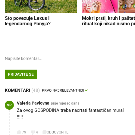
Što povezuje Lexus i
Mokri prsti, kruh i paštet
legendarnog Ponyja?
ritual koji nikad nismo p
PRIJAVITE SE
KOMENTARI
(48)
Valeria Pavlovna
prije mjesec dana
VP
Za ovog GOSPODINA treba nacrtati fantastičan mural
!!!!!
💪💙
79
4
ODGOVORITE