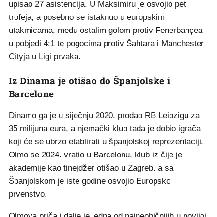
upisao 27 asistencija. U Maksimiru je osvojio pet
trofeja, a posebno se istaknuo u europskim
utakmicama, među ostalim golom protiv Fenerbahçea
u pobjedi 4:1 te pogocima protiv Šahtara i Manchester
Cityja u Ligi prvaka.
Iz Dinama je otišao do Španjolske i
Barcelone
Dinamo ga je u siječnju 2020. prodao RB Leipzigu za
35 milijuna eura, a njemački klub tada je dobio igrača
koji će se ubrzo etablirati u španjolskoj reprezentaciji.
Olmo se 2024. vratio u Barcelonu, klub iz čije je
akademije kao tinejdžer otišao u Zagreb, a sa
Španjolskom je iste godine osvojio Europsko
prvenstvo.
Olmova priča i dalje je jedna od najneobičnijih u novijoj