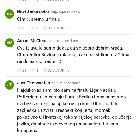
Novi Ambasador
prije mjesec dana
NA
Olmić, sretno u finalu! 💙💙💙
23
2
ODGOVORITE
Archie McClean
prije mjesec dana
AM
Ova izjava je samo dokaz da se dobro dobrim vraća.
Olmu želim Božicu u rukama, a ako se vidimo u ZG ima i
rundu na moj račun. ;)
21
1
ODGOVORITE
Just Thetwoofus
prije mjesec dana
JT
Hajdukovac sam, bio sam na finalu Lige Nacija u
Rotterdamu i otvaranju Eura u Berlinu i oba puno smo
svi bez iznimke, na spikerov spomen Olma, ustali i
zapljeskali, uzvratili respekt koji je taj momak
pokazivao u Hrvatskoj tokom cijelog boravka, od učenja
jezika, do uloge svojevrsnog ambasadora turizma
kolegama