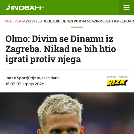
PRETPLATA
ZID
VIJESTI
OGLASI
CIJENE
SPORT
MAGAZIN
RECEPTI
KALENDA
Olmo: Divim se Dinamu iz
Zagreba. Nikad ne bih htio
igrati protiv njega
Index Sport
|
Prije mjesec dana
SPONZOR RUBRIKE
15:07, 07. srpnja 2026.