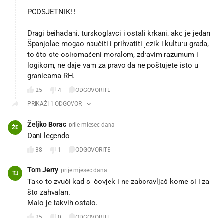
PODSJETNIK!!!
Dragi beihađani, turskoglavci i ostali krkani, ako je jedan
Španjolac mogao naučiti i prihvatiti jezik i kulturu grada,
to što ste osiromašeni moralom, zdravim razumum i
logikom, ne daje vam za pravo da ne poštujete isto u
granicama RH.
25
4
ODGOVORITE
PRIKAŽI 1 ODGOVOR
Željko Borac
prije mjesec dana
ŽB
Dani legendo ❤️
38
1
ODGOVORITE
Tom Jerry
prije mjesec dana
TJ
Tako to zvuči kad si čovjek i ne zaboravljaš kome si i za
što zahvalan.
Malo je takvih ostalo.
25
0
ODGOVORITE