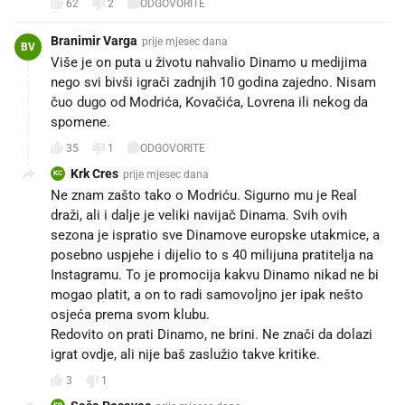
62
2
ODGOVORITE
Branimir Varga
prije mjesec dana
BV
Više je on puta u životu nahvalio Dinamo u medijima
nego svi bivši igrači zadnjih 10 godina zajedno. Nisam
čuo dugo od Modrića, Kovačića, Lovrena ili nekog da
spomene.
35
1
ODGOVORITE
Krk Cres
prije mjesec dana
KC
Ne znam zašto tako o Modriću. Sigurno mu je Real
draži, ali i dalje je veliki navijač Dinama. Svih ovih
sezona je ispratio sve Dinamove europske utakmice, a
posebno uspjehe i dijelio to s 40 milijuna pratitelja na
Instagramu. To je promocija kakvu Dinamo nikad ne bi
mogao platit, a on to radi samovoljno jer ipak nešto
osjeća prema svom klubu.
Redovito on prati Dinamo, ne brini. Ne znači da dolazi
igrat ovdje, ali nije baš zaslužio takve kritike.
3
1