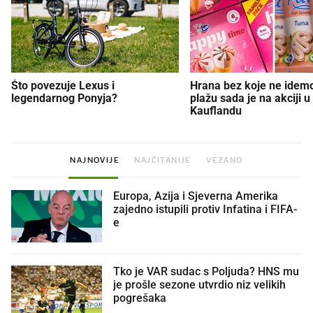
Što povezuje Lexus i
Hrana bez koje ne idem
legendarnog Ponyja?
plažu sada je na akciji u
Kauflandu
NAJNOVIJE
NAJČITANIJE
VEZANO
Europa, Azija i Sjeverna Amerika
zajedno istupili protiv Infatina i FIFA-
e
Tko je VAR sudac s Poljuda? HNS mu
je prošle sezone utvrdio niz velikih
pogrešaka