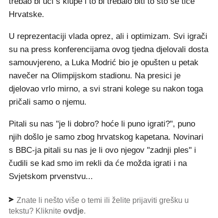
trebao bi ući s klupe i to bi trebalo biti to što se tiče
Hrvatske.
U reprezentaciji vlada oprez, ali i optimizam. Svi igrači
su na press konferencijama ovog tjedna djelovali dosta
samouvjereno, a Luka Modrić bio je opušten u petak
navečer na Olimpijskom stadionu. Na presici je
djelovao vrlo mirno, a svi strani kolege su nakon toga
pričali samo o njemu.
Pitali su nas "je li dobro? hoće li puno igrati?", puno
njih došlo je samo zbog hrvatskog kapetana. Novinari
s BBC-ja pitali su nas je li ovo njegov "zadnji ples" i
čudili se kad smo im rekli da će možda igrati i na
Svjetskom prvenstvu...
Znate li nešto više o temi ili želite prijaviti grešku u
tekstu? Kliknite
ovdje
.