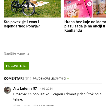
Što povezuje Lexus i
Hrana bez koje ne idem
legendarnog Ponyja?
plažu sada je na akciji u
Kauflandu
PRIJAVITE SE
KOMENTARI
(51)
Arty Lubanja 57
14.06.2024.
Brozović će popušit koju cigaru i drmnit jedan Štok prije
tekne.