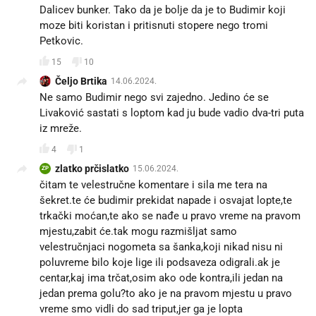
Dalicev bunker. Tako da je bolje da je to Budimir koji
moze biti koristan i pritisnuti stopere nego tromi
Petkovic.
15
10
Čeljo Brtika
14.06.2024.
Ne samo Budimir nego svi zajedno. Jedino će se
Livaković sastati s loptom kad ju bude vadio dva-tri puta
iz mreže.
4
1
zlatko prčislatko
15.06.2024.
ZP
čitam te velestručne komentare i sila me tera na
šekret.te će budimir prekidat napade i osvajat lopte,te
trkački moćan,te ako se nađe u pravo vreme na pravom
mjestu,zabit će.tak mogu razmišljat samo
velestručnjaci nogometa sa šanka,koji nikad nisu ni
poluvreme bilo koje lige ili podsaveza odigrali.ak je
centar,kaj ima trčat,osim ako ode kontra,ili jedan na
jedan prema golu?to ako je na pravom mjestu u pravo
vreme smo vidli do sad triput,jer ga je lopta