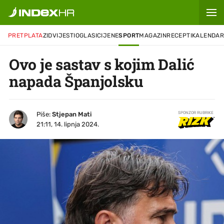
PRETPLATA
ZID
VIJESTI
OGLASI
CIJENE
SPORT
MAGAZIN
RECEPTI
KALENDA
Ovo je sastav s kojim Dalić
napada Španjolsku
Piše:
Stjepan Mati
SPONZOR RUBRIKE
21:11, 14. lipnja 2024.