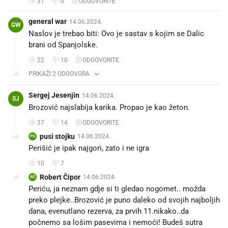
31
0
ODGOVORITE
general war
14.06.2024.
GW
Naslov je trebao biti: Ovo je sastav s kojim se Dalic
brani od Spanjolske.
22
10
ODGOVORITE
PRIKAŽI 2 ODGOVORA
Sergej Jesenjin
14.06.2024.
SJ
Brozović najslabija karika. Propao je kao žeton.
37
14
ODGOVORITE
pusi stojku
14.06.2024.
PS
Perišić je ipak najgori, zato i ne igra
10
7
Robert Čipor
14.06.2024.
RČ
Periću, ja neznam gdje si ti gledao nogomet.. možda
preko plejke..Brozović je puno daleko od svojih najboljih
dana, evenutlano rezerva, za prvih 11.nikako..da
počnemo sa lošim pasevima i nemoći! Budeš sutra