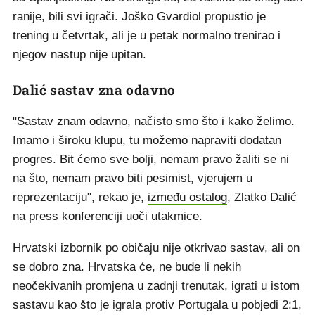
ranije, bili svi igrači. Joško Gvardiol propustio je
trening u četvrtak, ali je u petak normalno trenirao i
njegov nastup nije upitan.
Dalić sastav zna odavno
"Sastav znam odavno, načisto smo što i kako želimo.
Imamo i široku klupu, tu možemo napraviti dodatan
progres. Bit ćemo sve bolji, nemam pravo žaliti se ni
na što, nemam pravo biti pesimist, vjerujem u
reprezentaciju", rekao je,
između ostalog
, Zlatko Dalić
na press konferenciji uoči utakmice.
Hrvatski izbornik po običaju nije otkrivao sastav, ali on
se dobro zna. Hrvatska će, ne bude li nekih
neočekivanih promjena u zadnji trenutak, igrati u istom
sastavu kao što je igrala protiv Portugala u pobjedi 2:1,