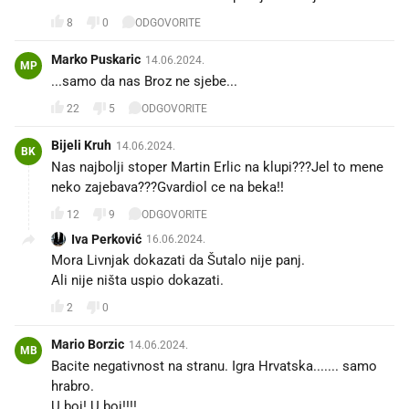
8
0
ODGOVORITE
Marko Puskaric
14.06.2024.
MP
...samo da nas Broz ne sjebe...
22
5
ODGOVORITE
Bijeli Kruh
14.06.2024.
BK
Nas najbolji stoper Martin Erlic na klupi???Jel to mene
neko zajebava???Gvardiol ce na beka!!
12
9
ODGOVORITE
Iva Perković
16.06.2024.
Mora Livnjak dokazati da Šutalo nije panj.
Ali nije ništa uspio dokazati.
2
0
Mario Borzic
14.06.2024.
MB
Bacite negativnost na stranu. Igra Hrvatska....... samo
hrabro.
U boj! U boj!!!!