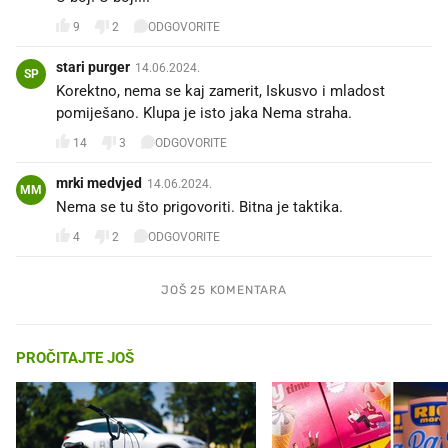
9
2
ODGOVORITE
stari purger
14.06.2024.
SP
Korektno, nema se kaj zamerit, Iskusvo i mladost
pomiješano. Klupa je isto jaka Nema straha.
14
3
ODGOVORITE
mrki medvjed
14.06.2024.
MM
Nema se tu što prigovoriti. Bitna je taktika.
4
2
ODGOVORITE
JOŠ 25 KOMENTARA
PROČITAJTE JOŠ