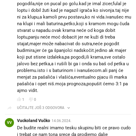
pogodila,nije on pucal po golu.kad je imal zicer,fulal je
loptu i dobil žuti kad je nagazil igrača ko sivonja.taj nije
ni za klupu,a kamoli prvu postavu,ko ni vida.ivanušec mu
na klupi i mali baturina,petko,koji s kramom mogu čuda
stvarat u napadu.ovak krama neće od koga dobit
loptu,panju neće moć dobacit jer ne kuži di treba
stajat,majer može nabacivat do sutra,neće pogodit
budimira,jer će ga španjolci nadskočit.jedino ak majer
koji put stisne izdaleka,pa pogodi,ili krama,sve ostalo
jalovo bez petka,a i rušili bi ga i onda su baš od petka u
problemu.isto i s baturinom i ivanušecom.ali panj će
menjat za pašalića i vlašića,eventualno pjacu ili marka
pašalića i opet niš.moja prognoza,popušit ćemo 3:1 pa
ajmo vidit.
1
0
UČITAJTE JOŠ 3 ODGOVORA
Vuckoland Vučko
14.06.2024.
VV
De budite realni imamo tesku skupinu biti ce pravo cudo
i trebat ce nam tona srece da prodjemo dalje