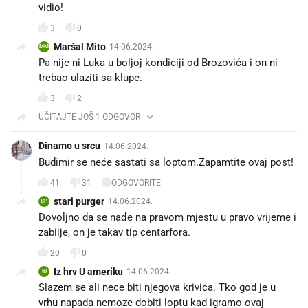
vidio!
3
0
Maršal Mito
14.06.2024.
MM
Pa nije ni Luka u boljoj kondiciji od Brozovića i on ni
trebao ulaziti sa klupe.
3
2
UČITAJTE JOŠ 1 ODGOVOR
Dinamo u srcu
14.06.2024.
Budimir se neće sastati sa loptom.Zapamtite ovaj post!
41
31
ODGOVORITE
stari purger
14.06.2024.
SP
Dovoljno da se nađe na pravom mjestu u pravo vrijeme i
zabiije, on je takav tip centarfora.
20
0
Iz hrv U ameriku
14.06.2024.
IU
Slazem se ali nece biti njegova krivica. Tko god je u
vrhu napada nemoze dobiti loptu kad igramo ovaj