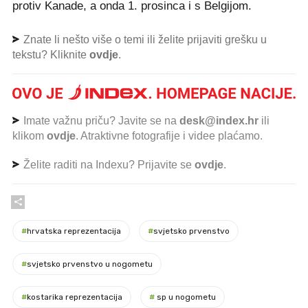
protiv Kanade, a onda 1. prosinca i s Belgijom.
Znate li nešto više o temi ili želite prijaviti grešku u
tekstu? Kliknite
ovdje
.
Imate važnu priču? Javite se na
desk@index.hr
ili
klikom
ovdje
. Atraktivne fotografije i videe plaćamo.
Želite raditi na Indexu? Prijavite se
ovdje
.
#
hrvatska reprezentacija
#
svjetsko prvenstvo
#
svjetsko prvenstvo u nogometu
#
kostarika reprezentacija
#
sp u nogometu