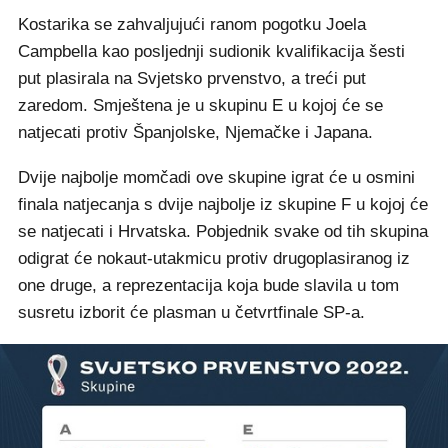
Kostarika se zahvaljujući ranom pogotku Joela
Campbella kao posljednji sudionik kvalifikacija šesti
put plasirala na Svjetsko prvenstvo, a treći put
zaredom. Smještena je u skupinu E u kojoj će se
natjecati protiv Španjolske, Njemačke i Japana.
Dvije najbolje momčadi ove skupine igrat će u osmini
finala natjecanja s dvije najbolje iz skupine F u kojoj će
se natjecati i Hrvatska. Pobjednik svake od tih skupina
odigrat će nokaut-utakmicu protiv drugoplasiranog iz
one druge, a reprezentacija koja bude slavila u tom
susretu izborit će plasman u četvrtfinale SP-a.