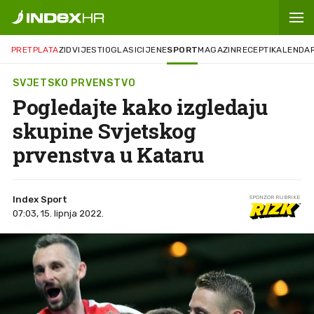
PRETPLATA
ZID
VIJESTI
OGLASI
CIJENE
SPORT
MAGAZIN
RECEPTI
KALENDA
SVJETSKO PRVENSTVO
Pogledajte kako izgledaju
skupine Svjetskog
prvenstva u Kataru
Index Sport
SPONZOR RUBRIKE
07:03, 15. lipnja 2022.