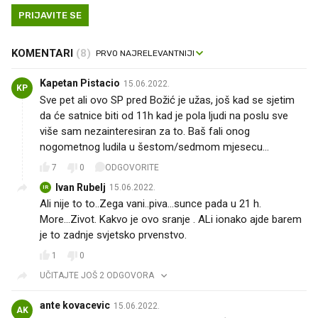
PRIJAVITE SE
KOMENTARI
(8)
Kapetan Pistacio
15.06.2022.
KP
Sve pet ali ovo SP pred Božić je užas, još kad se sjetim
da će satnice biti od 11h kad je pola ljudi na poslu sve
više sam nezainteresiran za to. Baš fali onog
nogometnog ludila u šestom/sedmom mjesecu…
7
0
ODGOVORITE
Ivan Rubelj
15.06.2022.
IR
Ali nije to to..Zega vani..piva...sunce pada u 21 h.
More...Zivot. Kakvo je ovo sranje . ALi ionako ajde barem
je to zadnje svjetsko prvenstvo.
1
0
UČITAJTE JOŠ 2 ODGOVORA
ante kovacevic
15.06.2022.
AK