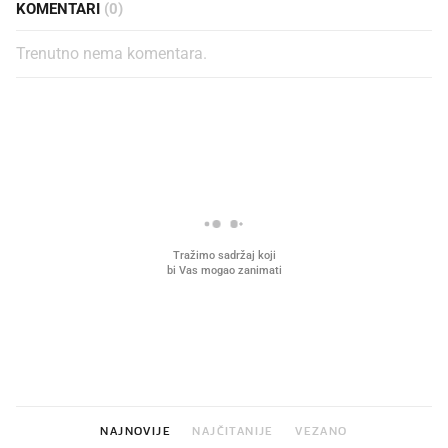
KOMENTARI
(0)
Trenutno nema komentara.
PROČITAJTE JOŠ
Što povezuje Lexus i
Mokri prsti, kruh i paštet
legendarnog Ponyja?
ritual koji nikad nismo p
NAJNOVIJE
NAJČITANIJE
VEZANO