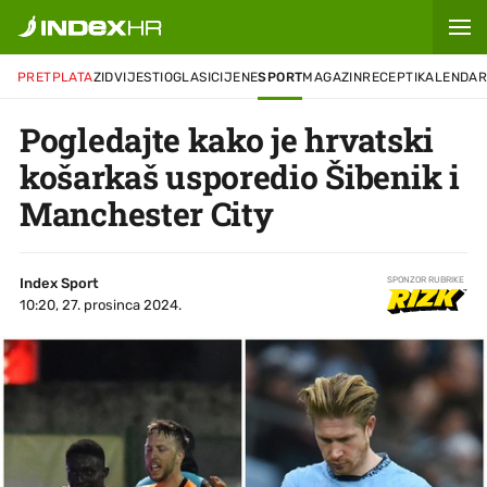
PRETPLATA
ZID
VIJESTI
OGLASI
CIJENE
SPORT
MAGAZIN
RECEPTI
KALENDA
Pogledajte kako je hrvatski
košarkaš usporedio Šibenik i
Manchester City
Index Sport
SPONZOR RUBRIKE
10:20, 27. prosinca 2024.