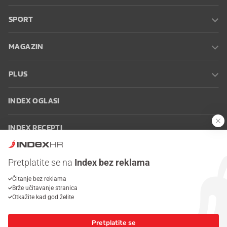
SPORT
MAGAZIN
PLUS
INDEX OGLASI
INDEX RECEPTI
INFO
Pretplatite se na
Index bez reklama
Čitanje bez reklama
Oglašavanje
Zaposli se na Indexu
Kontakt
Impressum
Uvjeti
Brže učitavanje stranica
korištenja
Postavke kolačića
Otkažite kad god želite
Pretplatite se