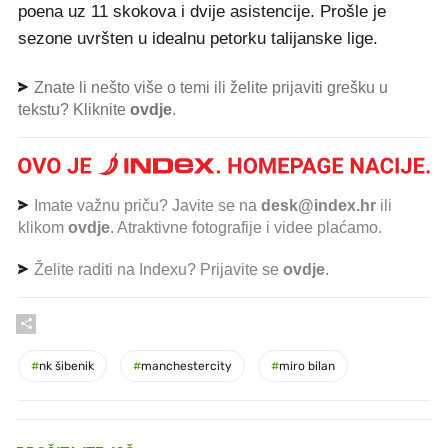
poena uz 11 skokova i dvije asistencije. Prošle je
sezone uvršten u idealnu petorku talijanske lige.
Znate li nešto više o temi ili želite prijaviti grešku u
tekstu? Kliknite
ovdje
.
Imate važnu priču? Javite se na
desk@index.hr
ili
klikom
ovdje
. Atraktivne fotografije i videe plaćamo.
Želite raditi na Indexu? Prijavite se
ovdje
.
#
nk šibenik
#
manchestercity
#
miro bilan