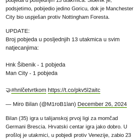
pobjeda u posljednjih 13 utakmica. Šibenik je,
podsjetimo, pobijedio jedino Goricu, dok je Manchester
City bio uspješan protiv Nottingham Foresta.
UPDATE:
Broj pobjeda u posljednjih 13 utakmica u svim
natjecanjima:
Hnk Šibenik - 1 pobjeda
Man City - 1 pobjeda
🤝
#hnlčetvrtkom
https://t.co/pkv5l2aitc
— Miro Bilan (@M1roB1lan)
December 26, 2024
Bilan (35) igra u talijanskoj prvoj ligi za momčad
Germani Brescia. Hrvatski centar igra jako dobro. U
prošloj je utakmici, u pobjedi protiv Venezije, zabio 23