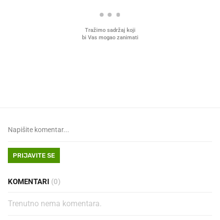
Što povezuje Lexus i
Mokri prsti, kruh i paštet
legendarnog Ponyja?
ritual koji nikad nismo p
PRIJAVITE SE
KOMENTARI
(0)
Trenutno nema komentara.