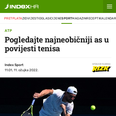
PRETPLATA
ZID
VIJESTI
OGLASI
CIJENE
SPORT
MAGAZIN
RECEPTI
KALENDA
ATP
Pogledajte najneobičniji as u
povijesti tenisa
Index Sport
SPONZOR RUBRIKE
11:01, 11. ožujka 2022.