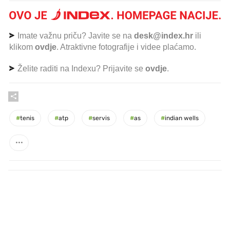
Imate važnu priču? Javite se na
desk@index.hr
ili
klikom
ovdje
. Atraktivne fotografije i videe plaćamo.
Želite raditi na Indexu? Prijavite se
ovdje
.
#
tenis
#
atp
#
servis
#
as
#
indian wells
PROČITAJTE JOŠ