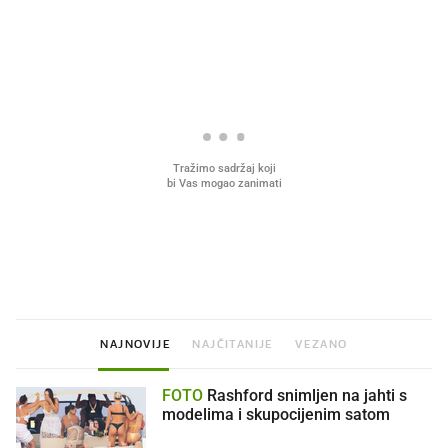
PROČITAJTE JOŠ
Što povezuje Lexus i
Mokri prsti, kruh i paštet
legendarnog Ponyja?
ritual koji nikad nismo p
NAJNOVIJE
NAJČITANIJE
VEZANO
FOTO
Rashford snimljen na jahti s
modelima i skupocijenim satom