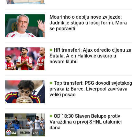
Mourinho o debiju nove zvijezde:
Jadnik je stigao u lošoj formi. Mora
se popraviti
HR transferi: Ajax odredio cijenu za
Šutala. Alen Halilović uskoro u
novom klubu
Top transferi: PSG dovodi svjetskog
prvaka iz Barce. Liverpool završava
veliki posao
OD 18:30 Slaven Belupo protiv
Varaždina u prvoj SHNL utakmici
dana
18:30h
SLB
VAR