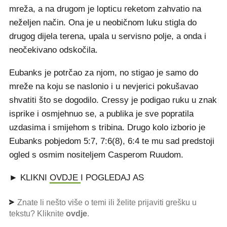
mreža, a na drugom je lopticu reketom zahvatio na
neželjen način. Ona je u neobičnom luku stigla do
drugog dijela terena, upala u servisno polje, a onda i
neočekivano odskočila.
Eubanks je potrčao za njom, no stigao je samo do
mreže na koju se naslonio i u nevjerici pokušavao
shvatiti što se dogodilo. Cressy je podigao ruku u znak
isprike i osmjehnuo se, a publika je sve popratila
uzdasima i smijehom s tribina. Drugo kolo izborio je
Eubanks pobjedom 5:7, 7:6(8), 6:4 te mu sad predstoji
ogled s osmim nositeljem Casperom Ruudom.
► KLIKNI
OVDJE
I POGLEDAJ AS
Znate li nešto više o temi ili želite prijaviti grešku u
tekstu? Kliknite
ovdje
.