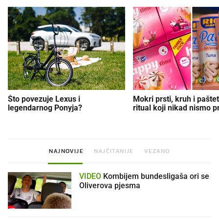
Što povezuje Lexus i
Mokri prsti, kruh i paštet
legendarnog Ponyja?
ritual koji nikad nismo p
NAJNOVIJE
NAJČITANIJE
VEZANO
VIDEO
Kombijem bundesligaša ori se
Oliverova pjesma