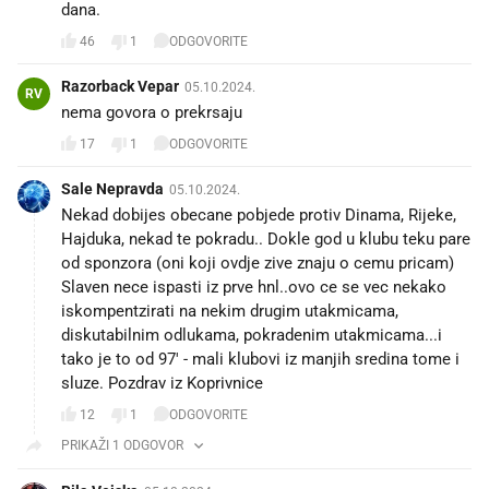
dana.
46
1
ODGOVORITE
Razorback Vepar
05.10.2024.
RV
nema govora o prekrsaju
17
1
ODGOVORITE
Sale Nepravda
05.10.2024.
Nekad dobijes obecane pobjede protiv Dinama, Rijeke,
Hajduka, nekad te pokradu.. Dokle god u klubu teku pare
od sponzora (oni koji ovdje zive znaju o cemu pricam)
Slaven nece ispasti iz prve hnl..ovo ce se vec nekako
iskompentzirati na nekim drugim utakmicama,
diskutabilnim odlukama, pokradenim utakmicama...i
tako je to od 97' - mali klubovi iz manjih sredina tome i
sluze. Pozdrav iz Koprivnice
12
1
ODGOVORITE
PRIKAŽI 1 ODGOVOR