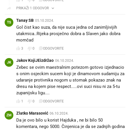
1
0
ODGOVORITE
PRIKAŽI 1 ODGOVOR
Tanay SB
05.10.2024.
TS
Gol čist kao suza, da nije suca jedna od zanimljivijih
utakmica..Rijeka prosječno dobra a Slaven jako dobra
momčad
3
0
ODGOVORITE
Jakov KojiJEizdržao
06.10.2024.
JK
Zebec se ovim maestralnim potezom gotovo izjednacio
s onim osjeckim sucem koji je dinamovom sudamiju za
udaranje protivnika nogom u stomak pokazao znak na
dresu na kojem pise respect.....ovi suci nisu ni za 5-tu
zupanijsku ligu....
1
0
ODGOVORITE
Zlatko Marasović
06.10.2024.
ZM
Da je ovo bilo u korist Hajduka , ne bi bilo 50
komentara, nego 5000. Činjenica je da se zadnjih godina