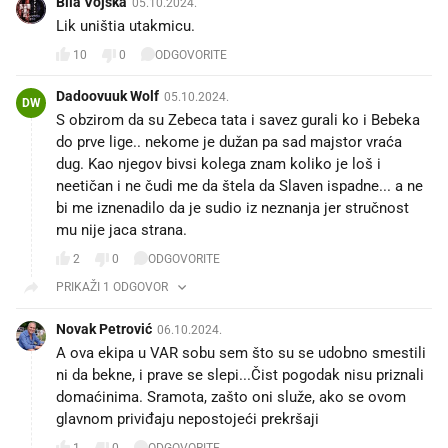
Bila Vojska
05.10.2024.
Lik uništia utakmicu.
10
0
ODGOVORITE
Dadoovuuk Wolf
05.10.2024.
DW
S obzirom da su Zebeca tata i savez gurali ko i Bebeka
do prve lige.. nekome je dužan pa sad majstor vraća
dug. Kao njegov bivsi kolega znam koliko je loš i
neetičan i ne čudi me da štela da Slaven ispadne... a ne
bi me iznenadilo da je sudio iz neznanja jer stručnost
mu nije jaca strana.
2
0
ODGOVORITE
PRIKAŽI 1 ODGOVOR
Novak Petrović
06.10.2024.
A ova ekipa u VAR sobu sem što su se udobno smestili
ni da bekne, i prave se slepi...Čist pogodak nisu priznali
domaćinima. Sramota, zašto oni služe, ako se ovom
glavnom priviđaju nepostojeći prekršaji