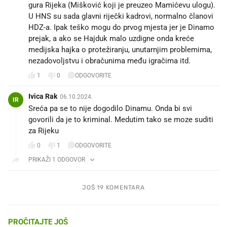
gura Rijeka (Mišković koji je preuzeo Mamićevu ulogu).
U HNS su sada glavni riječki kadrovi, normalno članovi
HDZ-a. Ipak teško mogu do prvog mjesta jer je Dinamo
prejak, a ako se Hajduk malo uzdigne onda kreće
medijska hajka o protežiranju, unutarnjim problemima,
nezadovoljstvu i obračunima među igračima itd.
1
0
ODGOVORITE
Ivica Rak
06.10.2024.
IR
Sreća pa se to nije dogodilo Dinamu. Onda bi svi
govorili da je to kriminal. Medutim tako se moze suditi
za Rijeku
0
1
ODGOVORITE
PRIKAŽI 1 ODGOVOR
JOŠ 19 KOMENTARA
PROČITAJTE JOŠ