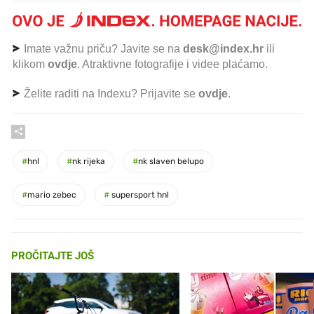
Imate važnu priču? Javite se na
desk@index.hr
ili
klikom
ovdje
. Atraktivne fotografije i videe plaćamo.
Želite raditi na Indexu? Prijavite se
ovdje
.
#
hnl
#
nk rijeka
#
nk slaven belupo
#
mario zebec
#
supersport hnl
PROČITAJTE JOŠ