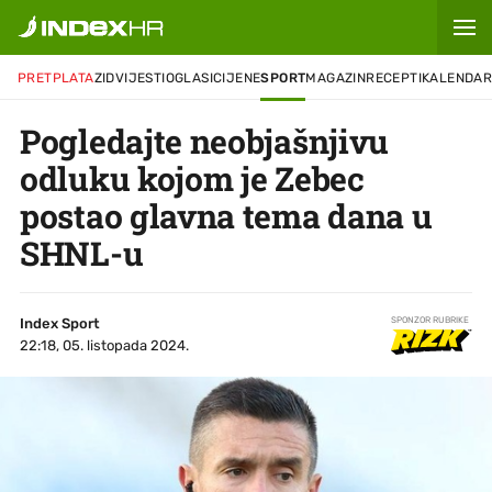
PRETPLATA
ZID
VIJESTI
OGLASI
CIJENE
SPORT
MAGAZIN
RECEPTI
KALENDA
Pogledajte neobjašnjivu
odluku kojom je Zebec
postao glavna tema dana u
SHNL-u
Index Sport
SPONZOR RUBRIKE
22:18, 05. listopada 2024.