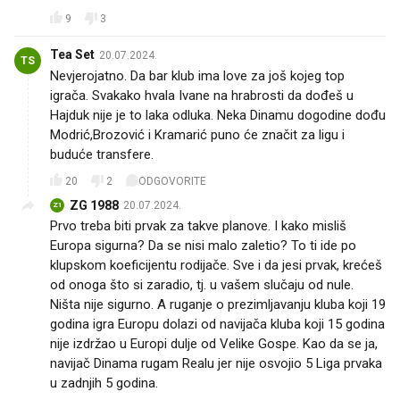
9
3
Tea Set
20.07.2024.
TS
Nevjerojatno. Da bar klub ima love za još kojeg top
igrača. Svakako hvala Ivane na hrabrosti da dođeš u
Hajduk nije je to laka odluka. Neka Dinamu dogodine dođu
Modrić,Brozović i Kramarić puno će značit za ligu i
buduće transfere.
20
2
ODGOVORITE
ZG 1988
20.07.2024.
Z1
Prvo treba biti prvak za takve planove. I kako misliš
Europa sigurna? Da se nisi malo zaletio? To ti ide po
klupskom koeficijentu rodijače. Sve i da jesi prvak, krećeš
od onoga što si zaradio, tj. u vašem slučaju od nule.
Ništa nije sigurno. A ruganje o prezimljavanju kluba koji 19
godina igra Europu dolazi od navijača kluba koji 15 godina
nije izdržao u Europi dulje od Velike Gospe. Kao da se ja,
navijač Dinama rugam Realu jer nije osvojio 5 Liga prvaka
u zadnjih 5 godina.