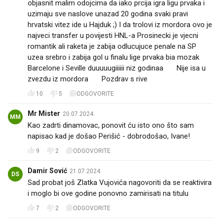
objasnit malim odojcima da iako prcija igra ligu prvaka i
uzimaju sve naslove unazad 20 godina svaki pravi
hrvatski vitez ide u Hajduk ;) I da trolovi iz mordora ovo je
najveci transfer u povijesti HNL-a Prosinecki je vjecni
romantik ali raketa je zabija odlucujuce penale na SP
uzea srebro i zabija gol u finalu lige prvaka bia mozak
Barcelone i Seville duuuuugiiiiii niz godinaa 😚 Nije isa u
zvezdu iz mordora ✌️ Pozdrav s rive 🏖️
10
5
ODGOVORITE
Mr Mister
20.07.2024.
MM
Kao zadrti dinamovac, ponovit ću isto ono što sam
napisao kad je došao Perišić - dobrodošao, Ivane!
9
2
ODGOVORITE
Damir Sović
21.07.2024.
DS
Sad probat još Zlatka Vujovića nagovoriti da se reaktivira
i moglo bi ove godine ponovno zamirisati na titulu
7
2
ODGOVORITE