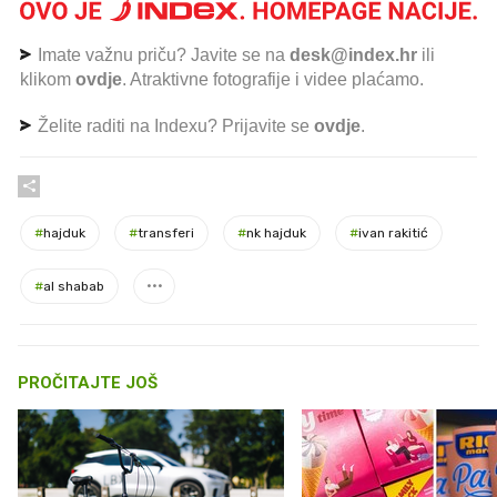
Imate važnu priču? Javite se na
desk@index.hr
ili
klikom
ovdje
. Atraktivne fotografije i videe plaćamo.
Želite raditi na Indexu? Prijavite se
ovdje
.
#
hajduk
#
transferi
#
nk hajduk
#
ivan rakitić
#
al shabab
PROČITAJTE JOŠ