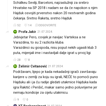
Schälkeu Sevilji, Barceloni, najzaslužniji za srebro
Hrvatske na SP 2018 i nadam se da će napokon s njim
Hajduk osvojiti prvenstvo nakon 20 nestvarnih godina
čekanja. Sretno Raketa, sretno Hajduk👍
52
14
ODGOVORITE
Profa Jakir
21.07.2024.
PJ
Jebivjetar Pero, covjek je navijac Varteksa a ne
Varazdina, to su 2 razlicita kluba.
Varazdinci su gospoda, nisu poput nekih ugasili klub 3
puta, mijenjali ime i nastavljali dalje igrat u prvoj ligi.
28
8
Želimir Cvitanović
21.07.2024.
ŽC
Podržavam, lijepo je kada nekadašnji igrači završavaju
karijere u zemlji za koju su igrali, NEĆE to pomoći puno
Hajduku ali i ja ću radije gledati utakmice Hajduka kada
igra Rakitić i Perišić, makar samo jedno poluvrijeme jer
nemaju kondicije za cijelu utakmicu.
9
0