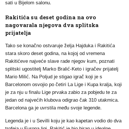
sati u Bijelom salonu.
Rakitića su deset godina na ovo
nagovarala njegova dva splitska
prijatelja
Tako se konačno ostvaruje želja Hajduka i Rakitića
stara skoro deset godina, na kojoj od vremena
Rakitićeve najveće slave rade njegov kum, poznati
splitski ugostitelj Marko Bralić-Keto i igračev prijatelj
Mario Milić. Na Poljud je stigao igrač koji je s
Barcelonom osvojio po četiri La Lige i Kupa kralja, koji
je za nju u finalu Lige prvaka zabio za pobjedu te za
jedan od najvećih klubova odigrao čak 310 utakmica.
Barcelona ga je uvrstila među svoje legende.
Legenda je i u Sevilli koju je kao kapetan vodio do dva
trofeja u Europa ligi. Rakitić je bio biran u idealne