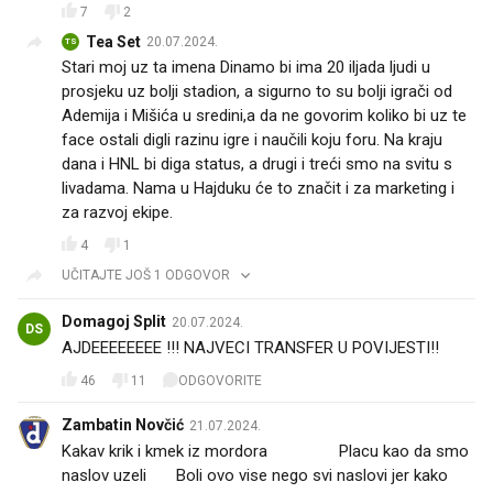
7
2
Tea Set
20.07.2024.
TS
Stari moj uz ta imena Dinamo bi ima 20 iljada ljudi u
prosjeku uz bolji stadion, a sigurno to su bolji igrači od
Ademija i Mišića u sredini,a da ne govorim koliko bi uz te
face ostali digli razinu igre i naučili koju foru. Na kraju
dana i HNL bi diga status, a drugi i treći smo na svitu s
livadama. Nama u Hajduku će to značit i za marketing i
za razvoj ekipe.
4
1
UČITAJTE JOŠ 1 ODGOVOR
Domagoj Split
20.07.2024.
DS
AJDEEEEEEEE !!! NAJVECI TRANSFER U POVIJESTI!!
46
11
ODGOVORITE
Zambatin Novčić
21.07.2024.
Kakav krik i kmek iz mordora 😂😂😂 Placu kao da smo
naslov uzeli ✌️ Boli ovo vise nego svi naslovi jer kako