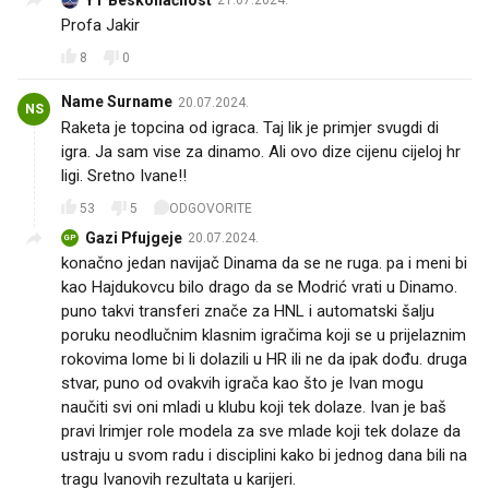
YT Beskonačnost
21.07.2024.
Profa Jakir👍👏👏👏👏👏👏👏👏👏👏👏
8
0
Name Surname
20.07.2024.
NS
Raketa je topcina od igraca. Taj lik je primjer svugdi di
igra. Ja sam vise za dinamo. Ali ovo dize cijenu cijeloj hr
ligi. Sretno Ivane!!
53
5
ODGOVORITE
Gazi Pfujgeje
20.07.2024.
GP
konačno jedan navijač Dinama da se ne ruga. pa i meni bi
kao Hajdukovcu bilo drago da se Modrić vrati u Dinamo.
puno takvi transferi znače za HNL i automatski šalju
poruku neodlučnim klasnim igračima koji se u prijelaznim
rokovima lome bi li dolazili u HR ili ne da ipak dođu. druga
stvar, puno od ovakvih igrača kao što je Ivan mogu
naučiti svi oni mladi u klubu koji tek dolaze. Ivan je baš
pravi lrimjer role modela za sve mlade koji tek dolaze da
ustraju u svom radu i disciplini kako bi jednog dana bili na
tragu Ivanovih rezultata u karijeri.