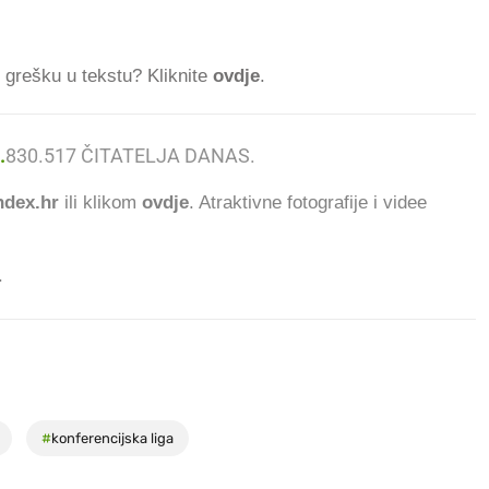
ti grešku u tekstu? Kliknite
ovdje
.
.
830.517
ČITATELJA DANAS.
dex.hr
ili klikom
ovdje
. Atraktivne fotografije i videe
.
#
konferencijska liga