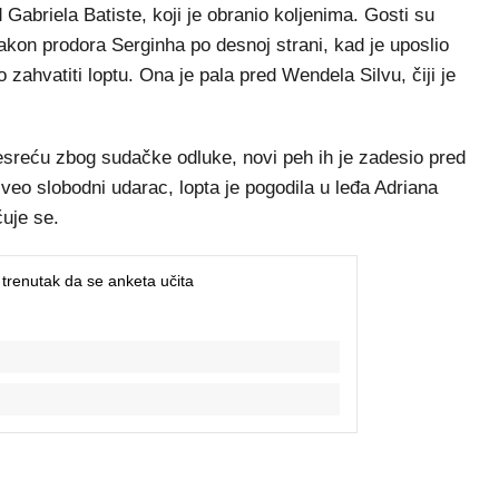
abriela Batiste, koji je obranio koljenima. Gosti su
nakon prodora Serginha po desnoj strani, kad je uposlio
o zahvatiti loptu. Ona je pala pred Wendela Silvu, čiji je
esreću zbog sudačke odluke, novi peh ih je zadesio pred
zveo slobodni udarac, lopta je pogodila u leđa Adriana
čuje se.