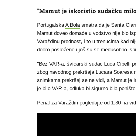
"Mamut je iskoristio sudačku milos
Portugalska
A Bola
smatra da je Santa Clara
Mamut doveo domaće u vodstvo nije bio isp
Varaždinu prednost, i to u trenucima kad nij
dobro posložene i još su se međusobno ispiti
"Bez VAR-a, švicarski sudac Luca Cibelli po
zbog navodnog prekršaja Lucasa Soaresa na
snimkama prekršaj se ne vidi, a Mamut je i
je bilo VAR-a, odluka bi sigurno bila ponište
Penal za Varaždin pogledajte od 1:30 na vi