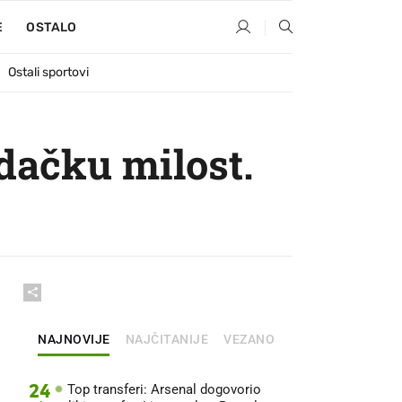
E
OSTALO
Ostali sportovi
udačku milost.
NAJNOVIJE
NAJČITANIJE
VEZANO
24
Top transferi: Arsenal dogovorio