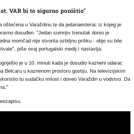
t. VAR bi to sigurno poništio"
 oštećena u Varaždinu te da jedanaesterac iz kojeg je
ravno dosuđen. "Jedan sumnjiv trenutak donio je
edna momčad nije stvorila ozbiljnu priliku - obje su bile
vale", piše ovaj portugalski medij i nastavlja:
griješio je u 10. minuti kada je dosudio kazneni udarac
 Belcaru u kaznenom prostoru gostiju. Na televizijskim
skoristio tu sudačku milost i doveo Varaždin u vodstvo. Da
na."
deozapisu.