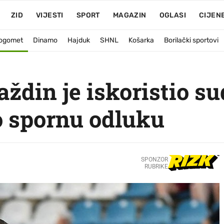
ZID
VIJESTI
SPORT
MAGAZIN
OGLASI
CIJEN
ogomet
Dinamo
Hajduk
SHNL
Košarka
Borilački sportovi
aždin je iskoristio s
o spornu odluku
SPONZOR
RUBRIKE