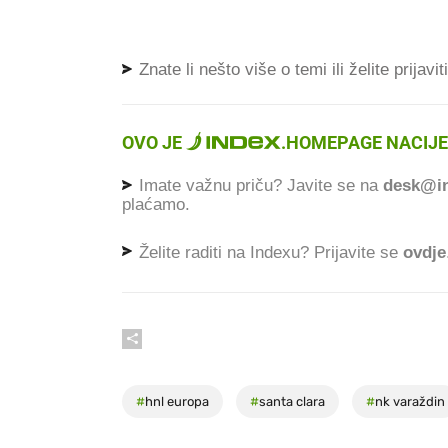
Znate li nešto više o temi ili želite prijavi
OVO JE
.
HOMEPAGE NACIJE
Imate važnu priču? Javite se na
desk@in
plaćamo.
Želite raditi na Indexu? Prijavite se
ovdje
#
hnl europa
#
santa clara
#
nk varaždin