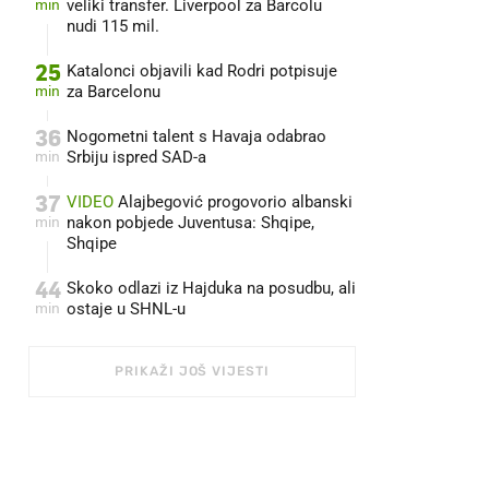
min
veliki transfer. Liverpool za Barcolu
nudi 115 mil.
25
Katalonci objavili kad Rodri potpisuje
min
za Barcelonu
36
Nogometni talent s Havaja odabrao
min
Srbiju ispred SAD-a
37
VIDEO
Alajbegović progovorio albanski
min
nakon pobjede Juventusa: Shqipe,
Shqipe
44
Skoko odlazi iz Hajduka na posudbu, ali
min
ostaje u SHNL-u
PRIKAŽI JOŠ VIJESTI