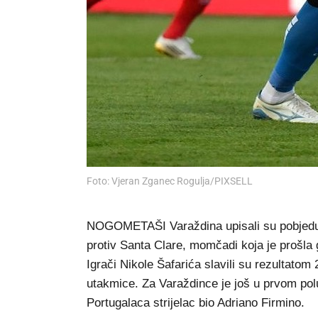
Foto: Vjeran Zganec Rogulja/PIXSELL
NOGOMETAŠI Varaždina upisali su pobjed
protiv Santa Clare, momčadi koja je prošla
Igrači Nikole Šafarića slavili su rezultato
utakmice. Za Varaždince je još u prvom po
Portugalaca strijelac bio Adriano Firmino.