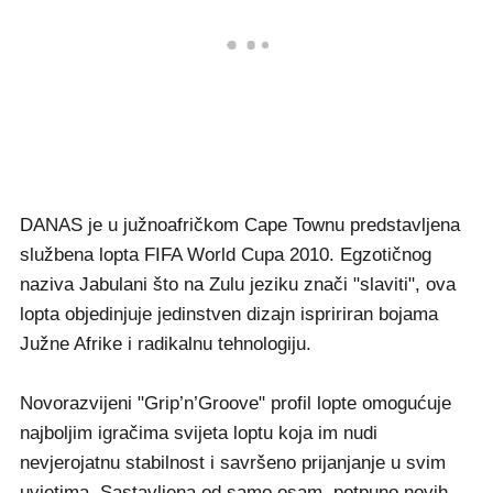
DANAS je u južnoafričkom Cape Townu predstavljena
službena lopta FIFA World Cupa 2010. Egzotičnog
naziva Jabulani što na Zulu jeziku znači "slaviti", ova
lopta objedinjuje jedinstven dizajn ispririran bojama
Južne Afrike i radikalnu tehnologiju.
Novorazvijeni "Grip’n’Groove" profil lopte omogućuje
najboljim igračima svijeta loptu koja im nudi
nevjerojatnu stabilnost i savršeno prijanjanje u svim
uvjetima. Sastavljena od samo osam, potpuno novih,