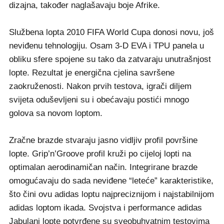
dizajna, također naglašavaju boje Afrike.
Službena lopta 2010 FIFA World Cupa donosi novu, još
neviđenu tehnologiju. Osam 3-D EVA i TPU panela u
obliku sfere spojene su tako da zatvaraju unutrašnjost
lopte. Rezultat je energična cjelina savršene
zaokruženosti. Nakon prvih testova, igrači diljem
svijeta oduševljeni su i obećavaju postići mnogo
golova sa novom loptom.
Zračne brazde stvaraju jasno vidljiv profil površine
lopte. Grip’n’Groove profil kruži po cijeloj lopti na
optimalan aerodinamičan način. Integrirane brazde
omogućavaju do sada neviđene “leteće” karakteristike,
što čini ovu adidas loptu najpreciznijom i najstabilnijom
adidas loptom ikada. Svojstva i performance adidas
Jabulani lopte potvrđene su sveobuhvatnim testovima