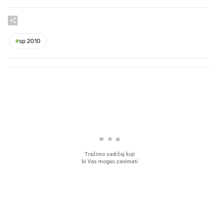
#
sp 2010
PROČITAJTE JOŠ
Što povezuje Lexus i
Mokri prsti, kruh i paštet
legendarnog Ponyja?
ritual koji nikad nismo p