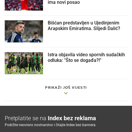
ima novi posao
Bišćan predstavljen u Ujedinjenim
Arapskim Emiratima. Slijedi Dalić?
Istra objavila video spornih sudačkih
odluka: "Što se događa?!"
PRIKAŽI JOŠ VIJESTI
Pretplatite se na
Index bez reklama
Podržite neovisno novinarstvo i čitajte Index bez bannera.