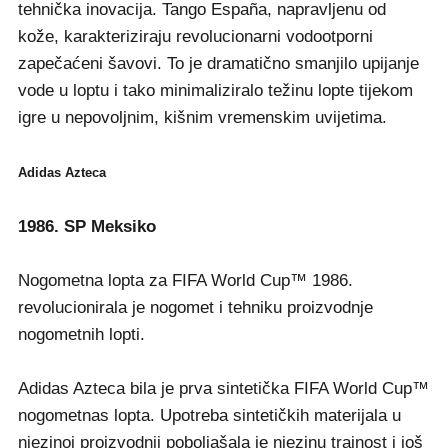
tehnička inovacija. Tango España, napravljenu od
kože, karakteriziraju revolucionarni vodootporni
zapečaćeni šavovi. To je dramatično smanjilo upijanje
vode u loptu i tako minimaliziralo težinu lopte tijekom
igre u nepovoljnim, kišnim vremenskim uvijetima.
Adidas Azteca
1986. SP Meksiko
Nogometna lopta za FIFA World Cup™ 1986.
revolucionirala je nogomet i tehniku proizvodnje
nogometnih lopti.
Adidas Azteca bila je prva sintetička FIFA World Cup™
nogometnas lopta. Upotreba sintetičkih materijala u
njezinoj proizvodnji poboljašala je njezinu trajnost i još