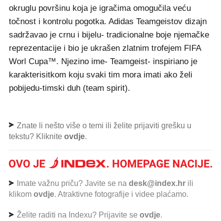
okruglu površinu koja je igračima omogučila veću
točnost i kontrolu pogotka. Adidas Teamgeistov dizajn
sadržavao je crnu i bijelu- tradicionalne boje njemačke
reprezentacije i bio je ukrašen zlatnim trofejem FIFA
Worl Cupa™. Njezino ime- Teamgeist- inspiriano je
karakterisitkom koju svaki tim mora imati ako želi
pobijedu-timski duh (team spirit).
Znate li nešto više o temi ili želite prijaviti grešku u
tekstu? Kliknite
ovdje
.
Imate važnu priču? Javite se na
desk@index.hr
ili
klikom
ovdje
. Atraktivne fotografije i videe plaćamo.
Želite raditi na Indexu? Prijavite se
ovdje
.