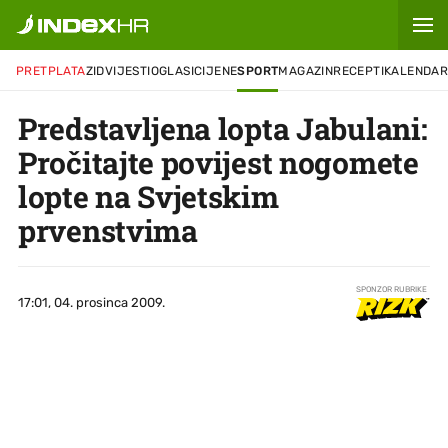
PRETPLATA
ZID
VIJESTI
OGLASI
CIJENE
SPORT
MAGAZIN
RECEPTI
KALENDA
Predstavljena lopta Jabulani:
Pročitajte povijest nogomete
lopte na Svjetskim
prvenstvima
SPONZOR RUBRIKE
17:01, 04. prosinca 2009.