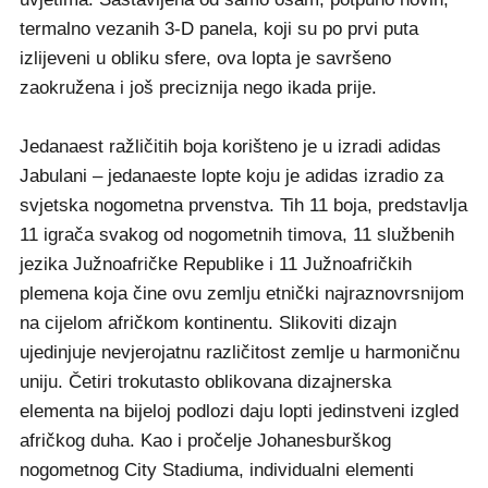
termalno vezanih 3-D panela, koji su po prvi puta
izlijeveni u obliku sfere, ova lopta je savršeno
zaokružena i još preciznija nego ikada prije.
Jedanaest ražličitih boja korišteno je u izradi adidas
Jabulani – jedanaeste lopte koju je adidas izradio za
svjetska nogometna prvenstva. Tih 11 boja, predstavlja
11 igrača svakog od nogometnih timova, 11 službenih
jezika Južnoafričke Republike i 11 Južnoafričkih
plemena koja čine ovu zemlju etnički najraznovrsnijom
na cijelom afričkom kontinentu. Slikoviti dizajn
ujedinjuje nevjerojatnu različitost zemlje u harmoničnu
uniju. Četiri trokutasto oblikovana dizajnerska
elementa na bijeloj podlozi daju lopti jedinstveni izgled
afričkog duha. Kao i pročelje Johanesburškog
nogometnog City Stadiuma, individualni elementi