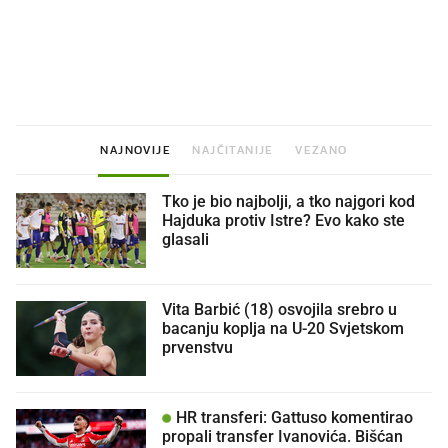
Što povezuje Lexus i
Mokri prsti, kruh i paštet
legendarnog Ponyja?
ritual koji nikad nismo p
NAJNOVIJE
NAJČITANIJE
VEZANO
Tko je bio najbolji, a tko najgori kod
Hajduka protiv Istre? Evo kako ste
glasali
Vita Barbić (18) osvojila srebro u
bacanju koplja na U-20 Svjetskom
prvenstvu
HR transferi: Gattuso komentirao
propali transfer Ivanovića. Bišćan