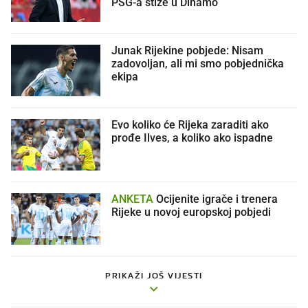
PSG-a stiže u Dinamo
Junak Rijekine pobjede: Nisam
zadovoljan, ali mi smo pobjednička
ekipa
Evo koliko će Rijeka zaraditi ako
prođe Ilves, a koliko ako ispadne
ANKETA
Ocijenite igrače i trenera
Rijeke u novoj europskoj pobjedi
PRIKAŽI JOŠ VIJESTI