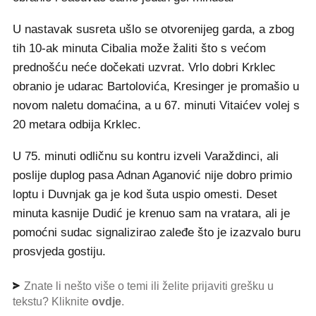
U nastavak susreta ušlo se otvorenijeg garda, a zbog
tih 10-ak minuta Cibalia može žaliti što s većom
prednošću neće dočekati uzvrat. Vrlo dobri Krklec
obranio je udarac Bartolovića, Kresinger je promašio u
novom naletu domaćina, a u 67. minuti Vitaićev volej s
20 metara odbija Krklec.
U 75. minuti odličnu su kontru izveli Varaždinci, ali
poslije duplog pasa Adnan Aganović nije dobro primio
loptu i Duvnjak ga je kod šuta uspio omesti. Deset
minuta kasnije Dudić je krenuo sam na vratara, ali je
pomoćni sudac signalizirao zaleđe što je izazvalo buru
prosvjeda gostiju.
Znate li nešto više o temi ili želite prijaviti grešku u
tekstu? Kliknite
ovdje
.