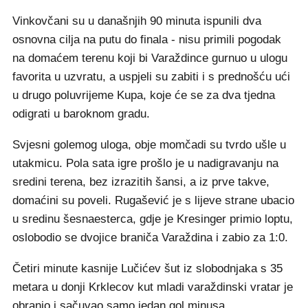
Vinkovčani su u današnjih 90 minuta ispunili dva
osnovna cilja na putu do finala - nisu primili pogodak
na domaćem terenu koji bi Varaždince gurnuo u ulogu
favorita u uzvratu, a uspjeli su zabiti i s prednošću ući
u drugo poluvrijeme Kupa, koje će se za dva tjedna
odigrati u baroknom gradu.
Svjesni golemog uloga, obje momčadi su tvrdo ušle u
utakmicu. Pola sata igre prošlo je u nadigravanju na
sredini terena, bez izrazitih šansi, a iz prve takve,
domaćini su poveli. Rugašević je s lijeve strane ubacio
u sredinu šesnaesterca, gdje je Kresinger primio loptu,
oslobodio se dvojice braniča Varaždina i zabio za 1:0.
Četiri minute kasnije Lučićev šut iz slobodnjaka s 35
metara u donji Krklecov kut mladi varaždinski vratar je
obranio i sačuvao samo jedan gol minusa.