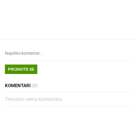
Što povezuje Lexus i
Mokri prsti, kruh i paštet
legendarnog Ponyja?
ritual koji nikad nismo p
PRIJAVITE SE
KOMENTARI
(0)
Trenutno nema komentara.
PROČITAJTE JOŠ