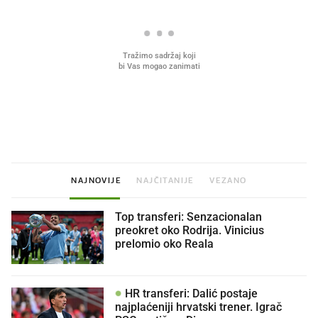
Što povezuje Lexus i
Mokri prsti, kruh i paštet
legendarnog Ponyja?
ritual koji nikad nismo p
NAJNOVIJE
NAJČITANIJE
VEZANO
Top transferi: Senzacionalan
preokret oko Rodrija. Vinicius
prelomio oko Reala
HR transferi: Dalić postaje
najplaćeniji hrvatski trener. Igrač