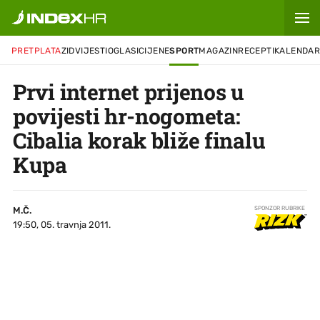
PRETPLATA
ZID
VIJESTI
OGLASI
CIJENE
SPORT
MAGAZIN
RECEPTI
KALENDA
Prvi internet prijenos u
povijesti hr-nogometa:
Cibalia korak bliže finalu
Kupa
M.Č.
SPONZOR RUBRIKE
19:50, 05. travnja 2011.