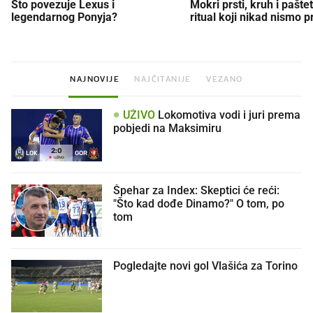
Što povezuje Lexus i
Mokri prsti, kruh i paštet
legendarnog Ponyja?
ritual koji nikad nismo p
NAJNOVIJE
NAJČITANIJE
VEZANO
UŽIVO
Lokomotiva vodi i juri prema
pobjedi na Maksimiru
2
:
0
LOK
GOR
UŽIVO
Špehar za Index: Skeptici će reći:
"Što kad dođe Dinamo?" O tom, po
tom
Pogledajte novi gol Vlašića za Torino