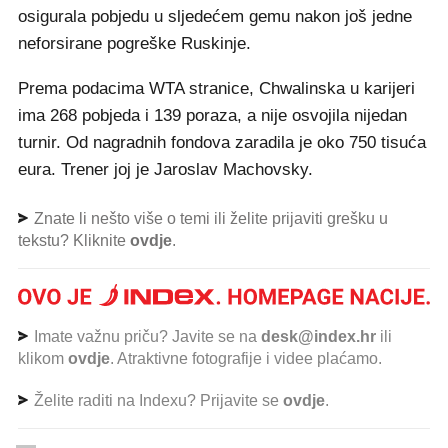
osigurala pobjedu u sljedećem gemu nakon još jedne
neforsirane pogreške Ruskinje.
Prema podacima WTA stranice, Chwalinska u karijeri
ima 268 pobjeda i 139 poraza, a nije osvojila nijedan
turnir. Od nagradnih fondova zaradila je oko 750 tisuća
eura. Trener joj je Jaroslav Machovsky.
Znate li nešto više o temi ili želite prijaviti grešku u
tekstu? Kliknite
ovdje
.
Imate važnu priču? Javite se na
desk@index.hr
ili
klikom
ovdje
. Atraktivne fotografije i videe plaćamo.
Želite raditi na Indexu? Prijavite se
ovdje
.