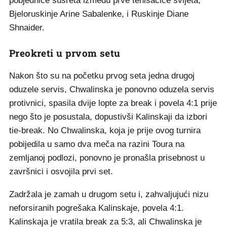
pobjednice susreta između prve tenisačice svijeta,
Bjeloruskinje Arine Sabalenke, i Ruskinje Diane
Shnaider.
Preokreti u prvom setu
Nakon što su na početku prvog seta jedna drugoj
oduzele servis, Chwalinska je ponovno oduzela servis
protivnici, spasila dvije lopte za break i povela 4:1 prije
nego što je posustala, dopustivši Kalinskaji da izbori
tie-break. No Chwalinska, koja je prije ovog turnira
pobijedila u samo dva meča na razini Toura na
zemljanoj podlozi, ponovno je pronašla prisebnost u
završnici i osvojila prvi set.
Zadržala je zamah u drugom setu i, zahvaljujući nizu
neforsiranih pogrešaka Kalinskaje, povela 4:1.
Kalinskaja je vratila break za 5:3, ali Chwalinska je