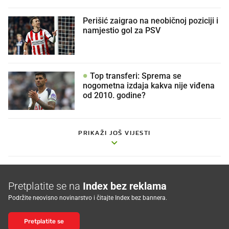
Perišić zaigrao na neobičnoj poziciji i
namjestio gol za PSV
Top transferi: Sprema se
nogometna izdaja kakva nije viđena
od 2010. godine?
PRIKAŽI JOŠ VIJESTI
Pretplatite se na
Index bez reklama
Podržite neovisno novinarstvo i čitajte Index bez bannera.
Pretplatite se