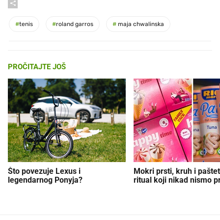
#
tenis
#
roland garros
#
maja chwalinska
PROČITAJTE JOŠ
Što povezuje Lexus i
Mokri prsti, kruh i paštet
legendarnog Ponyja?
ritual koji nikad nismo p