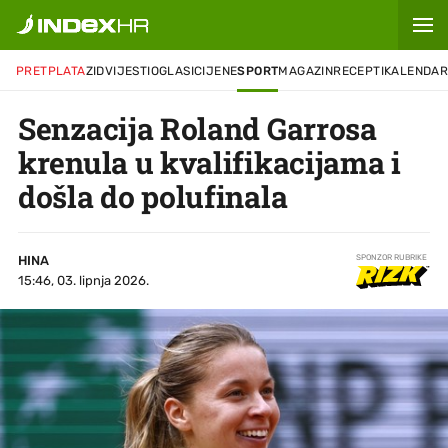
PRETPLATA
ZID
VIJESTI
OGLASI
CIJENE
SPORT
MAGAZIN
RECEPTI
KALENDA
Senzacija Roland Garrosa
krenula u kvalifikacijama i
došla do polufinala
HINA
SPONZOR RUBRIKE
15:46, 03. lipnja 2026.