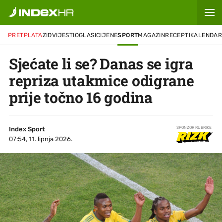
PRETPLATA
ZID
VIJESTI
OGLASI
CIJENE
SPORT
MAGAZIN
RECEPTI
KALENDA
Sjećate li se? Danas se igra
repriza utakmice odigrane
prije točno 16 godina
Index Sport
SPONZOR RUBRIKE
07:54, 11. lipnja 2026.