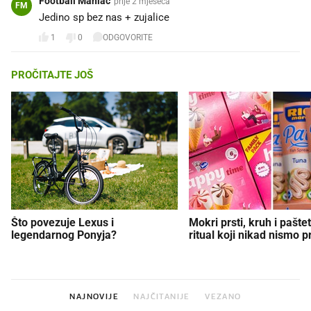
Football Maniac
prije 2 mjeseca
FM
Jedino sp bez nas + zujalice
1
0
ODGOVORITE
PROČITAJTE JOŠ
Što povezuje Lexus i
Mokri prsti, kruh i paštet
legendarnog Ponyja?
ritual koji nikad nismo p
NAJNOVIJE
NAJČITANIJE
VEZANO