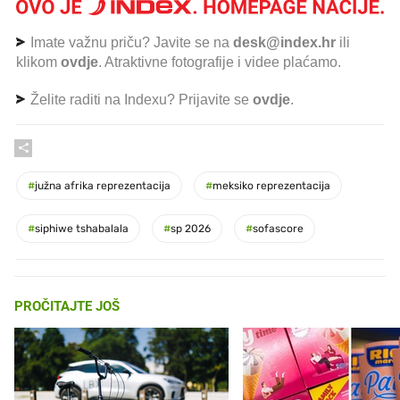
Imate važnu priču? Javite se na
desk@index.hr
ili
klikom
ovdje
. Atraktivne fotografije i videe plaćamo.
Želite raditi na Indexu? Prijavite se
ovdje
.
#
južna afrika reprezentacija
#
meksiko reprezentacija
#
siphiwe tshabalala
#
sp 2026
#
sofascore
PROČITAJTE JOŠ