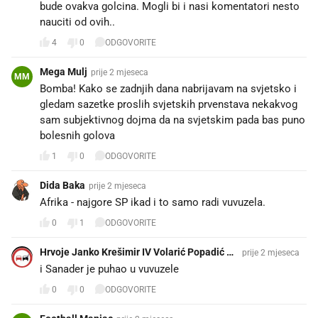
bude ovakva golcina. Mogli bi i nasi komentatori nesto
nauciti od ovih..
4
0
ODGOVORITE
Mega Mulj
prije 2 mjeseca
MM
Bomba! Kako se zadnjih dana nabrijavam na svjetsko i
gledam sazetke proslih svjetskih prvenstava nekakvog
sam subjektivnog dojma da na svjetskim pada bas puno
bolesnih golova
1
0
ODGOVORITE
Dida Baka
prije 2 mjeseca
Afrika - najgore SP ikad i to samo radi vuvuzela.
0
1
ODGOVORITE
Hrvoje Janko Krešimir IV Volarić Popadić Ku
prije 2 mjeseca
rčubić
i Sanader je puhao u vuvuzele
0
0
ODGOVORITE