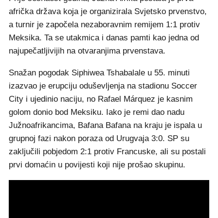
afrička država koja je organizirala Svjetsko prvenstvo,
a turnir je započela nezaboravnim remijem 1:1 protiv
Meksika. Ta se utakmica i danas pamti kao jedna od
najupečatljivijih na otvaranjima prvenstava.
Snažan pogodak Siphiwea Tshabalale u 55. minuti
izazvao je erupciju oduševljenja na stadionu Soccer
City i ujedinio naciju, no Rafael Márquez je kasnim
golom donio bod Meksiku. Iako je remi dao nadu
Južnoafrikancima, Bafana Bafana na kraju je ispala u
grupnoj fazi nakon poraza od Urugvaja 3:0. SP su
zaključili pobjedom 2:1 protiv Francuske, ali su postali
prvi domaćin u povijesti koji nije prošao skupinu.