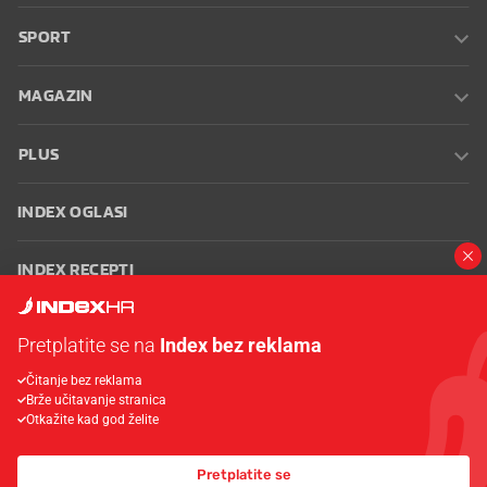
SPORT
MAGAZIN
PLUS
INDEX OGLASI
INDEX RECEPTI
INFO
Pretplatite se na
Index bez reklama
Čitanje bez reklama
Oglašavanje
Zaposli se na Indexu
Kontakt
Impressum
Uvjeti
Brže učitavanje stranica
korištenja
Postavke kolačića
Otkažite kad god želite
Pretplatite se