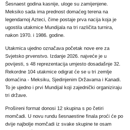
Šesnaest godina kasnije, uloge su zamijenjene.
Meksiko sada ima prednost domaćeg terena na
legendarnoj Azteci, čime postaje prva nacija koja je
ugostila utakmice Mundijala na tri različita turnira,
nakon 1970. i 1986. godine.
Utakmica ujedno označava početak nove ere za
Svjetsko prvenstvo. Izdanje 2026. najveće je u
povijesti, s 48 reprezentacija umjesto dosadašnje 32.
Rekordne 104 utakmice odigrat će se u tri zemlje
domaćina - Meksiku, Sjedinjenim Državama i Kanadi.
To je ujedno i prvi Mundijal koji zajednički organiziraju
tri države.
Prošireni format donosi 12 skupina s po četiri
momčadi. U novu rundu šesnaestine finala proći će po
dvije najbolje momčadi iz svake skupine te osam