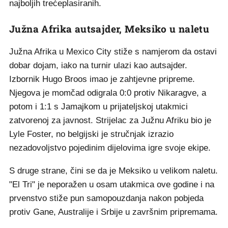
najboljih trećeplasiranih.
Južna Afrika autsajder, Meksiko u naletu
Južna Afrika u Mexico City stiže s namjerom da ostavi
dobar dojam, iako na turnir ulazi kao autsajder.
Izbornik Hugo Broos imao je zahtjevne pripreme.
Njegova je momčad odigrala 0:0 protiv Nikaragve, a
potom i 1:1 s Jamajkom u prijateljskoj utakmici
zatvorenoj za javnost. Strijelac za Južnu Afriku bio je
Lyle Foster, no belgijski je stručnjak izrazio
nezadovoljstvo pojedinim dijelovima igre svoje ekipe.
S druge strane, čini se da je Meksiko u velikom naletu.
"El Tri" je neporažen u osam utakmica ove godine i na
prvenstvo stiže pun samopouzdanja nakon pobjeda
protiv Gane, Australije i Srbije u završnim pripremama.