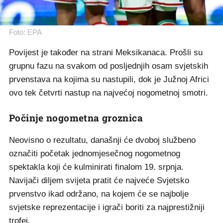
Foto: EPA
Povijest je također na strani Meksikanaca. Prošli su
grupnu fazu na svakom od posljednjih osam svjetskih
prvenstava na kojima su nastupili, dok je Južnoj Africi
ovo tek četvrti nastup na najvećoj nogometnoj smotri.
Počinje nogometna groznica
Neovisno o rezultatu, današnji će dvoboj službeno
označiti početak jednomjesečnog nogometnog
spektakla koji će kulminirati finalom 19. srpnja.
Navijači diljem svijeta pratit će najveće Svjetsko
prvenstvo ikad održano, na kojem će se najbolje
svjetske reprezentacije i igrači boriti za najprestižniji
trofej.