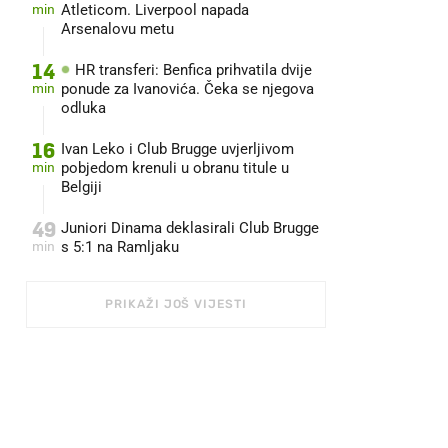
min
Atleticom. Liverpool napada
Arsenalovu metu
14
HR transferi: Benfica prihvatila dvije
min
ponude za Ivanovića. Čeka se njegova
odluka
16
Ivan Leko i Club Brugge uvjerljivom
min
pobjedom krenuli u obranu titule u
Belgiji
49
Juniori Dinama deklasirali Club Brugge
min
s 5:1 na Ramljaku
PRIKAŽI JOŠ VIJESTI