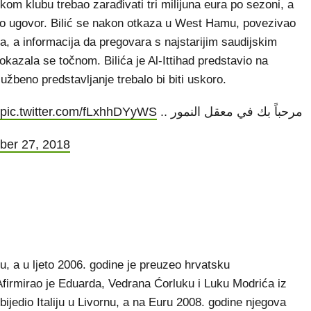
kom klubu trebao zarađivati tri milijuna eura po sezoni, a
sao ugovor. Bilić se nakon otkaza u West Hamu, povezivao
a, a informacija da pregovara s najstarijim saudijskim
okazala se točnom. Bilića je Al-Ittihad predstavio na
žbeno predstavljanje trebalo bi biti uskoro.
pic.twitter.com/fLxhhDYyWS
مرحباً بك في معقل النمور ..
ber 27, 2018
u, a u ljeto 2006. godine je preuzeo hrvatsku
 Afirmirao je Eduarda, Vedrana Ćorluku i Luku Modrića iz
bijedio Italiju u Livornu, a na Euru 2008. godine njegova