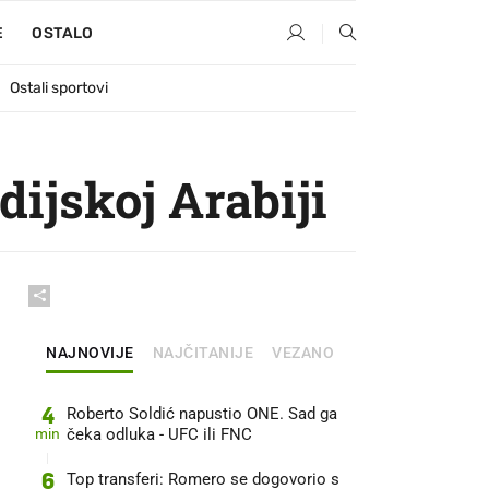
E
OSTALO
Ostali sportovi
dijskoj Arabiji
NAJNOVIJE
NAJČITANIJE
VEZANO
4
Roberto Soldić napustio ONE. Sad ga
min
čeka odluka - UFC ili FNC
6
Top transferi: Romero se dogovorio s