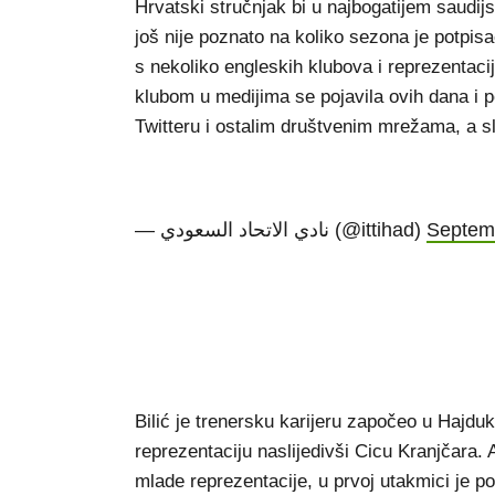
Hrvatski stručnjak bi u najbogatijem saudijs
još nije poznato na koliko sezona je potpi
s nekoliko engleskih klubova i reprezentacij
klubom u medijima se pojavila ovih dana i p
Twitteru i ostalim društvenim mrežama, a slu
— نادي الاتحاد السعودي (@ittihad)
Septem
Bilić je trenersku karijeru započeo u Hajduk
reprezentaciju naslijedivši Cicu Kranjčara.
mlade reprezentacije, u prvoj utakmici je po