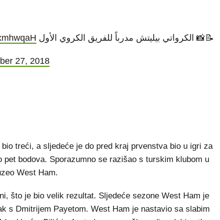
I8xmhwqaH
📝📸 الكرواتي بيليتش مدرباً للفريق الكروي الأول
ber 27, 2018
io treći, a sljedeće je do pred kraj prvenstva bio u igri za
mo pet bodova. Sporazumno se razišao s turskim klubom u
reuzeo West Ham.
ni, što je bio velik rezultat. Sljedeće sezone West Ham je
tanak s Dmitrijem Payetom. West Ham je nastavio sa slabim