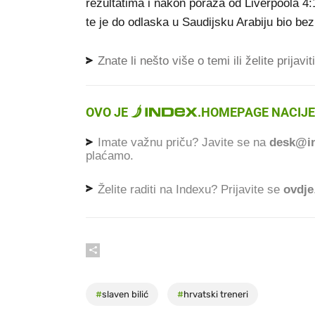
rezultatima i nakon poraza od Liverpoola 4:
te je do odlaska u Saudijsku Arabiju bio bez
Znate li nešto više o temi ili želite prijavi
OVO JE
.
HOMEPAGE NACIJE
Imate važnu priču? Javite se na
desk@in
plaćamo.
Želite raditi na Indexu? Prijavite se
ovdje
#
slaven bilić
#
hrvatski treneri