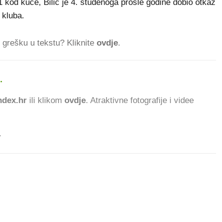
1 kod kuće, Bilić je 4. studenoga prošle godine dobio otkaz
 kluba.
ti grešku u tekstu? Kliknite
ovdje
.
.
966.630 ČITATELJ
dex.hr
ili klikom
ovdje
. Atraktivne fotografije i videe
.