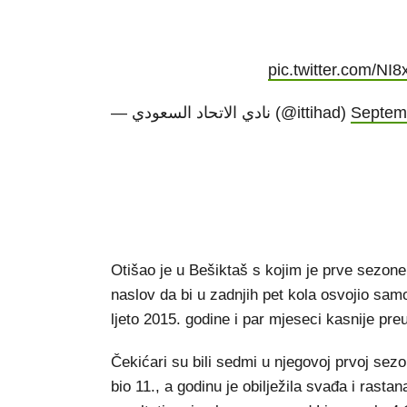
pic.twitter.com/N
— نادي الاتحاد السعودي (@ittihad)
Septem
Otišao je u Bešiktaš s kojim je prve sezone b
naslov da bi u zadnjih pet kola osvojio sa
ljeto 2015. godine i par mjeseci kasnije p
Čekićari su bili sedmi u njegovoj prvoj sezo
bio 11., a godinu je obilježila svađa i ras