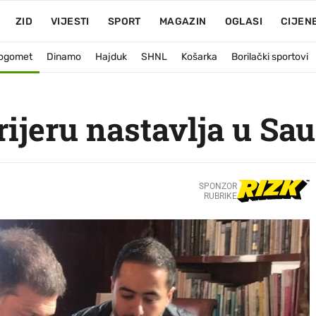
ZID
VIJESTI
SPORT
MAGAZIN
OGLASI
CIJEN
ogomet
Dinamo
Hajduk
SHNL
Košarka
Borilački sportovi
rijeru nastavlja u Sau
SPONZOR
RUBRIKE