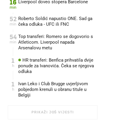
16
Liverpool doveo stopera Barcelone
min
52
Roberto Soldić napustio ONE. Sad ga
min
čeka odluka - UFC ili FNC
54
Top transferi: Romero se dogovorio s
min
Atleticom. Liverpool napada
Arsenalovu metu
1
HR transferi: Benfica prihvatila dvije
h
ponude za Ivanovića. Čeka se njegova
odluka
1
Ivan Leko i Club Brugge uvjerljivom
h
pobjedom krenuli u obranu titule u
Belgiji
PRIKAŽI JOŠ VIJESTI