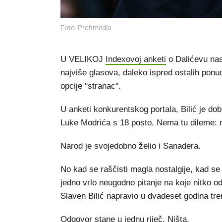
Foto: Profimedia
U VELIKOJ
Indexovoj anketi
o Dalićevu nasl
najviše glasova, daleko ispred ostalih ponuđ
opcije "stranac".
U anketi konkurentskog portala, Bilić je do
Luke Modrića s 18 posto. Nema tu dileme: na
Narod je svojedobno želio i Sanadera.
No kad se raščisti magla nostalgije, kad se s
jedno vrlo neugodno pitanje na koje nitko o
Slaven Bilić napravio u dvadeset godina tre
Odgovor stane u jednu riječ. Ništa.