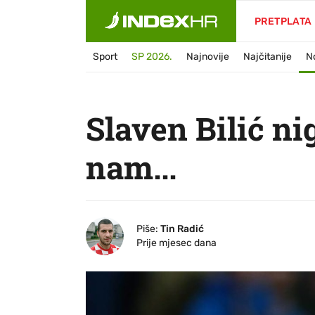
PRETPLATA
Sport
SP 2026.
Najnovije
Najčitanije
N
Slaven Bilić ni
nam...
Piše:
Tin Radić
Prije mjesec dana