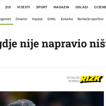
ZID
VIJESTI
SPORT
MAGAZIN
OGLASI
CIJEN
ogomet
Dinamo
Hajduk
SHNL
Košarka
Borilački sportovi
gdje nije napravio niš
SPONZOR
RUBRIKE