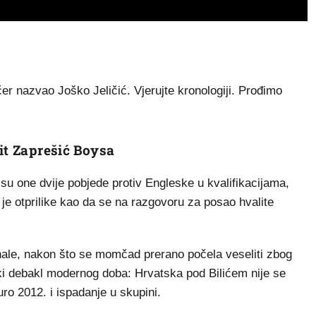
er nazvao Joško Jeličić. Vjerujte kronologiji. Prođimo
it Zaprešić Boysa
 su one dvije pobjede protiv Engleske u kvalifikacijama,
 je otprilike kao da se na razgovoru za posao hvalite
nale, nakon što se momčad prerano počela veseliti zbog
jski debakl modernog doba: Hrvatska pod Bilićem nije se
ro 2012. i ispadanje u skupini.