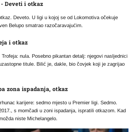
- Deveti i otkaz
otkaz. Deveto. U ligi u kojoj se od Lokomotiva očekuje
 Slaven Belupo smatrao razočaravajućim.
eja i otkaz
 Trofeja: nula. Posebno pikantan detalj: njegovi nasljednici
astopne titule. Bilić je, dakle, bio čovjek koji je zagrijao
pa zona ispadanja, otkaz
vrhunac karijere: sedmo mjesto u Premier ligi. Sedmo.
2017., s momčadi u zoni ispadanja, ispratili otkazom. Kad
možda niste Michelangelo.