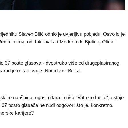
jedniku Slaven Bilić odnio je uvjerljivu pobjedu. Osvojio je
enih imena, od Jakirovića i Modrića do Bjelice, Olića i
bio 37 posto glasova - dvostruko više od drugoplasiranog
rod je rekao svoje. Narod želi Bilića.
kine naušnica, ugasi gitara i utiša "Vatreno ludilo", ostaje
d 37 posto glasača ne nudi odgovor: što je, konkretno,
nerske karijere?