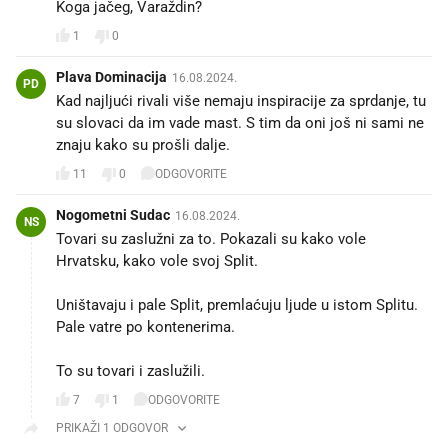
Koga jačeg, Varaždin?
1
0
Plava Dominacija
16.08.2024.
PD
Kad najljući rivali više nemaju inspiracije za sprdanje, tu
su slovaci da im vade mast. S tim da oni još ni sami ne
znaju kako su prošli dalje.
11
0
ODGOVORITE
Nogometni Sudac
16.08.2024.
NS
Tovari su zaslužni za to. Pokazali su kako vole
Hrvatsku, kako vole svoj Split.
Uništavaju i pale Split, premlaćuju ljude u istom Splitu.
Pale vatre po kontenerima.
To su tovari i zaslužili.
7
1
ODGOVORITE
PRIKAŽI 1 ODGOVOR