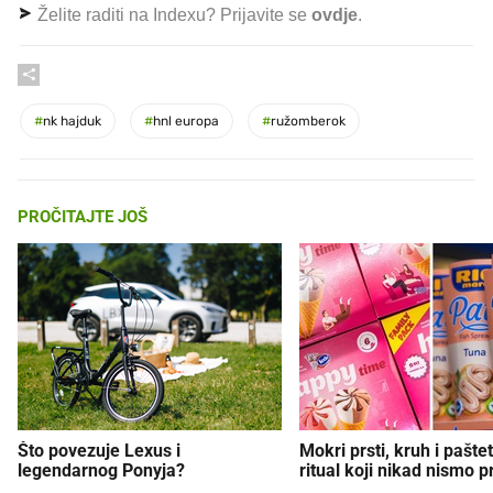
Želite raditi na Indexu? Prijavite se
ovdje
.
#
nk hajduk
#
hnl europa
#
ružomberok
PROČITAJTE JOŠ
Što povezuje Lexus i
Mokri prsti, kruh i paštet
legendarnog Ponyja?
ritual koji nikad nismo p