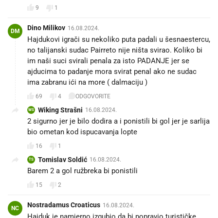
9
1
Dino Milikov
16.08.2024.
DM
Hajdukovi igrači su nekoliko puta padali u šesnaestercu,
no talijanski sudac Pairreto nije ništa svirao. Koliko bi
im naši suci svirali penala za isto PADANJE jer se
ajducima to padanje mora svirat penal ako ne sudac
ima zabranu ići na more ( dalmaciju )
69
4
ODGOVORITE
Wiking Strašni
16.08.2024.
WS
2 sigurno jer je bilo dodira a i ponistili bi gol jer je sarlija
bio ometan kod ispucavanja lopte 😁
16
1
Tomislav Soldić
16.08.2024.
TS
Barem 2 a gol ružbreka bi ponistili
15
2
Nostradamus Croaticus
16.08.2024.
NC
Hajduk je namjerno izgubio da bi popravio turističke