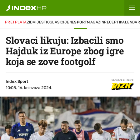
PRETPLATA
ZID
VIJESTI
OGLASI
CIJENE
SPORT
MAGAZIN
RECEPTI
KALENDA
Slovaci likuju: Izbacili smo
Hajduk iz Europe zbog igre
koja se zove footgolf
Index Sport
SPONZOR RUBRIKE
10:08, 16. kolovoza 2024.