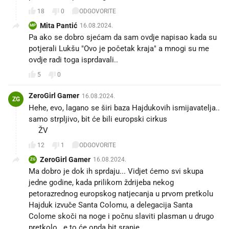
18
0
ODGOVORITE
Mita Pantić
16.08.2024.
MP
Pa ako se dobro sjećam da sam ovdje napisao kada su
potjerali Lukšu "Ovo je početak kraja" a mnogi su me
ovdje radi toga isprdavali..
5
0
ZeroGirl Gamer
16.08.2024.
ZG
Hehe, evo, lagano se širi baza Hajdukovih ismijavatelja..
samo strpljivo, bit će bili europski cirkus 🤣🤣🤣
🤡ŽV
12
1
ODGOVORITE
ZeroGirl Gamer
16.08.2024.
ZG
Ma dobro je dok ih sprdaju... Vidjet ćemo svi skupa
jedne godine, kada prilikom ždrijeba nekog
petorazrednog europskog natjecanja u prvom pretkolu
Hajduk izvuče Santa Colomu, a delegacija Santa
Colome skoči na noge i počnu slaviti plasman u drugo
pretkolo...e to će onda bit sranje