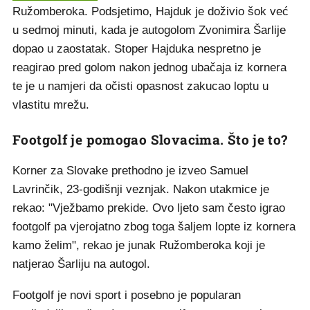
Ružomberoka. Podsjetimo, Hajduk je doživio šok već
u sedmoj minuti, kada je autogolom Zvonimira Šarlije
dopao u zaostatak. Stoper Hajduka nespretno je
reagirao pred golom nakon jednog ubačaja iz kornera
te je u namjeri da očisti opasnost zakucao loptu u
vlastitu mrežu.
Footgolf je pomogao Slovacima. Što je to?
Korner za Slovake prethodno je izveo Samuel
Lavrinčik, 23-godišnji veznjak. Nakon utakmice je
rekao: "Vježbamo prekide. Ovo ljeto sam često igrao
footgolf pa vjerojatno zbog toga šaljem lopte iz kornera
kamo želim", rekao je junak Ružomberoka koji je
natjerao Šarliju na autogol.
Footgolf je novi sport i posebno je popularan