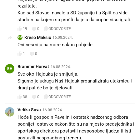
rezultate.
Kad sad Slovaci navale u SD županiju i u Split da vide
stadion na kojem su prošli dalje a da uopće nisu igrali.
19
0
ODGOVORITE
Kreso Maksic
16.08.2024.
KM
Oni nesmiju na more nakon pobjede.
1
0
Branimir Horvat
16.08.2024.
BH
Sve oko Hajduka je smijurija.
Sigurno je udruga Naš Hajduk proanalizirala utakmicu i
drugi put će bolje djelovati.
38
0
ODGOVORITE
Velika Sova
16.08.2024.
Hoće li gospodin Pavelin i ostatak nadzornog odbora
podnijeti ostavke nakon što su na mjesto predsjednika i
sportskog direktora postavili nesposobne ljude,a ti isti
postavili nesposobnog trenera.