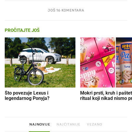
JOŠ 16 KOMENTARA
PROČITAJTE JOŠ
Što povezuje Lexus i
Mokri prsti, kruh i paštet
legendarnog Ponyja?
ritual koji nikad nismo p
NAJNOVIJE
NAJČITANIJE
VEZANO