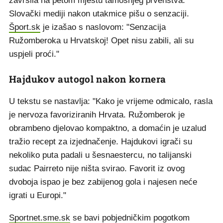
završila na petom mjestu tamošnjeg prvenstva.
Slovački mediji nakon utakmice pišu o senzaciji.
Šport.sk
je izašao s naslovom: "Senzacija
Ružomberoka u Hrvatskoj! Opet nisu zabili, ali su
uspjeli proći."
Hajdukov autogol nakon kornera
U tekstu se nastavlja: "Kako je vrijeme odmicalo, rasla
je nervoza favoriziranih Hrvata. Ružomberok je
obrambeno djelovao kompaktno, a domaćin je uzalud
tražio recept za izjednačenje. Hajdukovi igrači su
nekoliko puta padali u šesnaestercu, no talijanski
sudac Pairreto nije ništa svirao. Favorit iz ovog
dvoboja ispao je bez zabijenog gola i najesen neće
igrati u Europi."
Sportnet.sme.sk
se bavi pobjedničkim pogotkom