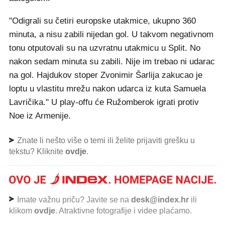
"Odigrali su četiri europske utakmice, ukupno 360
minuta, a nisu zabili nijedan gol. U takvom negativnom
tonu otputovali su na uzvratnu utakmicu u Split. No
nakon sedam minuta su zabili. Nije im trebao ni udarac
na gol. Hajdukov stoper Zvonimir Šarlija zakucao je
loptu u vlastitu mrežu nakon udarca iz kuta Samuela
Lavričika." U play-offu će Ružomberok igrati protiv
Noe iz Armenije.
Znate li nešto više o temi ili želite prijaviti grešku u
tekstu? Kliknite
ovdje
.
Imate važnu priču? Javite se na
desk@index.hr
ili
klikom
ovdje
. Atraktivne fotografije i videe plaćamo.