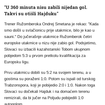
"U 360 minuta nisu zabili nijedan gol.
Takvi su otišli Hajduku"
Trener Ružomberoka Ondrej Smetana je rekao: "Kada
smo došli u svlačionicu prije utakmice, bilo je kao u
sauni." Do jučerašnje utakmice Ružomberok četiri
europske utakmice u nizu nije zabio gol. Podsjetimo,
Slovaci su izbacili kazahstanski Tobom ukupnom
pobjedom 5:3 u prvom pretkolu kvalifikacija za
Europsku ligu.
Prvu utakmicu dobili su 5:2 na svojem terenu, a u
gostima su poraženi 1:0. Potom su ispali od turskog
Trabzonspora, koji je pobijedio 2:0 i 1:0. Nakon toga
Slovaci su dočekali Hajduk i na domaćem terenu
remizirali, da bi jučer na Poljudu pobijedili 1:0
autogolom.