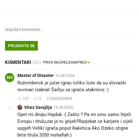
PRIJAVITE SE
KOMENTARI
(42)
Master of Disaster
16.08.2024.
MO
Ružomberok je jučer igrao toliko loše da su slovački
novinari izabrali Šarliju za igrača utakmice :)
127
2
ODGOVORITE
Vitez Sarajlija
16.08.2024.
Opet mi diraju Hajduk :( Zašto ? Pa mi smo samo htjeli
Evropu i titulu,zar je to grijeh?Razjebat ce karijere i cijeli
uspjeh Veliki igrača poput Raketica.Ako Dzeko stigne
biće titula 2050 inshallah:)