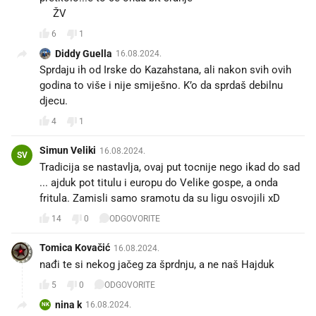
🤡ŽV
6
1
Diddy Guella
16.08.2024.
Sprdaju ih od Irske do Kazahstana, ali nakon svih ovih
godina to više i nije smiješno. K’o da sprdaš debilnu
djecu.
4
1
Simun Veliki
16.08.2024.
SV
Tradicija se nastavlja, ovaj put tocnije nego ikad do sad
... ajduk pot titulu i europu do Velike gospe, a onda
fritula. Zamisli samo sramotu da su ligu osvojili xD
14
0
ODGOVORITE
Tomica Kovačić
16.08.2024.
nađi te si nekog jačeg za šprdnju, a ne naš Hajduk
5
0
ODGOVORITE
nina k
16.08.2024.
NK