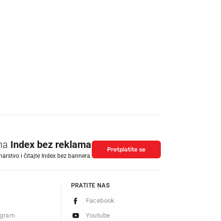
 na
Index bez reklama
Pretplatite se
arstvo i čitajte Index bez bannera.
PRATITE NAS
Facebook
ogram
Youtube