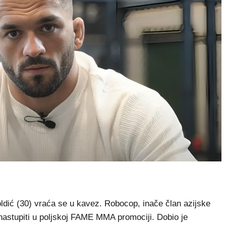
ić (30) vraća se u kavez. Robocop, inače član azijske
astupiti u poljskoj FAME MMA promociji. Dobio je