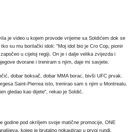
ila je video u kojem provode vrijeme sa Soldićem dok se
o su mu borilački idoli: "Moj idol bio je Cro Cop, pionir
započeo u cijeloj regiji. On je i dalje velika zvijezda i
gove dvorane i treniram s njim, daje mi savjete.
iočić, dobar boksač, dobar MMA borac, bivši UFC prvak.
esa Saint-Pierrea isto, trenirao sam s njim u Montrealu.
m gledao kao dijete", rekao je Soldić.
i
ove godine pod okriljem svoje matične promocije, ONE
alijeva, kojeg je brutalno nokautirao u prvoj rundi.