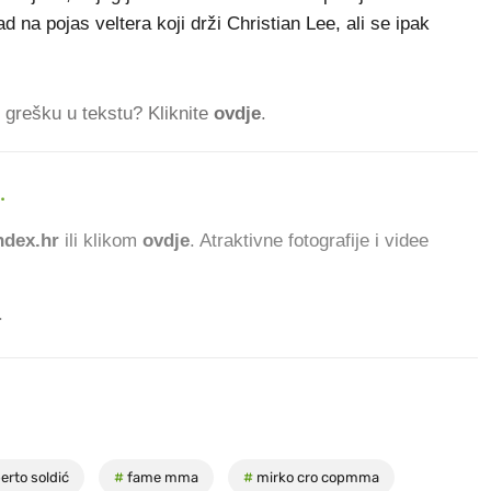
d na pojas veltera koji drži Christian Lee, ali se ipak
ti grešku u tekstu? Kliknite
ovdje
.
.
dex.hr
ili klikom
ovdje
. Atraktivne fotografije i videe
.
erto soldić
#
fame mma
#
mirko cro copmma