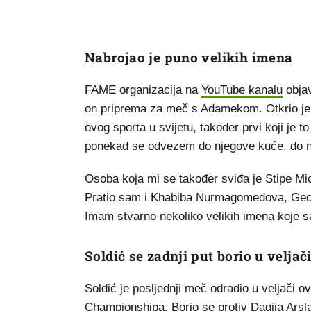
Nabrojao je puno velikih imena
FAME organizacija na
YouTube kanalu
objav
on priprema za meč s Adamekom. Otkrio je tk
ovog sporta u svijetu, također prvi koji je to 
ponekad se odvezem do njegove kuće, do nje
Osoba koja mi se također sviđa je Stipe M
Pratio sam i Khabiba Nurmagomedova, Georg
Imam stvarno nekoliko velikih imena koje sa
Soldić se zadnji put borio u veljač
Soldić je posljednji meč odradio u veljači 
Championshipa. Borio se protiv Dagija Arslan