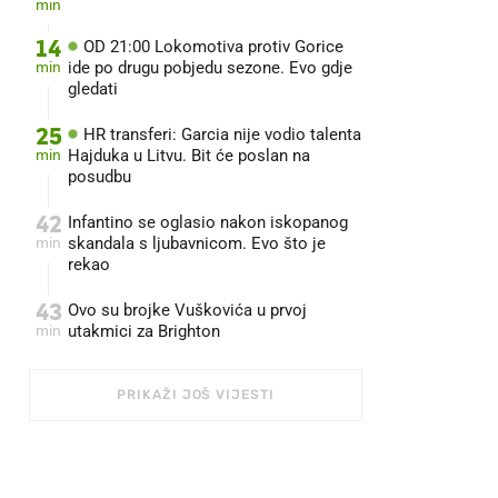
min
14
OD 21:00 Lokomotiva protiv Gorice
min
ide po drugu pobjedu sezone. Evo gdje
gledati
25
HR transferi: Garcia nije vodio talenta
min
Hajduka u Litvu. Bit će poslan na
posudbu
42
Infantino se oglasio nakon iskopanog
min
skandala s ljubavnicom. Evo što je
rekao
43
Ovo su brojke Vuškovića u prvoj
min
utakmici za Brighton
PRIKAŽI JOŠ VIJESTI