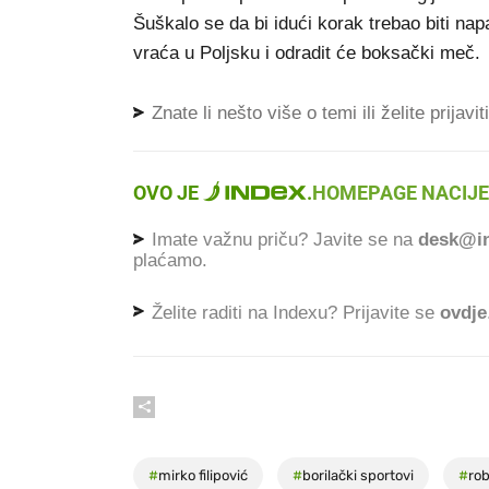
Šuškalo se da bi idući korak trebao biti napa
vraća u Poljsku i odradit će boksački meč.
Znate li nešto više o temi ili želite prijavi
OVO JE
.
HOMEPAGE NACIJE
Imate važnu priču? Javite se na
desk@in
plaćamo.
Želite raditi na Indexu? Prijavite se
ovdje
#
mirko filipović
#
borilački sportovi
#
rob