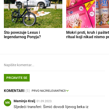
Što povezuje Lexus i
Mokri prsti, kruh i paštet
legendarnog Ponyja?
ritual koji nikad nismo p
PRIJAVITE SE
KOMENTARI
(5)
Maminjo Kralj
01.09.2023.
MK
Sljedeći transferi: Šimić dovodi lijevog beka iz