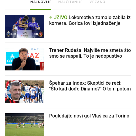
NAJNOVIJE
NAJČITANIJE
VEZANO
UŽIVO
Lokomotiva zamalo zabila iz
kornera. Gorica lovi izjednačenje
2
:
1
LOK
GOR
UŽIVO
Trener Rudeša: Najviše me smeta što
smo se raspali. To je nedopustivo
Špehar za Index: Skeptici će reći:
"Što kad dođe Dinamo?" O tom potom
Pogledajte novi gol Vlašića za Torino