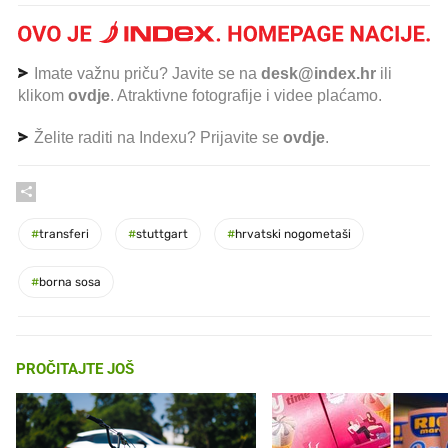
Imate važnu priču? Javite se na
desk@index.hr
ili
klikom
ovdje
. Atraktivne fotografije i videe plaćamo.
Želite raditi na Indexu? Prijavite se
ovdje
.
#
transferi
#
stuttgart
#
hrvatski nogometaši
#
borna sosa
PROČITAJTE JOŠ