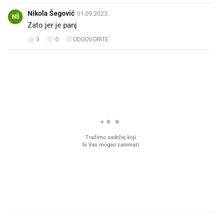
Nikola Šegović
01.09.2023.
NŠ
Zato jer je panj
3
0
ODGOVORITE
PROČITAJTE JOŠ
Što povezuje Lexus i
Mokri prsti, kruh i paštet
legendarnog Ponyja?
ritual koji nikad nismo p