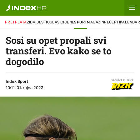
PRETPLATA
ZID
VIJESTI
OGLASI
CIJENE
SPORT
MAGAZIN
RECEPTI
KALENDA
Sosi su opet propali svi
transferi. Evo kako se to
dogodilo
Index Sport
SPONZOR RUBRIKE
10:11, 01. rujna 2023.