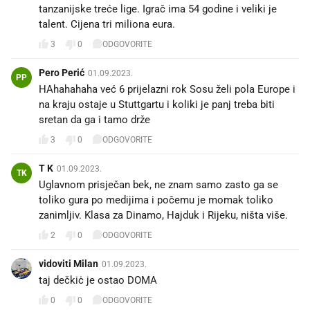
tanzanijske treće lige. Igrač ima 54 godine i veliki je
talent. Cijena tri miliona eura.
3
0
ODGOVORITE
Pero Perić
01.09.2023.
PP
HAhahahaha već 6 prijelazni rok Sosu želi pola Europe i
na kraju ostaje u Stuttgartu i koliki je panj treba biti
sretan da ga i tamo drže
3
0
ODGOVORITE
T K
01.09.2023.
TK
Uglavnom prisječan bek, ne znam samo zasto ga se
toliko gura po medijima i počemu je momak toliko
zanimljiv. Klasa za Dinamo, Hajduk i Rijeku, ništa više.
2
0
ODGOVORITE
vidoviti Milan
01.09.2023.
taj dečkiċ je ostao DOMA
0
0
ODGOVORITE