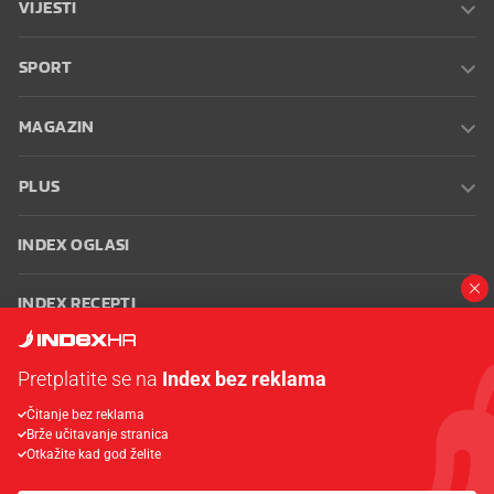
VIJESTI
SPORT
MAGAZIN
PLUS
INDEX OGLASI
INDEX RECEPTI
INFO
Pretplatite se na
Index bez reklama
Čitanje bez reklama
Oglašavanje
Zaposli se na Indexu
Kontakt
Impressum
Uvjeti
Brže učitavanje stranica
korištenja
Postavke kolačića
Otkažite kad god želite