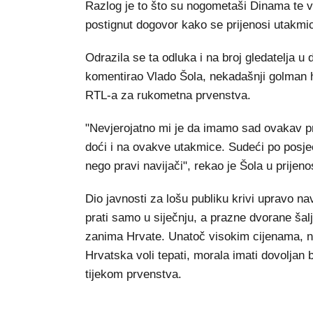
Razlog je to što su nogometaši Dinama te ve
postignut dogovor kako se prijenosi utakmic
Odrazila se ta odluka i na broj gledatelja u 
komentirao Vlado Šola, nekadašnji golman 
RTL-a za rukometna prvenstva.
"Nevjerojatno mi je da imamo sad ovakav pr
doći i na ovakve utakmice. Sudeći po posje
nego pravi navijači", rekao je Šola u prije
Dio javnosti za lošu publiku krivi upravo n
prati samo u siječnju, a prazne dvorane šal
zanima Hrvate. Unatoč visokim cijenama, ne
Hrvatska voli tepati, morala imati dovoljan 
tijekom prvenstva.