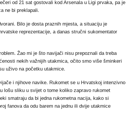
čeri od 21 sat gostovali kod Arsenala u Ligi prvaka, pa je
a ne bi preklapali.
dvorani. Bilo je dosta praznih mjesta, a situaciju je
hrvatske reprezentacije, a danas stručni sukomentator
oblem. Žao mi je što navijači nisu prepoznali da treba
ćenosti nekih važnijih utakmica, očito smo više šminkeri
nosu uživo na početku utakmice.
avijače i njihove navike. Rukomet se u Hrvatskoj intenzivno
ju lošu sliku u svijet o tome koliko zapravo rukomet
ki smatraju da bi jedna rukometna nacija, kako si
broj fanova da odu barem na jednu ili dvije utakmice