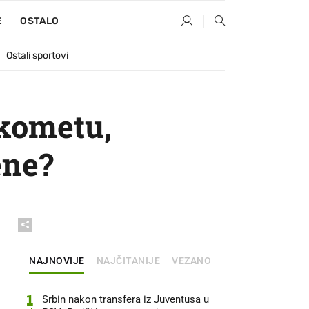
E
OSTALO
Ostali sportovi
ukometu,
ene?
NAJNOVIJE
NAJČITANIJE
VEZANO
1
Srbin nakon transfera iz Juventusa u