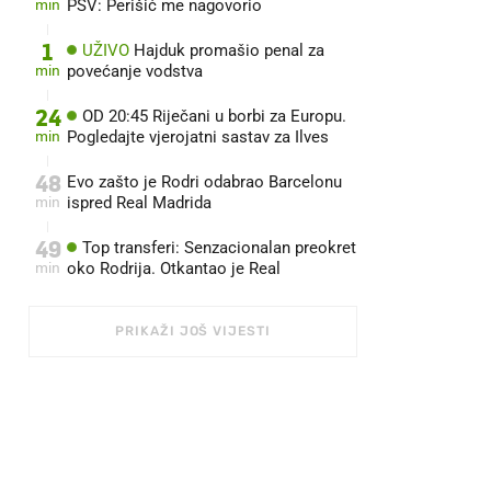
min
PSV: Perišić me nagovorio
1
UŽIVO
Hajduk promašio penal za
min
povećanje vodstva
24
OD 20:45 Riječani u borbi za Europu.
min
Pogledajte vjerojatni sastav za Ilves
48
Evo zašto je Rodri odabrao Barcelonu
min
ispred Real Madrida
49
Top transferi: Senzacionalan preokret
min
oko Rodrija. Otkantao je Real
PRIKAŽI JOŠ VIJESTI