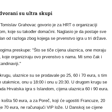
 dvorani su ultra skupi
omislav Grahovac govorio je za HRT o organizaciji
kom, koje su također domaćini. Naglasio je da postaje sve
jedan od razloga zbog kojega se prvenstvo igra u tri države.
ogima preskupe: "Što se tiče cijena ulaznica, one moraju
oj, koje organiziraju ovo prvenstvo s nama. Mi smo čak i
andinaviji."
krugu, ulaznice su se prodavale po 25, 60 i 70 eura, s tim
je utakmice, onu u 18:00 i onu u 20:30. U drugom krugu se
ada Hrvatska igra s Islandom, cijena ulaznica 60 i 90 eura.
 košta 50 eura, a za Poreč, koji će ugostiti Francuze, 20
je 70 eura, ne računajući VIP lože. U Danskoj se cijene