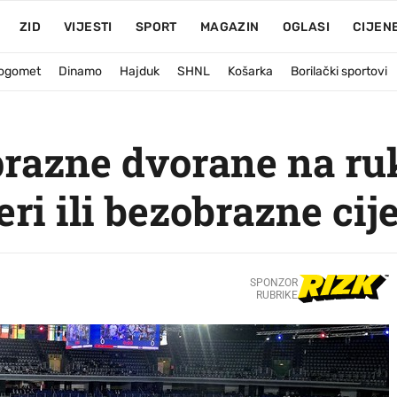
ZID
VIJESTI
SPORT
MAGAZIN
OGLASI
CIJEN
ogomet
Dinamo
Hajduk
SHNL
Košarka
Borilački sportovi
 prazne dvorane na r
ri ili bezobrazne cij
SPONZOR
RUBRIKE