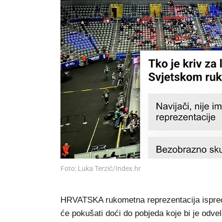
Foto: Luka Terzić/Index.hr
HRVATSKA rukometna reprezentacija ispred s
će pokušati doći do pobjeda koje bi je odv