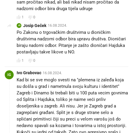
sam pročitao nikad, ali baš nikad nisam pročitao da
nadzorni odbor bira druga tijela udruge
1
0
Josip Geček
16.08.2024.
JG
Po Zakonu o trgovačkim društvima u dioničkim
društvima nadzorni odbor bira upravu društva. Dioničari
biraju nadorni odbor. Pitanje je zašto dioničari Hajduka
postavljaju takve likove u NO.
1
0
Ivo Grabovac
16.08.2024.
IG
Kad bi se sve moglo svesti na "plemena iz zaleđa koja
su došla u grad i nametnula svoju kulturu i identitet"
Zagreb i Dinamo bi trebali biti u 100 puta vecim govnima
od Splita i Hajduka, toliko je naime veći priliv
doseljenika u zagreb. Ali nisu. Jer je Zagreb grad a
zagrepčani građani. Split je s druge strane selo a
splićani primitivci čiji su preci u velom varošu još do
nedavno spavali sa kozama i tovarima u istoj prostoriji.
Kukoči su jedni od takvih. Zato ovo agresivno sralo i