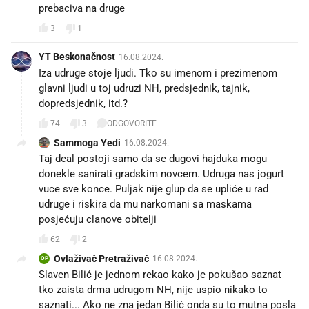
prebaciva na druge
3
1
YT Beskonačnost
16.08.2024.
Iza udruge stoje ljudi. Tko su imenom i prezimenom
glavni ljudi u toj udruzi NH, predsjednik, tajnik,
dopredsjednik, itd.?
74
3
ODGOVORITE
Sammoga Yedi
16.08.2024.
Taj deal postoji samo da se dugovi hajduka mogu
donekle sanirati gradskim novcem. Udruga nas jogurt
vuce sve konce. Puljak nije glup da se upliće u rad
udruge i riskira da mu narkomani sa maskama
posjećuju clanove obitelji
62
2
Ovlaživač Pretraživač
16.08.2024.
OP
Slaven Bilić je jednom rekao kako je pokušao saznat
tko zaista drma udrugom NH, nije uspio nikako to
saznati... Ako ne zna jedan Bilić onda su to mutna posla