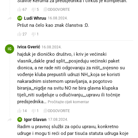
Stavite Keruma za predsjednika i cirkus je kompletan.
67
5
ODGOVORITE
Ludi Whruu
16.08.2024.
LW
Pršut na čelo kao znak članstva :D.
27
1
Ivica Gverić
16.08.2024.
IG
hajduk je dioničko društvo, i kriv je većinski
vlasnik,,dakle grad split,,,,posjeduju većinski paket
dionica, a ne rade niti odgovaraju za ništ,,,svjesno su
vođenje kluba prepustili udruzi NH,,,koja se koristi
nakaradnim sistemom upravljanja, a pogotovo
biranja,,,nigdje na svitu NO ne bira glavna klupska
tijeli,,niti sudjeluje u odlučivanju,,,,upravu ili točnije
predsjednika…
Pročitajte cijeli komentar
14
1
ODGOVORITE
Igor Glavan
17.08.2024.
IG
Radim u pravnoj službi za opću upravu, konkretno
udruge i mogu ti reći od par tisuća statuta udruga koje