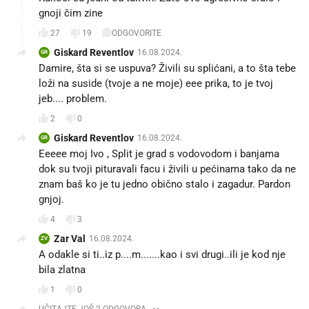
gnoji čim zine
27
19
ODGOVORITE
Giskard Reventlov
16.08.2024.
GR
Damire, šta si se uspuva? Živili su splićani, a to šta tebe
loži na suside (tvoje a ne moje) eee prika, to je tvoj
jeb.... problem.
2
0
Giskard Reventlov
16.08.2024.
GR
Eeeee moj Ivo , Split je grad s vodovodom i banjama
dok su tvoji pituravali facu i živili u pećinama tako da ne
znam baš ko je tu jedno obično stalo i zagadur. Pardon
gnjoj.
4
3
Zar Val
16.08.2024.
ZV
A odakle si ti..iz p....m.......kao i svi drugi..ili je kod nje
bila zlatna
1
0
UČITAJTE JOŠ 2 ODGOVORA