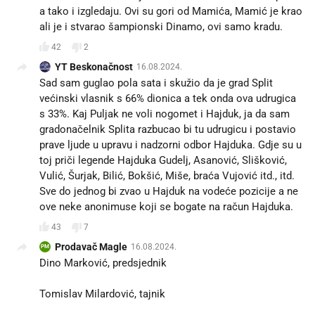
a tako i izgledaju. Ovi su gori od Mamića, Mamić je krao
ali je i stvarao šampionski Dinamo, ovi samo kradu.
42
2
YT Beskonačnost
16.08.2024.
Sad sam guglao pola sata i skužio da je grad Split
većinski vlasnik s 66% dionica a tek onda ova udrugica
s 33%. Kaj Puljak ne voli nogomet i Hajduk, ja da sam
gradonačelnik Splita razbucao bi tu udrugicu i postavio
prave ljude u upravu i nadzorni odbor Hajduka. Gdje su u
toj priči legende Hajduka Gudelj, Asanović, Slišković,
Vulić, Šurjak, Bilić, Bokšić, Miše, braća Vujović itd., itd.
Sve do jednog bi zvao u Hajduk na vodeće pozicije a ne
ove neke anonimuse koji se bogate na račun Hajduka.
43
7
Prodavač Magle
16.08.2024.
PM
Dino Marković, predsjednik
Tomislav Milardović, tajnik