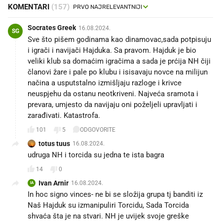
KOMENTARI
(157)
Socrates Greek
16.08.2024.
SG
Sve što pišem godinama kao dinamovac,sada potpisuju
i igrači i navijači Hajduka. Sa pravom. Hajduk je bio
veliki klub sa domaćim igračima a sada je prćija NH čiji
članovi žare i pale po klubu i isisavaju novce na milijun
načina a usputstalno izmišljaju razloge i krivce
neuspjehu da ostanu neotkriveni. Najveća sramota i
prevara, umjesto da navijaju oni poželjeli upravljati i
zarađivati. Katastrofa.
101
5
ODGOVORITE
totus tuus
16.08.2024.
udruga NH i torcida su jedna te ista bagra
14
0
Ivan Arnir
16.08.2024.
IA
In hoc signo vinces- ne bi se složija grupa tj banditi iz
Naš Hajduk su izmanipuliri Torcidu, Sada Torcida
shvaća šta je na stvari. NH je uvijek svoje greške