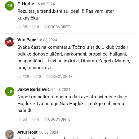
E. Horhe
16.08.2024.
EH
Rezultat je trend ,bitni su ideali !! Pas vam .ater
kukavičku
35
0
ODGOVORITE
Vito Paće
16.08.2024.
Svaka čast na komentaru. Točno u sridu... klub vode i
odluke donose uličari, narkomani, propalice, huligani,
besposličari... i svi su im krivi, Dinamo Zagreb, Mamic,
srbi, masoni, svi...
129
8
ODGOVORITE
Jakov Berislavic
16.08.2024.
JB
Napokon netko s mudima da kaze sto svi misle da je
Hajduk zrtva udruge Nas Hajduk...i dok je njih nema
naprid!
53
4
ODGOVORITE
Artur Host
16.08.2024.