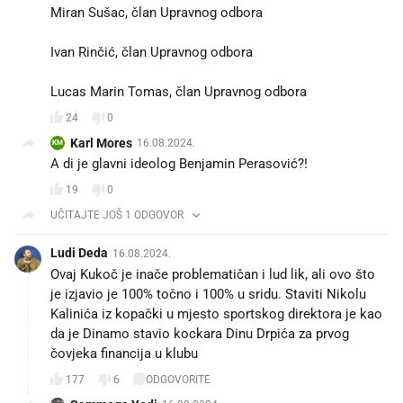
Miran Sušac, član Upravnog odbora
Ivan Rinčić, član Upravnog odbora
Lucas Marin Tomas, član Upravnog odbora
24
0
Karl Mores
16.08.2024.
KM
A di je glavni ideolog Benjamin Perasović?!
19
0
UČITAJTE JOŠ 1 ODGOVOR
Ludi Deda
16.08.2024.
Ovaj Kukoč je inače problematičan i lud lik, ali ovo što
je izjavio je 100% točno i 100% u sridu. Staviti Nikolu
Kalinića iz kopački u mjesto sportskog direktora je kao
da je Dinamo stavio kockara Dinu Drpića za prvog
čovjeka financija u klubu
177
6
ODGOVORITE