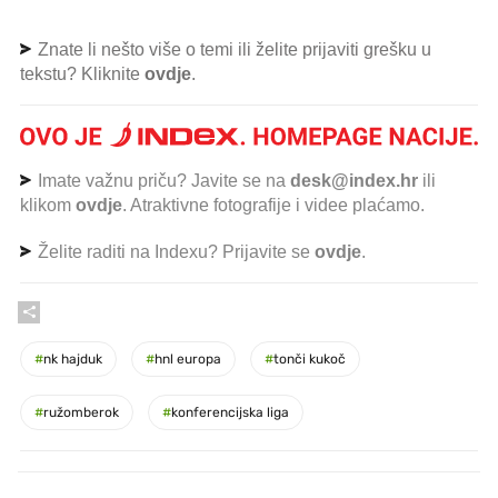
Znate li nešto više o temi ili želite prijaviti grešku u
tekstu? Kliknite
ovdje
.
Imate važnu priču? Javite se na
desk@index.hr
ili
klikom
ovdje
. Atraktivne fotografije i videe plaćamo.
Želite raditi na Indexu? Prijavite se
ovdje
.
#
nk hajduk
#
hnl europa
#
tonči kukoč
#
ružomberok
#
konferencijska liga