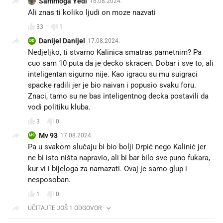
Sammoga Yedi
16.08.2024.
Ali znas ti koliko ljudi on moze nazvati
33
1
Danijel Danijel
17.08.2024.
DD
Nedjeljko, ti stvarno Kalinica smatras pametnim? Pa
cuo sam 10 puta da je decko skracen. Dobar i sve to, ali
inteligentan sigurno nije. Kao igracu su mu suigraci
spacke radili jer je bio naivan i popusio svaku foru.
Znaci, tamo su ne bas inteligentnog decka postavili da
vodi politiku kluba.
3
0
Mv 93
17.08.2024.
M9
Pa u svakom slučaju bi bio bolji Drpić nego Kalinić jer
ne bi isto ništa napravio, ali bi bar bilo sve puno fukara,
kur vi i bijeloga za namazati. Ovaj je samo glup i
nesposoban.
1
0
UČITAJTE JOŠ 1 ODGOVOR