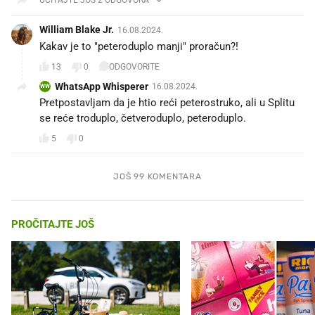
William Blake Jr.
16.08.2024.
Kakav je to "peteroduplo manji" proračun?!
13
0
ODGOVORITE
WhatsApp Whisperer
16.08.2024.
WW
Pretpostavljam da je htio reći peterostruko, ali u Splitu
se reće troduplo, četveroduplo, peteroduplo.
5
0
JOŠ 99 KOMENTARA
PROČITAJTE JOŠ