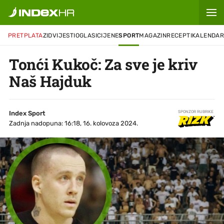
PRETPLATA
ZID
VIJESTI
OGLASI
CIJENE
SPORT
MAGAZIN
RECEPTI
KALENDA
Tonći Kukoč: Za sve je kriv
Naš Hajduk
Index Sport
SPONZOR RUBRIKE
Zadnja nadopuna: 16:18, 16. kolovoza 2024.