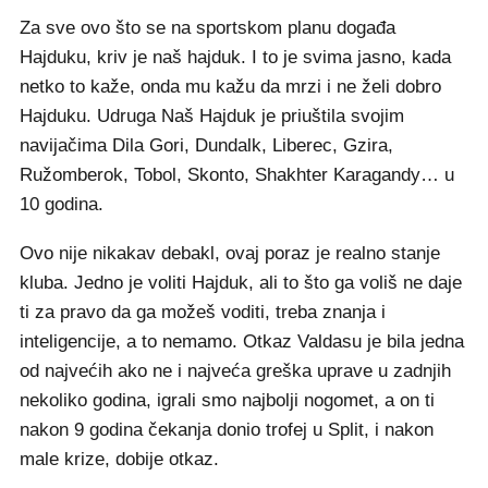
Za sve ovo što se na sportskom planu događa
Hajduku, kriv je naš hajduk. I to je svima jasno, kada
netko to kaže, onda mu kažu da mrzi i ne želi dobro
Hajduku. Udruga Naš Hajduk je priuštila svojim
navijačima Dila Gori, Dundalk, Liberec, Gzira,
Ružomberok, Tobol, Skonto, Shakhter Karagandy… u
10 godina.
Ovo nije nikakav debakl, ovaj poraz je realno stanje
kluba. Jedno je voliti Hajduk, ali to što ga voliš ne daje
ti za pravo da ga možeš voditi, treba znanja i
inteligencije, a to nemamo. Otkaz Valdasu je bila jedna
od najvećih ako ne i najveća greška uprave u zadnjih
nekoliko godina, igrali smo najbolji nogomet, a on ti
nakon 9 godina čekanja donio trofej u Split, i nakon
male krize, dobije otkaz.