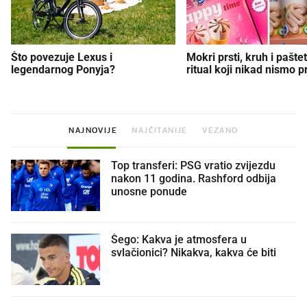
Što povezuje Lexus i
Mokri prsti, kruh i paštet
legendarnog Ponyja?
ritual koji nikad nismo p
NAJNOVIJE
NAJČITANIJE
VEZANO
Top transferi: PSG vratio zvijezdu
nakon 11 godina. Rashford odbija
unosne ponude
Šego: Kakva je atmosfera u
svlačionici? Nikakva, kakva će biti