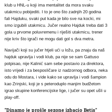
klub u HNL-u koji ima mentalitet da mora svaku
utakmicu pobijediti. I to je ono što zadnjih 20 godina
fali Hajduku, svaki put kada je bilo sve na kocki, mi
smo izgubili utakmicu. Jučer realno Hajduk treba dati 3
gola u prvome poluvremenu i riješiti utakmicu, trener
nije kriv što igrači ne mogu dati gol s dva metra.
Navijači koji su jučer htjeli ući u ložu, pa znaju da naš
hajduk upravlja i vodi klub, pa nije se sam Gattuso
potpisao, nije Kalinić sam sebe postavio za direktora,
isto vrijedi i za besposličare iz nadzornog odbora, neka
odu do Mostara, i vide kako se upravlja i vodi šampion
kao Zrinjski, koji je s peteroduplo manjim budžetom
igrao skupine konferencijske lige, i jučer su opet ušli u
play-off.
"Dinamo je prošle sezone izbacio Betis"