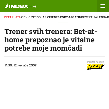
PRETPLATA
ZID
VIJESTI
OGLASI
CIJENE
SPORT
MAGAZIN
RECEPTI
KALENDA
Trener svih trenera: Bet-at-
home prepoznao je vitalne
potrebe moje momčadi
SPONZOR RUBRIKE
11:30, 12. veljače 2009.