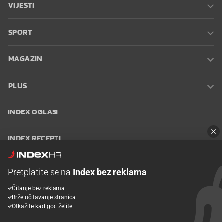
VIJESTI
SPORT
MAGAZIN
PLUS
INDEX OGLASI
INDEX RECEPTI
INFO
Pretplatite se na
Index bez reklama
Čitanje bez reklama
Oglašavanje
Zaposli se na Indexu
Kontakt
Impressum
Uvjeti
Brže učitavanje stranica
korištenja
Postavke kolačića
Otkažite kad god želite