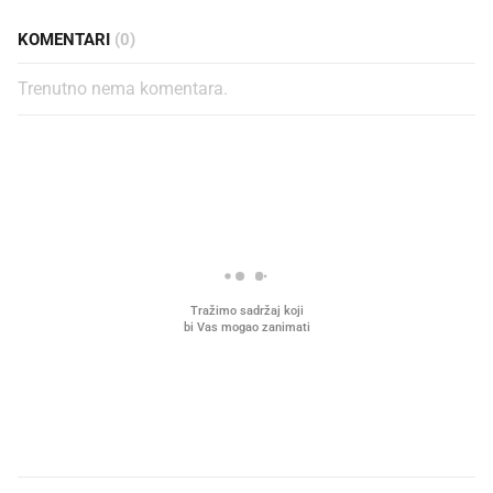
KOMENTARI
(0)
Trenutno nema komentara.
PROČITAJTE JOŠ
Što povezuje Lexus i
Mokri prsti, kruh i paštet
legendarnog Ponyja?
ritual koji nikad nismo p