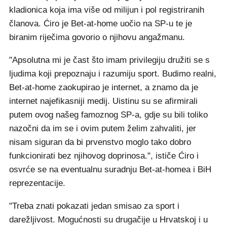
kladionica koja ima više od milijun i pol registriranih
članova. Ćiro je Bet-at-home uočio na SP-u te je
biranim riječima govorio o njihovu angažmanu.
"Apsolutna mi je čast što imam privilegiju družiti se s
ljudima koji prepoznaju i razumiju sport. Budimo realni,
Bet-at-home zaokupirao je internet, a znamo da je
internet najefikasniji medij. Uistinu su se afirmirali
putem ovog našeg famoznog SP-a, gdje su bili toliko
nazočni da im se i ovim putem želim zahvaliti, jer
nisam siguran da bi prvenstvo moglo tako dobro
funkcionirati bez njihovog doprinosa.", ističe Ćiro i
osvrće se na eventualnu suradnju Bet-at-homea i BiH
reprezentacije.
"Treba znati pokazati jedan smisao za sport i
darežljivost. Mogućnosti su drugačije u Hrvatskoj i u