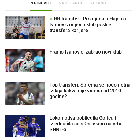
NAJNOVIJE
NAJČITANIJE
VEZANO
HR transferi: Promjena u Hajduku.
Ivanović mijenja klub poslije
transfera karijere
Franjo Ivanović izabrao novi klub
Top transferi: Sprema se nogometna
izdaja kakva nije viđena od 2010.
godine?
Lokomotiva pobijedila Goricu i
izjednačila se s Osijekom na vrhu
SHNL-a