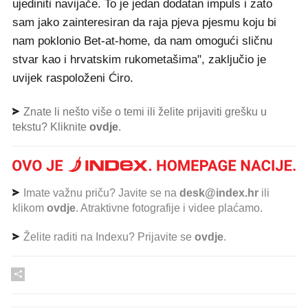
ujediniti navijače. To je jedan dodatan impuls i zato
sam jako zainteresiran da raja pjeva pjesmu koju bi
nam poklonio Bet-at-home, da nam omogući sličnu
stvar kao i hrvatskim rukometašima", zaključio je
uvijek raspoloženi Ćiro.
Znate li nešto više o temi ili želite prijaviti grešku u
tekstu? Kliknite
ovdje
.
Imate važnu priču? Javite se na
desk@index.hr
ili
klikom
ovdje
. Atraktivne fotografije i videe plaćamo.
Želite raditi na Indexu? Prijavite se
ovdje
.