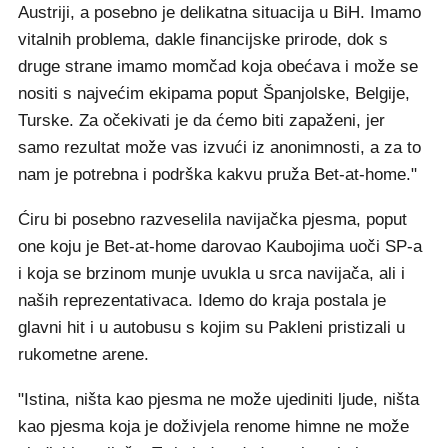
Austriji, a posebno je delikatna situacija u BiH. Imamo
vitalnih problema, dakle financijske prirode, dok s
druge strane imamo momčad koja obećava i može se
nositi s najvećim ekipama poput Španjolske, Belgije,
Turske. Za očekivati je da ćemo biti zapaženi, jer
samo rezultat može vas izvući iz anonimnosti, a za to
nam je potrebna i podrška kakvu pruža Bet-at-home."
Ćiru bi posebno razveselila navijačka pjesma, poput
one koju je Bet-at-home darovao Kaubojima uoči SP-a
i koja se brzinom munje uvukla u srca navijača, ali i
naših reprezentativaca. Idemo do kraja postala je
glavni hit i u autobusu s kojim su Pakleni pristizali u
rukometne arene.
"Istina, ništa kao pjesma ne može ujediniti ljude, ništa
kao pjesma koja je doživjela renome himne ne može