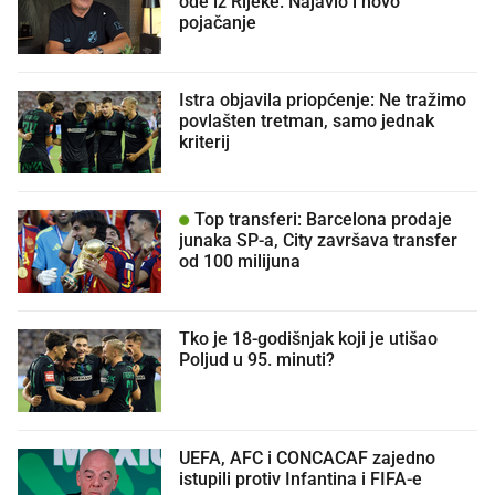
ode iz Rijeke. Najavio i novo
pojačanje
Istra objavila priopćenje: Ne tražimo
povlašten tretman, samo jednak
kriterij
Top transferi: Barcelona prodaje
junaka SP-a, City završava transfer
od 100 milijuna
Tko je 18-godišnjak koji je utišao
Poljud u 95. minuti?
UEFA, AFC i CONCACAF zajedno
istupili protiv Infantina i FIFA-e