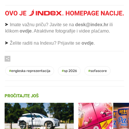
Imate važnu priču? Javite se na
desk@index.hr
ili
klikom
ovdje
. Atraktivne fotografije i videe plaćamo.
Želite raditi na Indexu? Prijavite se
ovdje
.
#
engleska reprezentacija
#
sp 2026
#
sofascore
PROČITAJTE JOŠ