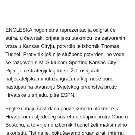
ENGLESKA nogometna reprezentacija odigrat će
sutra, u četvrtak, prijateljsku utakmicu iza zatvorenih
vrata u Kansas Cityju, potvrdio je izbornik Thomas
Tuchel. Protivnik još nije službeno potvrđen, no vode
se razgovori s MLS klubom Sporting Kansas City.
Riječ je o strategiji kojom se želi osigurati
natjecateljska minutaža igračima koji neće puno
nastupati na otvaranju Svjetskog prvenstva protiv
Hrvatske u srijedu, piše ESPN.
Englezi imaju šest dana pauze između utakmice s
Hrvatskom i sljedećeg susreta u skupini protiv Gane u
Bostonu, a to vrijeme izbornik Tuchel želi maksimalno
iskoristiti. "Istina je, pokušavamo organizirati internu