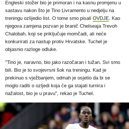
Engleski stožer bio je primoran i na kasnu promjenu u
sastavu nakon što je Tino Livramento u nedjelju na
treningu ozlijedio list. O tome smo pisali
OVDJE
. Kao
njegova zamjena pozvan je branič Chelseaja Trevoh
Chalobah, koji se priključuje momčadi, ali neće
konkurirati za nastup protiv Hrvatske. Tuchel je
objasnio razloge odluke.
"Tino je, naravno, bio jako razočaran i tužan. Svi smo
bili. Bio je to svojevrsni šok na treningu. Kad je
prekinuo s vježbanjem, odmah je osjetio da bi se
moglo raditi o ozljedi koja će ga stajati turnira i
nažalost, bio je u pravu", rekao je Tuchel.