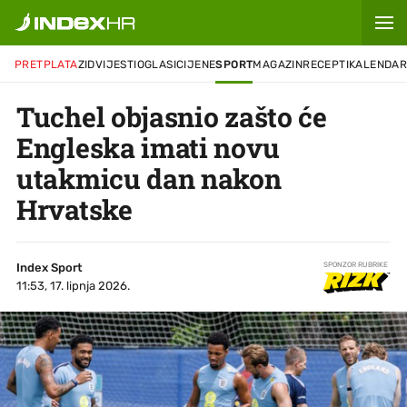
PRETPLATA
ZID
VIJESTI
OGLASI
CIJENE
SPORT
MAGAZIN
RECEPTI
KALENDA
Tuchel objasnio zašto će
Engleska imati novu
utakmicu dan nakon
Hrvatske
Index Sport
SPONZOR RUBRIKE
11:53, 17. lipnja 2026.