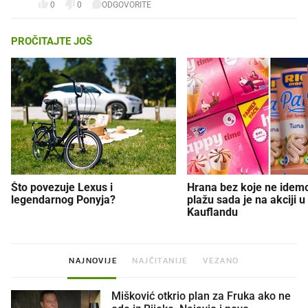
0
0
ODGOVORITE
PROČITAJTE JOŠ
Što povezuje Lexus i
Hrana bez koje ne idem
legendarnog Ponyja?
plažu sada je na akciji u
Kauflandu
NAJNOVIJE
NAJČITANIJE
VEZANO
Mišković otkrio plan za Fruka ako ne