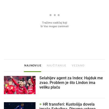
Što povezuje Lexus i
Mokri prsti, kruh i paštet
legendarnog Ponyja?
ritual koji nikad nismo p
NAJNOVIJE
NAJČITANIJE
VEZANO
Selahijev agent za Index: Hajduk me
zvao. Problem je što Lindon ima
veliku plaću
HR transferi: Kustošija dovela
igrača Schalkea. Dinamo uskoro