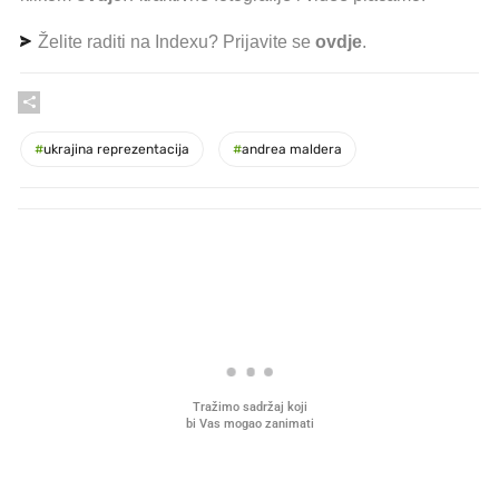
Želite raditi na Indexu? Prijavite se
ovdje
.
#
ukrajina reprezentacija
#
andrea maldera
PROČITAJTE JOŠ
Što povezuje Lexus i
Mokri prsti, kruh i paštet