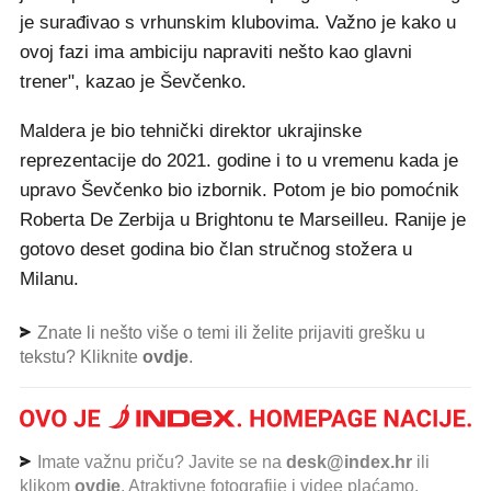
je surađivao s vrhunskim klubovima. Važno je kako u
ovoj fazi ima ambiciju napraviti nešto kao glavni
trener", kazao je Ševčenko.
Maldera je bio tehnički direktor ukrajinske
reprezentacije do 2021. godine i to u vremenu kada je
upravo Ševčenko bio izbornik. Potom je bio pomoćnik
Roberta De Zerbija u Brightonu te Marseilleu. Ranije je
gotovo deset godina bio član stručnog stožera u
Milanu.
Znate li nešto više o temi ili želite prijaviti grešku u
tekstu? Kliknite
ovdje
.
Imate važnu priču? Javite se na
desk@index.hr
ili
klikom
ovdje
. Atraktivne fotografije i videe plaćamo.