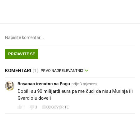
legendarnog Ponyja?
ritual koji nikad nismo p
PRIJAVITE SE
KOMENTARI
(1)
Bosanac trenutno na Pagu
prije 3 mjeseca
Dobili su 90 milijardi eura pa me čudi da nisu Murinja ili
Gvardiolu doveli
1
3
ODGOVORITE
PROČITAJTE JOŠ