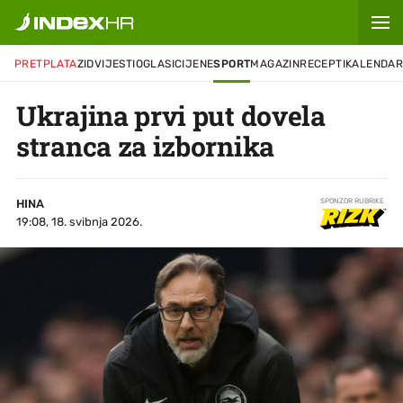
PRETPLATA
ZID
VIJESTI
OGLASI
CIJENE
SPORT
MAGAZIN
RECEPTI
KALENDA
Ukrajina prvi put dovela
stranca za izbornika
HINA
SPONZOR RUBRIKE
19:08, 18. svibnja 2026.