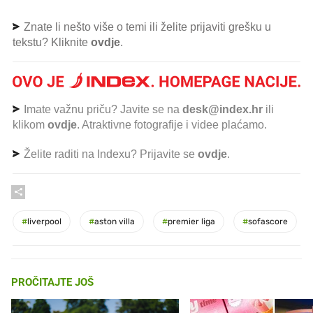
Znate li nešto više o temi ili želite prijaviti grešku u
tekstu? Kliknite
ovdje
.
Imate važnu priču? Javite se na
desk@index.hr
ili
klikom
ovdje
. Atraktivne fotografije i videe plaćamo.
Želite raditi na Indexu? Prijavite se
ovdje
.
#
liverpool
#
aston villa
#
premier liga
#
sofascore
PROČITAJTE JOŠ