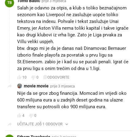
Tomo Babic
prije 3 mjeseca
TB
Salah je odavno za otpis, a klub s toliko beznačajnom
sezonom kao Liverpool ne zaslužuje uopće toliko
tekstova na indexu. Pohvale i tekst zaslužuje Unai
Emery, jer Aston Villa nema toliki kapital i takve igrače
kao drugi klubovi iz vrha lige. Zato je Liga prvaka za
Villu veliki uspjeh.
btw. drago mi je da je danas naš Dinamovac Bernauer
izborio finale playofa za povratak u prvu ligu sa
St.Etieneom. zabio je i kad su se pucali penali. Igrat će
za prvu ligu s onim trećim od dna u 1.ligi.
10
0
ODGOVORITE
movie movie
prije 3 mjeseca
Nije da se grce zbog financija. Momcad im vrijedi oko
600 milijuna eura a u zadnjih deset godina na ulazne
transfere su potrosili oko 900 milijuna eura.
4
0
UČITAJTE JOŠ 1 ODGOVOR
Ethem Tucakovic