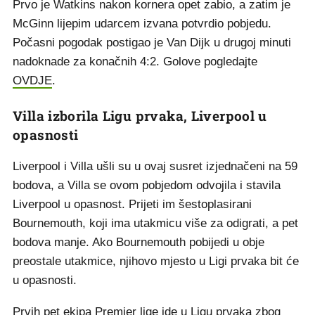
Prvo je Watkins nakon kornera opet zabio, a zatim je
McGinn lijepim udarcem izvana potvrdio pobjedu.
Počasni pogodak postigao je Van Dijk u drugoj minuti
nadoknade za konačnih 4:2. Golove pogledajte
OVDJE
.
Villa izborila Ligu prvaka, Liverpool u
opasnosti
Liverpool i Villa ušli su u ovaj susret izjednačeni na 59
bodova, a Villa se ovom pobjedom odvojila i stavila
Liverpool u opasnost. Prijeti im šestoplasirani
Bournemouth, koji ima utakmicu više za odigrati, a pet
bodova manje. Ako Bournemouth pobijedi u obje
preostale utakmice, njihovo mjesto u Ligi prvaka bit će
u opasnosti.
Prvih pet ekipa Premier lige ide u Ligu prvaka zbog