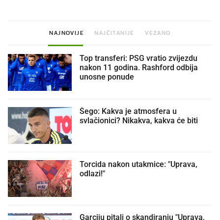
NAJNOVIJE
NAJČITANIJE
VEZANO
Top transferi: PSG vratio zvijezdu
nakon 11 godina. Rashford odbija
unosne ponude
Šego: Kakva je atmosfera u
svlačionici? Nikakva, kakva će biti
Torcida nakon utakmice: "Uprava,
odlazi!"
Garciju pitali o skandiranju "Uprava,