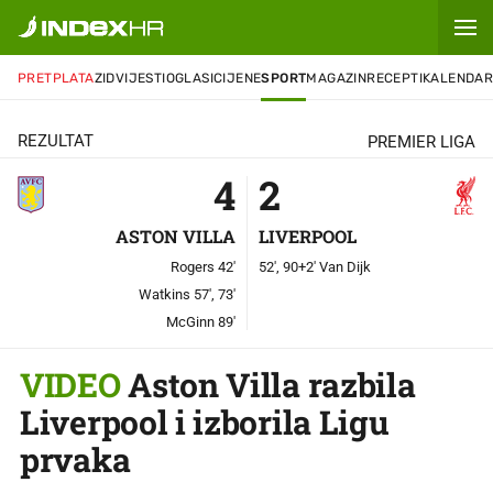
PRETPLATA
ZID
VIJESTI
OGLASI
CIJENE
SPORT
MAGAZIN
RECEPTI
KALENDA
REZULTAT
PREMIER LIGA
4
2
ASTON VILLA
LIVERPOOL
Rogers 42'
52', 90+2' Van Dijk
Watkins 57', 73'
McGinn 89'
VIDEO
Aston Villa razbila
Liverpool i izborila Ligu
prvaka