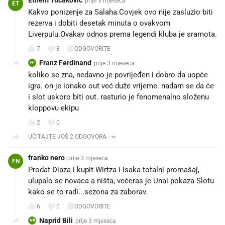
prije 3 mjeseca
ET
Kakvo ponizenje za Salaha.Covjek ovo nije zasluzio biti
rezerva i dobiti desetak minuta o ovakvom
Liverpulu.Ovakav odnos prema legendi kluba je sramota.
7
3
ODGOVORITE
Franz Ferdinand
prije 3 mjeseca
FF
koliko se zna, nedavno je povrijeđen i dobro da uopće
igra. on je ionako out već duže vrijeme. nadam se da će
i slot uskoro biti out. rasturio je fenomenalno složenu
kloppovu ekipu
2
0
UČITAJTE JOŠ 2 ODGOVORA
franko nero
prije 3 mjeseca
FN
Prodat Diaza i kupit Wirtza i Isaka totalni promašaj,
ulupalo se novaca a ništa, većeras je Unai pokaza Slotu
kako se to radi...sezona za zaborav.
6
0
ODGOVORITE
Naprid Bili
prije 3 mjeseca
NB