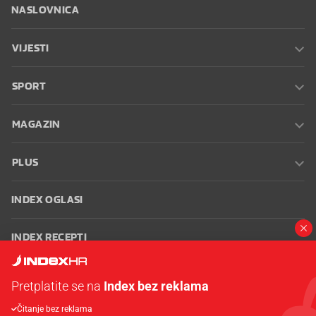
NASLOVNICA
VIJESTI
SPORT
MAGAZIN
PLUS
INDEX OGLASI
INDEX RECEPTI
INFO
Pretplatite se na
Index bez reklama
Čitanje bez reklama
Oglašavanje
Zaposli se na Indexu
Kontakt
Impressum
Uvjeti