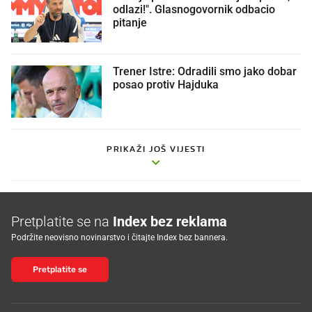
odlazi!". Glasnogovornik odbacio
pitanje
Trener Istre: Odradili smo jako dobar
posao protiv Hajduka
PRIKAŽI JOŠ VIJESTI
Pretplatite se na
Index bez reklama
Podržite neovisno novinarstvo i čitajte Index bez bannera.
Pretplatite se