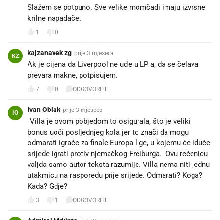
Slažem se potpuno. Sve velike momčadi imaju izvrsne
krilne napadače.
1
0
kajzanavek zg
prije 3 mjeseca
KZ
Ak je cijena da Liverpool ne uđe u LP a, da se čelava
prevara makne, potpisujem.
7
0
ODGOVORITE
Ivan Oblak
prije 3 mjeseca
IO
"Villa je ovom pobjedom to osigurala, što je veliki
bonus uoči posljednjeg kola jer to znači da mogu
odmarati igrače za finale Europa lige, u kojemu će iduće
srijede igrati protiv njemačkog Freiburga." Ovu rečenicu
valjda samo autor teksta razumije. Villa nema niti jednu
utakmicu na rasporedu prije srijede. Odmarati? Koga?
Kada? Gdje?
3
1
ODGOVORITE