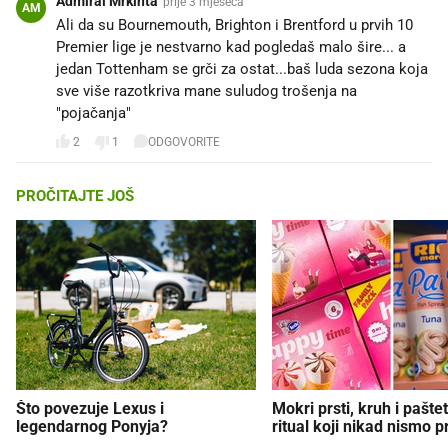
Admiral Mrkinta
prije 3 mjeseca
AM
Ali da su Bournemouth, Brighton i Brentford u prvih 10
Premier lige je nestvarno kad pogledaš malo šire... a
jedan Tottenham se grči za ostat...baš luda sezona koja
sve više razotkriva mane suludog trošenja na
"pojačanja"
2
1
ODGOVORITE
PROČITAJTE JOŠ
Što povezuje Lexus i
Mokri prsti, kruh i paštet
legendarnog Ponyja?
ritual koji nikad nismo p