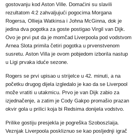
gostovanju kod Aston Ville. Domaćini su slavili
rezultatom 4:2 zahvaljujući pogocima Morgana
Rogersa, Ollieja Watkinsa i Johna McGinna, dok je
jedina dva pogotka za goste postigao Virgil van Dijk.
Ovo je prvi put da je momčad Liverpoola pod vodstvom
Arnea Slota primila četiri pogotka u prvenstvenom
susretu. Aston Villa je ovom pobjedom izborila nastup
u Ligi prvaka iduće sezone.
Rogers se prvi upisao u strijelce u 42. minuti, a na
početku drugog dijela izgledalo je kao da se Liverpool
može vratiti u utakmicu. Prvo je van Dijk zabio za
izjednačenje, a zatim je Cody Gakpo promašio prazan
okvir gola u prilici koja bi Redsima donijela vodstvo.
Prilike gostiju presjekla je pogreška Szoboszlaija.
Veznjak Liverpoola poskliznuo se kao posljednji igrač