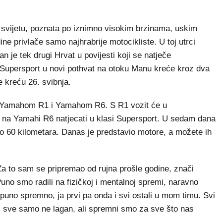
a svijetu, poznata po iznimno visokim brzinama, uskim
ne privlače samo najhrabrije motocikliste. U toj utrci
an je tek drugi Hrvat u povijesti koji se natječe
i Supersport u novi pothvat na otoku Manu kreće kroz dva
e kreću 26. svibnja.
 - Yamahom R1 i Yamahom R6. S R1 vozit će u
 na Yamahi R6 natjecati u klasi Supersport. U sedam dana
ko 60 kilometara. Danas je predstavio motore, a možete ih
a to sam se pripremao od rujna prošle godine, znači
uno smo radili na fizičkoj i mentalnoj spremi, naravno
tpuno spremno, ja prvi pa onda i svi ostali u mom timu. Svi
ti sve samo ne lagan, ali spremni smo za sve što nas