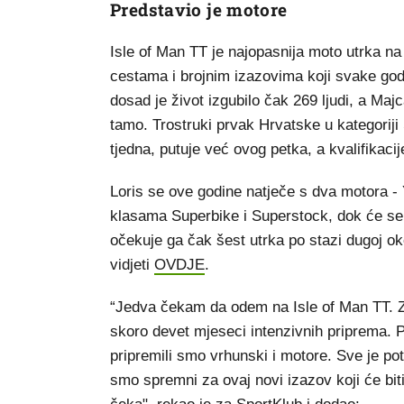
Predstavio je motore
Isle of Man TT je najopasnija moto utrka n
cestama i brojnim izazovima koji svake godi
dosad je život izgubilo čak 269 ljudi, a Majc
tamo. Trostruki prvak Hrvatske u kategorij
tjedna, putuje već ovog petka, a kvalifikacij
Loris se ove godine natječe s dva motora
klasama Superbike i Superstock, dok će se
očekuje ga čak šest utrka po stazi dugoj o
vidjeti
OVDJE
.
“Jedva čekam da odem na Isle of Man TT. Z
skoro devet mjeseci intenzivnih priprema. P
pripremili smo vrhunski i motore. Sve je po
smo spremni za ovaj novi izazov koji će bi