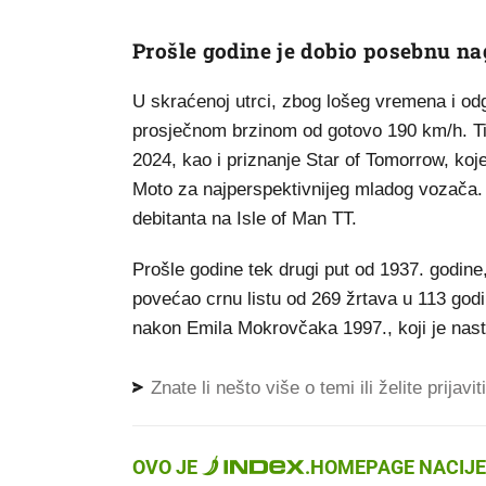
Prošle godine je dobio posebnu n
U skraćenoj utrci, zbog lošeg vremena i od
prosječnom brzinom od gotovo 190 km/h. T
2024, kao i priznanje Star of Tomorrow, koj
Moto za najperspektivnijeg mladog vozača. 
debitanta na Isle of Man TT.
Prošle godine tek drugi put od 1937. godine,
povećao crnu listu od 269 žrtava u 113 godi
nakon Emila Mokrovčaka 1997., koji je nastu
Znate li nešto više o temi ili želite prijavi
OVO JE
.
HOMEPAGE NACIJE