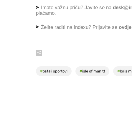
Imate važnu priču? Javite se na
desk@in
plaćamo.
Želite raditi na Indexu? Prijavite se
ovdje
#
ostali sportovi
#
isle of man tt
#
loris 