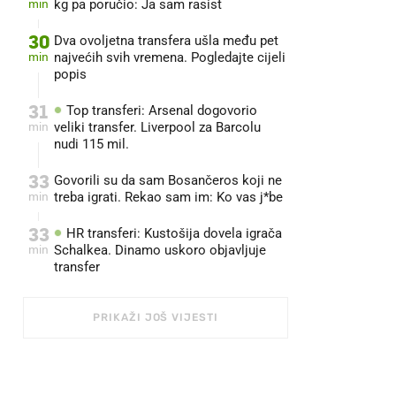
min
kg pa poručio: Ja sam rasist
30
Dva ovoljetna transfera ušla među pet
min
najvećih svih vremena. Pogledajte cijeli
popis
31
Top transferi: Arsenal dogovorio
min
veliki transfer. Liverpool za Barcolu
nudi 115 mil.
33
Govorili su da sam Bosančeros koji ne
min
treba igrati. Rekao sam im: Ko vas j*be
33
HR transferi: Kustošija dovela igrača
min
Schalkea. Dinamo uskoro objavljuje
transfer
PRIKAŽI JOŠ VIJESTI