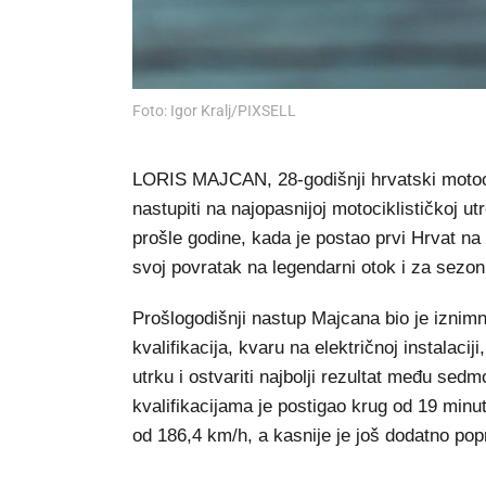
Foto: Igor Kralj/PIXSELL
LORIS MAJCAN, 28-godišnji hrvatski motocik
nastupiti na najopasnijoj motociklističkoj u
prošle godine, kada je postao prvi Hrvat na 
svoj povratak na legendarni otok i za sezon
Prošlogodišnji nastup Majcana bio je izni
kvalifikacija, kvaru na električnoj instalacij
utrku i ostvariti najbolji rezultat među se
kvalifikacijama je postigao krug od 19 minu
od 186,4 km/h, a kasnije je još dodatno pop