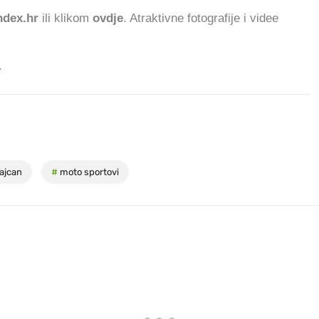
dex.hr
ili klikom
ovdje
. Atraktivne fotografije i videe
.
majcan
#
moto sportovi