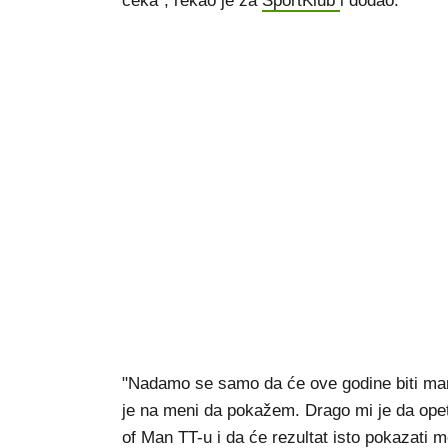
čeka", rekao je za
SportKlub
i dodao:
"Nadamo se samo da će ove godine biti manj
je na meni da pokažem. Drago mi je da opet
of Man TT-u i da će rezultat isto pokazati mo