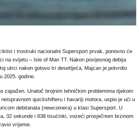
list i trostruki nacionalni Supersport prvak, ponovno će
trci na svijetu – Isle of Man TT. Nakon povijesnog debija
toj utrci nakon gotovo tri desetljeća, Majcan je potvrdio
u 2025. godine.
mno zapažen. Unatoč brojnim tehničkim problemima tijekom
i, neispravnom quickshifteru i havariji motora, uspio je ući u
dmoricom debitanata (newcomera) u klasi Supersport. U
ta, 32 sekunde i 638 tisućinki, vozeći prosječnom brzinom
ravio vrijeme.