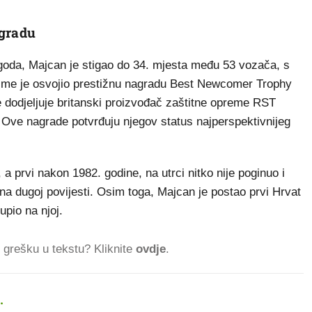
agradu
goda, Majcan je stigao do 34. mjesta među 53 vozača, s
ime je osvojio prestižnu nagradu Best Newcomer Trophy
e dodjeljuje britanski proizvođač zaštitne opreme RST
Ove nagrade potvrđuju njegov status najperspektivnijeg
 a prvi nakon 1982. godine, na utrci nitko nije poginuo i
na dugoj povijesti. Osim toga, Majcan je postao prvi Hrvat
pio na njoj.
ti grešku u tekstu? Kliknite
ovdje
.
.
852.614 ČITATELJA