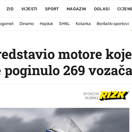
ZID
VIJESTI
SPORT
MAGAZIN
OGLASI
CIJEN
ogomet
Dinamo
Hajduk
SHNL
Košarka
Borilački sportovi
edstavio motore koje 
je poginulo 269 vozač
SPONZOR
RUBRIKE