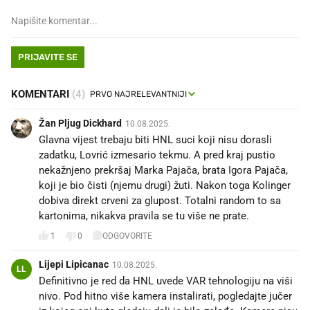
PRIJAVITE SE
KOMENTARI
(4)
Žan Pljug Dickhard
10.08.2025.
Glavna vijest trebaju biti HNL suci koji nisu dorasli
zadatku, Lovrić izmesario tekmu. A pred kraj pustio
nekažnjeno prekršaj Marka Pajača, brata Igora Pajača,
koji je bio čisti (njemu drugi) žuti. Nakon toga Kolinger
dobiva direkt crveni za glupost. Totalni random to sa
kartonima, nikakva pravila se tu više ne prate.
1
0
ODGOVORITE
Lijepi Lipicanac
10.08.2025.
LL
Definitivno je red da HNL uvede VAR tehnologiju na viši
nivo. Pod hitno više kamera instalirati, pogledajte jučer