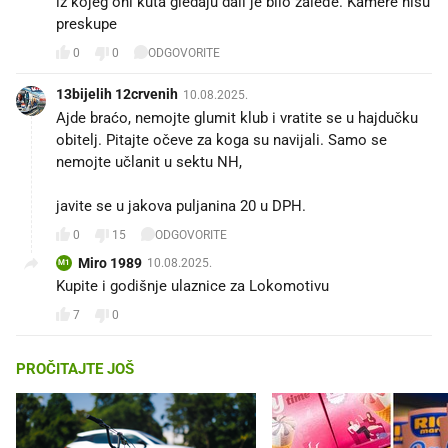
iz kojeg oni kuta gledaju dali je bilo zaleđe. Kamere nisu
preskupe
0
0
ODGOVORITE
13bijelih 12crvenih
10.08.2025.
Ajde braćo, nemojte glumit klub i vratite se u hajdučku
obitelj. Pitajte očeve za koga su navijali. Samo se
nemojte učlanit u sektu NH,
javite se u jakova puljanina 20 u DPH.
0
15
ODGOVORITE
Miro 1989
10.08.2025.
M1
Kupite i godišnje ulaznice za Lokomotivu 😂
7
0
PROČITAJTE JOŠ