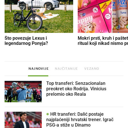
Što povezuje Lexus i
Mokri prsti, kruh i paštet
legendarnog Ponyja?
ritual koji nikad nismo p
NAJNOVIJE
NAJČITANIJE
VEZANO
Top transferi: Senzacionalan
preokret oko Rodrija. Vinicius
prelomio oko Reala
HR transferi: Dalić postaje
najplaćeniji hrvatski trener. Igrač
PSG-a stiže u Dinamo