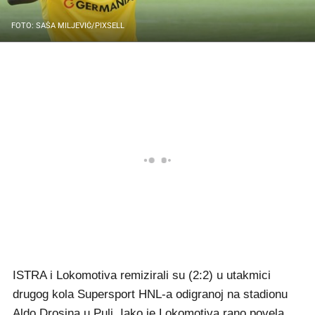
FOTO: SAŠA MILJEVIĆ/PIXSELL
ISTRA i Lokomotiva remizirali su (2:2) u utakmici
drugog kola Supersport HNL-a odigranoj na stadionu
Aldo Drosina u Puli. Iako je Lokomotiva rano povela