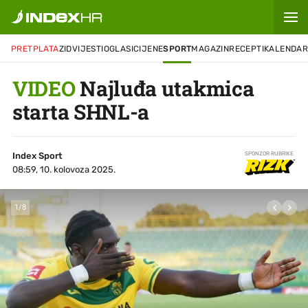
PRETPLATA
ZID
VIJESTI
OGLASI
CIJENE
SPORT
MAGAZIN
RECEPTI
KALENDA
VIDEO
Najluđa utakmica
starta SHNL-a
Index Sport
SPONZOR RUBRIKE
08:59, 10. kolovoza 2025.
1
/
8