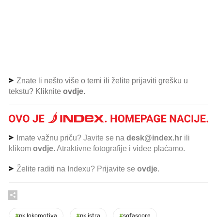
Znate li nešto više o temi ili želite prijaviti grešku u
tekstu? Kliknite
ovdje
.
Imate važnu priču? Javite se na
desk@index.hr
ili
klikom
ovdje
. Atraktivne fotografije i videe plaćamo.
Želite raditi na Indexu? Prijavite se
ovdje
.
#
nk lokomotiva
#
nk istra
#
sofascore