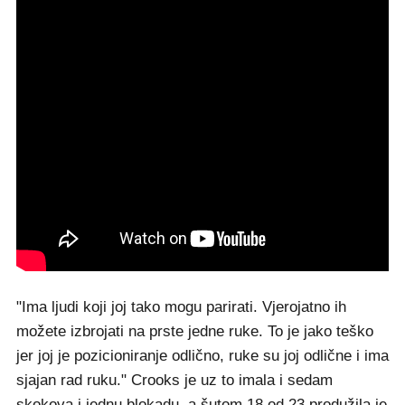
"Ima ljudi koji joj tako mogu parirati. Vjerojatno ih
možete izbrojati na prste jedne ruke. To je jako teško
jer joj je pozicioniranje odlično, ruke su joj odlične i ima
sjajan rad ruku." Crooks je uz to imala i sedam
skokova i jednu blokadu, a šutom 18 od 23 produžila je