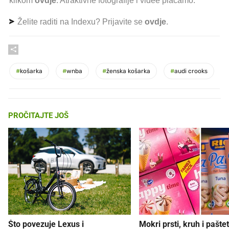
klikom
ovdje
. Atraktivne fotografije i videe plaćamo.
Želite raditi na Indexu? Prijavite se
ovdje
.
#
košarka
#
wnba
#
ženska košarka
#
audi crooks
PROČITAJTE JOŠ
Što povezuje Lexus i
Mokri prsti, kruh i paštet