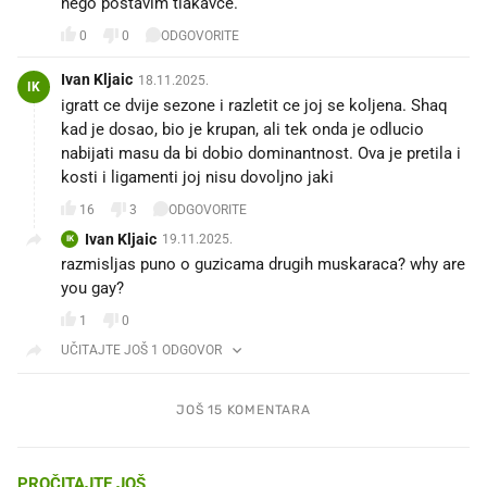
nego postavim tlakavce.
0
0
ODGOVORITE
Ivan Kljaic
18.11.2025.
IK
igratt ce dvije sezone i razletit ce joj se koljena. Shaq
kad je dosao, bio je krupan, ali tek onda je odlucio
nabijati masu da bi dobio dominantnost. Ova je pretila i
kosti i ligamenti joj nisu dovoljno jaki
16
3
ODGOVORITE
Ivan Kljaic
19.11.2025.
IK
razmisljas puno o guzicama drugih muskaraca? why are
you gay?
1
0
UČITAJTE JOŠ 1 ODGOVOR
JOŠ 15 KOMENTARA
PROČITAJTE JOŠ