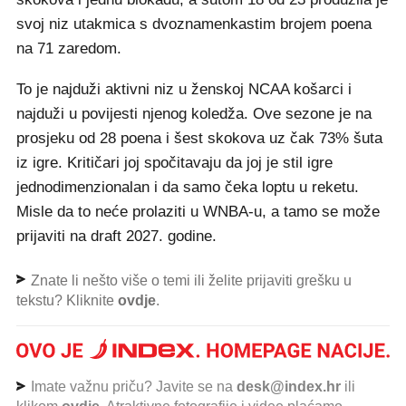
svoj niz utakmica s dvoznamenkastim brojem poena
na 71 zaredom.
To je najduži aktivni niz u ženskoj NCAA košarci i
najduži u povijesti njenog koledža. Ove sezone je na
prosjeku od 28 poena i šest skokova uz čak 73% šuta
iz igre. Kritičari joj spočitavaju da joj je stil igre
jednodimenzionalan i da samo čeka loptu u reketu.
Misle da to neće prolaziti u WNBA-u, a tamo se može
prijaviti na draft 2027. godine.
Znate li nešto više o temi ili želite prijaviti grešku u
tekstu? Kliknite
ovdje
.
Imate važnu priču? Javite se na
desk@index.hr
ili