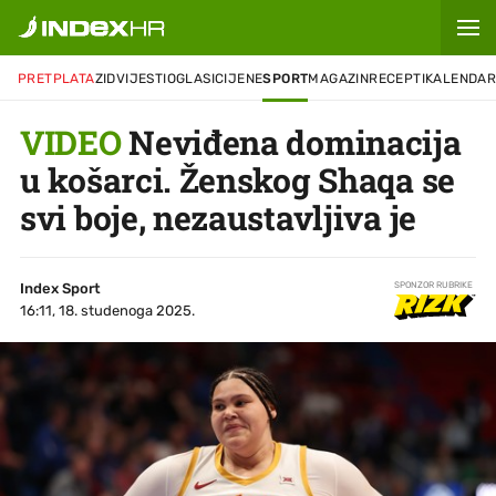
PRETPLATA
ZID
VIJESTI
OGLASI
CIJENE
SPORT
MAGAZIN
RECEPTI
KALENDA
VIDEO
Neviđena dominacija
u košarci. Ženskog Shaqa se
svi boje, nezaustavljiva je
Index Sport
SPONZOR RUBRIKE
16:11, 18. studenoga 2025.