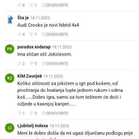
8
1
ODGOVORITE
Šta je
18.11.2025.
Audi Crocks je novi hibrid 4x4
4
1
ODGOVORITE
paradox xodarap
18.11.2025.
PX
Ima sličan stil Jokićevom.
2
0
ODGOVORITE
KiM Zauvjek
19.11.2025.
KZ
Koliko sličnosti sa jokićem u igri pod košem, od
pivotiranja do hvatanja lopte jednom rukom i odma
koš......Dobro igra, samo sa tom težinom će doći i
ozljede u kasnijoj karijeri.....
1
0
ODGOVORITE
Ljubitelj Indexa
18.11.2025.
LI
Meni bi dobro došla da mi ugazi šljunčanu podlogu prije