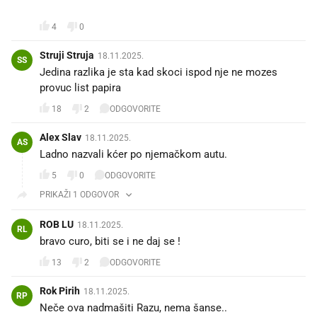
😂
4
0
Struji Struja
18.11.2025.
SS
Jedina razlika je sta kad skoci ispod nje ne mozes
provuc list papira
18
2
ODGOVORITE
Alex Slav
18.11.2025.
AS
Ladno nazvali kćer po njemačkom autu.
5
0
ODGOVORITE
PRIKAŽI 1 ODGOVOR
ROB LU
18.11.2025.
RL
bravo curo, biti se i ne daj se !
13
2
ODGOVORITE
Rok Pirih
18.11.2025.
RP
Neče ova nadmašiti Razu, nema šanse..