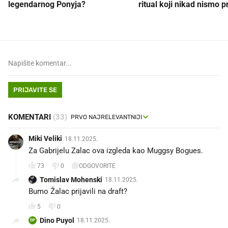
legendarnog Ponyja?
ritual koji nikad nismo p
PRIJAVITE SE
KOMENTARI
(33)
Miki Veliki
18.11.2025.
Za Gabrijelu Zalac ova izgleda kao Muggsy Bogues.
73
0
ODGOVORITE
Tomislav Mohenski
18.11.2025.
Bumo Žalac prijavili na draft? 😅
5
0
Dino Puyol
18.11.2025.
DP