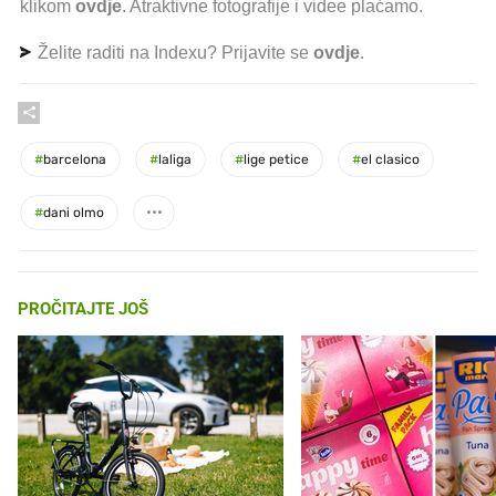
klikom
ovdje
. Atraktivne fotografije i videe plaćamo.
Želite raditi na Indexu? Prijavite se
ovdje
.
#
barcelona
#
laliga
#
lige petice
#
el clasico
#
dani olmo
PROČITAJTE JOŠ