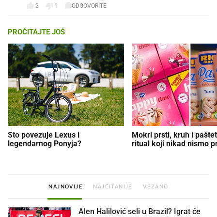
2
1
ODGOVORITE
PROČITAJTE JOŠ
Što povezuje Lexus i
Mokri prsti, kruh i paštet
legendarnog Ponyja?
ritual koji nikad nismo p
NAJNOVIJE
NAJČITANIJE
VEZANO
Alen Halilović seli u Brazil? Igrat će