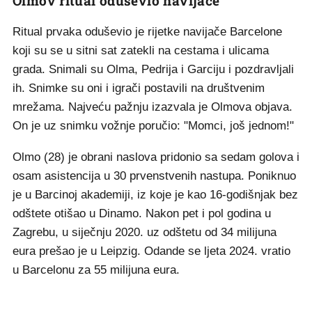
Olmov ritual oduševio navijače
Ritual prvaka oduševio je rijetke navijače Barcelone
koji su se u sitni sat zatekli na cestama i ulicama
grada. Snimali su Olma, Pedrija i Garciju i pozdravljali
ih. Snimke su oni i igrači postavili na društvenim
mrežama. Najveću pažnju izazvala je Olmova objava.
On je uz snimku vožnje poručio: "Momci, još jednom!"
Olmo (28) je obrani naslova pridonio sa sedam golova i
osam asistencija u 30 prvenstvenih nastupa. Poniknuo
je u Barcinoj akademiji, iz koje je kao 16-godišnjak bez
odštete otišao u Dinamo. Nakon pet i pol godina u
Zagrebu, u siječnju 2020. uz odštetu od 34 milijuna
eura prešao je u Leipzig. Odande se ljeta 2024. vratio
u Barcelonu za 55 milijuna eura.