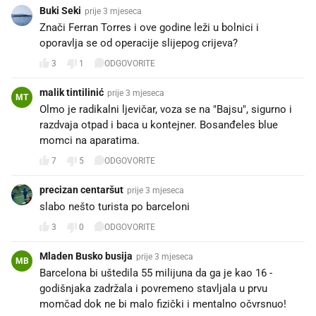
Buki Seki
prije 3 mjeseca
Znači Ferran Torres i ove godine leži u bolnici i
oporavlja se od operacije slijepog crijeva?
3
1
ODGOVORITE
malik tintilinić
prije 3 mjeseca
MT
Olmo je radikalni ljevičar, voza se na "Bajsu", sigurno i
razdvaja otpad i baca u kontejner. Bosanđeles blue
momci na aparatima.
7
5
ODGOVORITE
precizan centaršut
prije 3 mjeseca
slabo nešto turista po barceloni
3
0
ODGOVORITE
Mladen Busko busija
prije 3 mjeseca
MB
Barcelona bi uštedila 55 milijuna da ga je kao 16 -
godišnjaka zadržala i povremeno stavljala u prvu
momčad dok ne bi malo fizički i mentalno očvrsnuo!