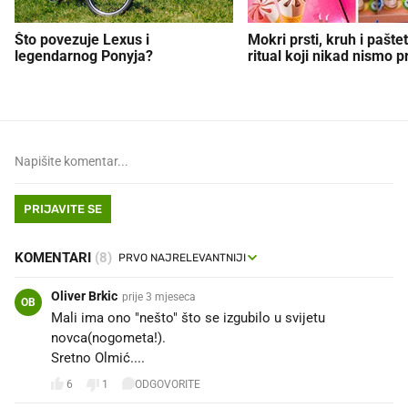
Što povezuje Lexus i
Mokri prsti, kruh i paštet
legendarnog Ponyja?
ritual koji nikad nismo p
PRIJAVITE SE
KOMENTARI
(8)
Oliver Brkic
prije 3 mjeseca
OB
Mali ima ono "nešto" što se izgubilo u svijetu
novca(nogometa!).
Sretno Olmić....
6
1
ODGOVORITE