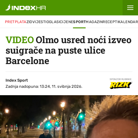
PRETPLATA
ZID
VIJESTI
OGLASI
CIJENE
SPORT
MAGAZIN
RECEPTI
KALENDA
VIDEO
Olmo usred noći izveo
suigrače na puste ulice
Barcelone
Index Sport
SPONZOR RUBRIKE
Zadnja nadopuna: 13:24, 11. svibnja 2026.