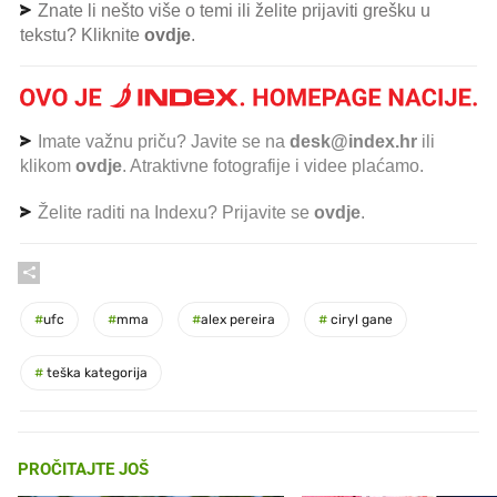
Znate li nešto više o temi ili želite prijaviti grešku u
tekstu? Kliknite
ovdje
.
Imate važnu priču? Javite se na
desk@index.hr
ili
klikom
ovdje
. Atraktivne fotografije i videe plaćamo.
Želite raditi na Indexu? Prijavite se
ovdje
.
#
ufc
#
mma
#
alex pereira
#
ciryl gane
#
teška kategorija
PROČITAJTE JOŠ