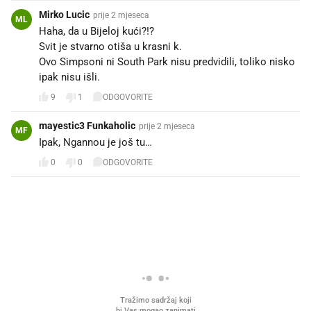
Mirko Lucic
prije 2 mjeseca
ML
Haha, da u Bijeloj kući?!? 🤦
Svit je stvarno otiša u krasni k.
Ovo Simpsoni ni South Park nisu predvidili, toliko nisko
ipak nisu išli. 🤣🤣
9
1
ODGOVORITE
mayestic3 Funkaholic
prije 2 mjeseca
MF
Ipak, Ngannou je još tu…
0
0
ODGOVORITE
PROČITAJTE JOŠ