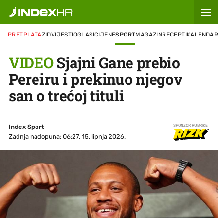
PRETPLATA
ZID
VIJESTI
OGLASI
CIJENE
SPORT
MAGAZIN
RECEPTI
KALENDA
VIDEO
Sjajni Gane prebio
Pereiru i prekinuo njegov
san o trećoj tituli
Index Sport
SPONZOR RUBRIKE
Zadnja nadopuna: 06:27, 15. lipnja 2026.