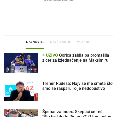
Što povezuje Lexus i
Mokri prsti, kruh i paštet
legendarnog Ponyja?
ritual koji nikad nismo p
NAJNOVIJE
NAJČITANIJE
VEZANO
UŽIVO
Gorica zabila pa promašila
zicer za izjednačenje na Maksimiru
2
:
1
LOK
GOR
UŽIVO
Trener Rudeša: Najviše me smeta što
smo se raspali. To je nedopustivo
Špehar za Index: Skeptici će reći:
"Što kad dođe Dinamo?" O tom potom