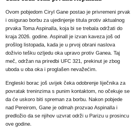
Ovom pobjedom Ciryl Gane postao je privremeni prvak
i osigurao borbu za ujedinjenje titula protiv aktualnog
prvaka Toma Aspinalla, koja bi se trebala održati do
kraja 2026. godine. Aspinall je izvan kaveza još od
prošlog listopada, kada je u prvoj obrani naslova
doživio tešku ozljedu oka upravo protiv Ganea. Taj
meč, održan na priredbi UFC 321, prekinut je zbog
uboda u oba oka i proglašen nevažećim.
Engleski borac još uvijek čeka odobrenje liječnika za
povratak treninzima s punim kontaktom, no očekuje se
da će uskoro biti spreman za borbu. Nakon pobjede
nad Pereirom, Gane je odmah prozvao Aspinalla i
predložio da se njihov uzvrat održi u Parizu u prosincu
ove godine.