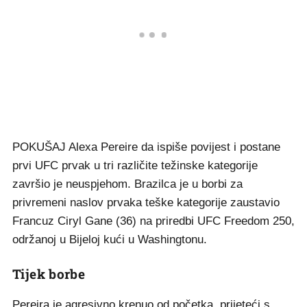
POKUŠAJ Alexa Pereire da ispiše povijest i postane
prvi UFC prvak u tri različite težinske kategorije
završio je neuspjehom. Brazilca je u borbi za
privremeni naslov prvaka teške kategorije zaustavio
Francuz Ciryl Gane (36) na priredbi UFC Freedom 250,
održanoj u Bijeloj kući u Washingtonu.
Tijek borbe
Pereira je agresivno krenuo od početka, prijeteći s