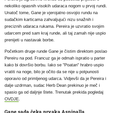
nekoliko opasnih visokih udaraca nogom u prvoj rundi.
Unatoč tome, Gane je vjerojatno osvojio rundu na
sudačkim karticama zahvaljujući nizu snažnih i
preciznih udaraca rukama. Pereira je uzvratio svojim
udarcem pred sam kraj runde, ali taj zamah nije uspio
prenijeti u nastavak borbe.
Početkom druge runde Gane je čistim direktom poslao
Pereiru na pod. Francuz ga je odmah ispratio u parter
kako bi dovršio borbu. Iako se "Poatan" hrabro uspio
vratiti na noge, bilo je očito da se nije u potpunosti
oporavio od primljenog udarca. Vidjevši da je Pereira i
dalje uzdrman, sudac Herb Dean prekinuo je meč i
spasio ga od daljnje štete. Trenutak prekida pogledaj
OVDJE
.
Gane sada čeka prvaka Aspinalla