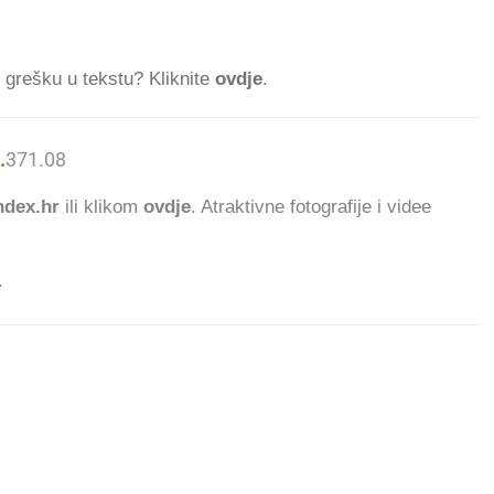
ti grešku u tekstu? Kliknite
ovdje
.
.
371.084
ČITATELJA DANAS.
dex.hr
ili klikom
ovdje
. Atraktivne fotografije i videe
.