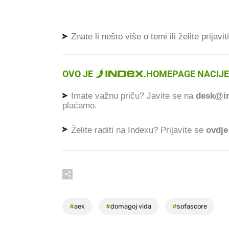
Znate li nešto više o temi ili želite prijavi
OVO JE
.
HOMEPAGE NACIJE
Imate važnu priču? Javite se na
desk@in
plaćamo.
Želite raditi na Indexu? Prijavite se
ovdje
#
aek
#
domagoj vida
#
sofascore