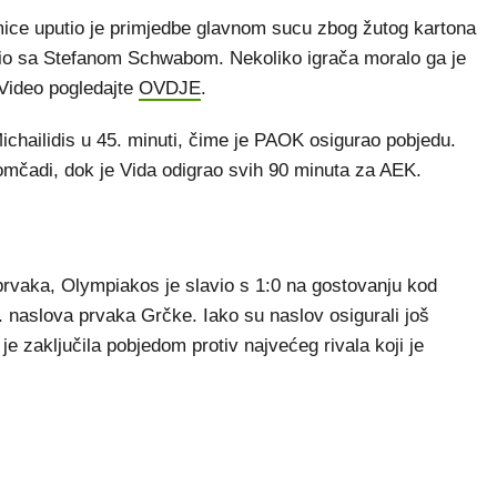
mice uputio je primjedbe glavnom sucu zbog žutog kartona
obio sa Stefanom Schwabom. Nekoliko igrača moralo ga je
. Video pogledajte
OVDJE
.
Michailidis u 45. minuti, čime je PAOK osigurao pobjedu.
mčadi, dok je Vida odigrao svih 90 minuta za AEK.
prvaka, Olympiakos je slavio s 1:0 na gostovanju kod
. naslova prvaka Grčke. Iako su naslov osigurali još
e zaključila pobjedom protiv najvećeg rivala koji je