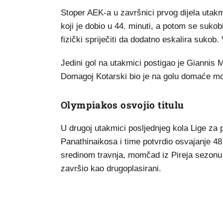
Stoper AEK-a u završnici prvog dijela utak
koji je dobio u 44. minuti, a potom se suk
fizički spriječiti da dodatno eskalira sukob
Jedini gol na utakmici postigao je Giannis 
Domagoj Kotarski bio je na golu domaće mo
Olympiakos osvojio titulu
U drugoj utakmici posljednjeg kola Lige za 
Panathinaikosa i time potvrdio osvajanje 48
sredinom travnja, momčad iz Pireja sezonu j
završio kao drugoplasirani.