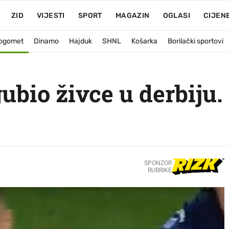
ZID
VIJESTI
SPORT
MAGAZIN
OGLASI
CIJEN
ogomet
Dinamo
Hajduk
SHNL
Košarka
Borilački sportovi
ubio živce u derbiju.
SPONZOR
RUBRIKE