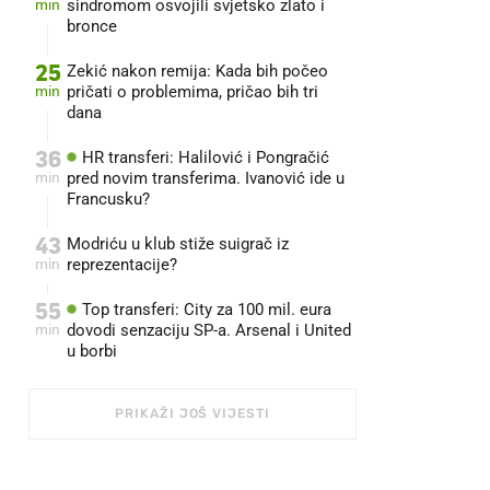
min
sindromom osvojili svjetsko zlato i
bronce
25
Zekić nakon remija: Kada bih počeo
min
pričati o problemima, pričao bih tri
dana
36
HR transferi: Halilović i Pongračić
min
pred novim transferima. Ivanović ide u
Francusku?
43
Modriću u klub stiže suigrač iz
min
reprezentacije?
55
Top transferi: City za 100 mil. eura
min
dovodi senzaciju SP-a. Arsenal i United
u borbi
PRIKAŽI JOŠ VIJESTI