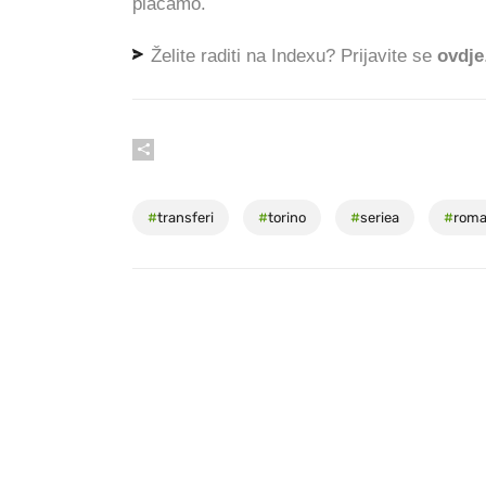
plaćamo.
Želite raditi na Indexu? Prijavite se
ovdje
#
transferi
#
torino
#
seriea
#
rom