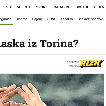
ZID
VIJESTI
SPORT
MAGAZIN
OGLASI
CIJEN
ogomet
Dinamo
Hajduk
SHNL
Košarka
Borilački sportovi
laska iz Torina?
SPONZOR
RUBRIKE