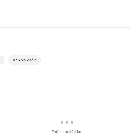
.
a
#
nikola vlašić
Tražimo sadržaj koji