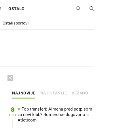
E
OSTALO
Ostali sportovi
NAJNOVIJE
NAJČITANIJE
VEZANO
8
Top transferi: Almena pred potpisom
min
za novi klub? Romero se dogovorio s
Atleticom