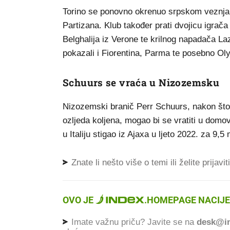
Torino se ponovno okrenuo srpskom veznja
Partizana. Klub također prati dvojicu igrača
Belghalija iz Verone te krilnog napadača Laz
pokazali i Fiorentina, Parma te posebno Ol
Schuurs se vraća u Nizozemsku
Nizozemski branič Perr Schuurs, nakon što 
ozljeda koljena, mogao bi se vratiti u domo
u Italiju stigao iz Ajaxa u ljeto 2022. za 9,5 
Znate li nešto više o temi ili želite prijavi
OVO JE
.
HOMEPAGE NACIJE
Imate važnu priču? Javite se na
desk@in