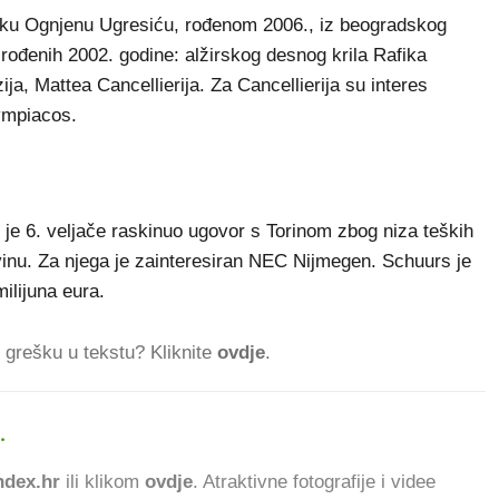
ku Ognjenu Ugresiću, rođenom 2006., iz beogradskog
 rođenih 2002. godine: alžirskog desnog krila Rafika
ija, Mattea Cancellierija. Za Cancellierija su interes
ympiacos.
je 6. veljače raskinuo ugovor s Torinom zbog niza teških
vinu. Za njega je zainteresiran NEC Nijmegen. Schuurs je
milijuna eura.
ti grešku u tekstu? Kliknite
ovdje
.
.
298.344 ČITATELJA DAN
dex.hr
ili klikom
ovdje
. Atraktivne fotografije i videe