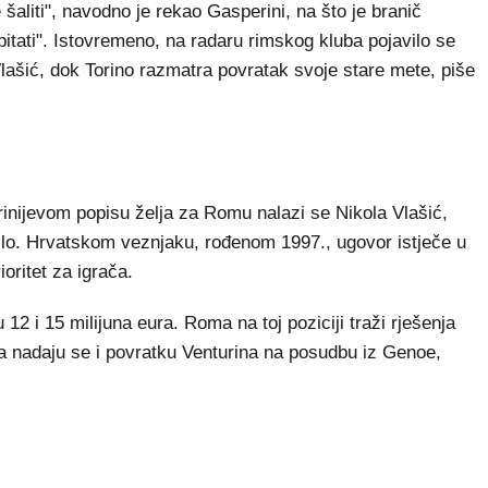
šaliti", navodno je rekao Gasperini, na što je branič
pitati". Istovremeno, na radaru rimskog kluba pojavilo se
lašić, dok Torino razmatra povratak svoje stare mete, piše
rinijevom popisu želja za Romu nalazi se Nikola Vlašić,
bilo. Hrvatskom veznjaku, rođenom 1997., ugovor istječe u
ioritet za igrača.
12 i 15 milijuna eura. Roma na toj poziciji traži rješenja
a nadaju se i povratku Venturina na posudbu iz Genoe,