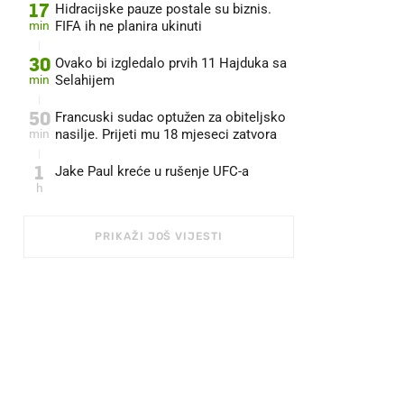
17
Hidracijske pauze postale su biznis.
min
FIFA ih ne planira ukinuti
30
Ovako bi izgledalo prvih 11 Hajduka sa
min
Selahijem
50
Francuski sudac optužen za obiteljsko
min
nasilje. Prijeti mu 18 mjeseci zatvora
1
Jake Paul kreće u rušenje UFC-a
h
PRIKAŽI JOŠ VIJESTI