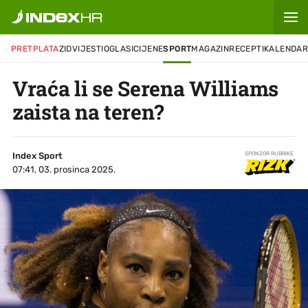
PRETPLATA
ZID
VIJESTI
OGLASI
CIJENE
SPORT
MAGAZIN
RECEPTI
KALENDA
Vraća li se Serena Williams
zaista na teren?
Index Sport
SPONZOR RUBRIKE
07:41, 03. prosinca 2025.