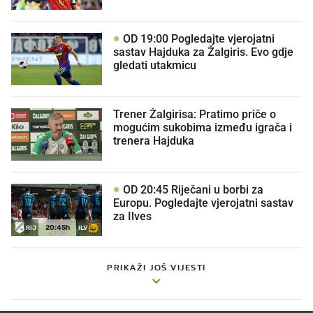
OD 19:00 Pogledajte vjerojatni
sastav Hajduka za Žalgiris. Evo gdje
gledati utakmicu
Trener Žalgirisa: Pratimo priče o
mogućim sukobima između igrača i
trenera Hajduka
OD 20:45 Riječani u borbi za
Europu. Pogledajte vjerojatni sastav
za Ilves
20:45h
RIJ
ILV
PRIKAŽI JOŠ VIJESTI