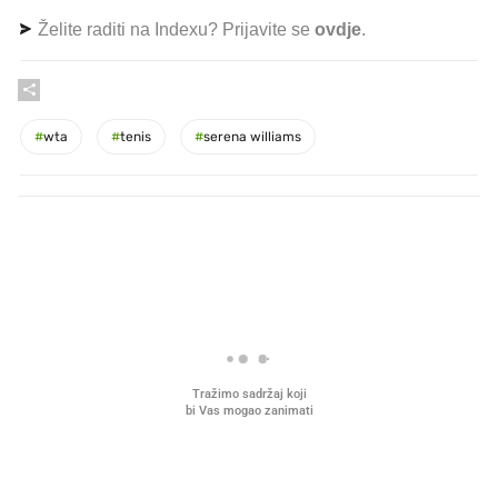
Želite raditi na Indexu? Prijavite se
ovdje
.
#
wta
#
tenis
#
serena williams
PROČITAJTE JOŠ
Što povezuje Lexus i
Mokri prsti, kruh i paštet
legendarnog Ponyja?
ritual koji nikad nismo p