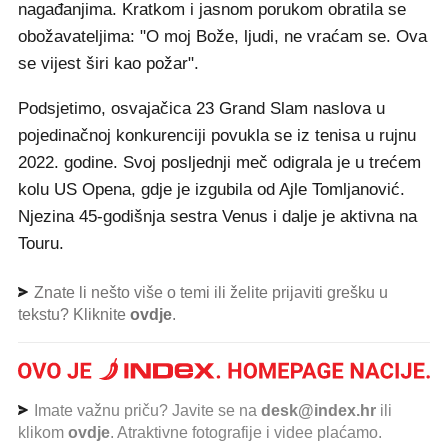
nagađanjima. Kratkom i jasnom porukom obratila se
obožavateljima: "O moj Bože, ljudi, ne vraćam se. Ova
se vijest širi kao požar".
Podsjetimo, osvajačica 23 Grand Slam naslova u
pojedinačnoj konkurenciji povukla se iz tenisa u rujnu
2022. godine. Svoj posljednji meč odigrala je u trećem
kolu US Opena, gdje je izgubila od Ajle Tomljanović.
Njezina 45-godišnja sestra Venus i dalje je aktivna na
Touru.
Znate li nešto više o temi ili želite prijaviti grešku u
tekstu? Kliknite
ovdje
.
Imate važnu priču? Javite se na
desk@index.hr
ili
klikom
ovdje
. Atraktivne fotografije i videe plaćamo.