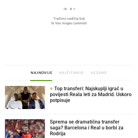
Što povezuje Lexus i
Mokri prsti, kruh i paštet
legendarnog Ponyja?
ritual koji nikad nismo p
NAJNOVIJE
NAJČITANIJE
VEZANO
Top transferi: Najskuplji igrač u
povijesti Reala leti za Madrid. Uskoro
potpisuje
Sprema se dramatična transfer
saga? Barcelona i Real u borbi za
Rodrija