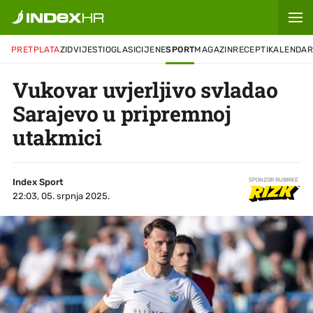
PRETPLATA
ZID
VIJESTI
OGLASI
CIJENE
SPORT
MAGAZIN
RECEPTI
KALENDA
Vukovar uvjerljivo svladao
Sarajevo u pripremnoj
utakmici
Index Sport
SPONZOR RUBRIKE
22:03, 05. srpnja 2025.