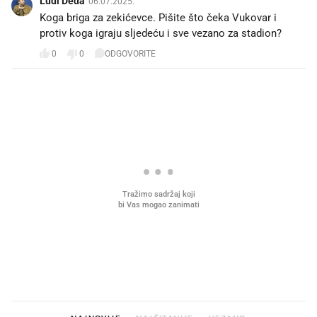
Ludi Deda
06.07.2025.
Koga briga za zekićevce. Pišite što čeka Vukovar i
protiv koga igraju sljedeću i sve vezano za stadion?
0
0
ODGOVORITE
PROČITAJTE JOŠ
Što povezuje Lexus i
Mokri prsti, kruh i paštet
legendarnog Ponyja?
ritual koji nikad nismo p