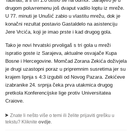
Tabinas, a s tih 1:0 otišlo se na odmor. Sarajevo je u
drugom poluvremenu još dvaput vadilo loptu iz mreže.
U 77. minuti je Unušić zabio u vlastitu mrežu, dok je
konačni rezultat postavio Gastaldelo na asistenciju
Jere Vrcića, koji je imao prste i kad drugog gola.
Tako je novi hrvatski prvoligaš s tri gola u mreži
ispratio goste iz Sarajeva, aktualne osvajače Kupa
Bosne i Hercegovine. Momčad Zorana Zekića doživjela
je drugi uzastopni poraz u pripremnim susretima jer su
krajem lipnja s 4:3 izgubili od Novog Pazara. Zekićeve
izabranike 24. srpnja čeka prva utakmica drugog
pretkola Konferencijske lige protiv Universitatea
Craiove.
Znate li nešto više o temi ili želite prijaviti grešku u
tekstu? Kliknite
ovdje
.