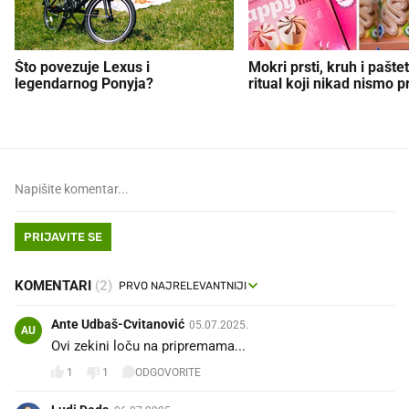
Što povezuje Lexus i
Mokri prsti, kruh i paštet
legendarnog Ponyja?
ritual koji nikad nismo p
PRIJAVITE SE
KOMENTARI
(2)
Ante Udbaš-Cvitanović
05.07.2025.
AU
Ovi zekini loču na pripremama...
1
1
ODGOVORITE