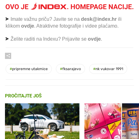
Imate važnu priču? Javite se na
desk@index.hr
ili
klikom
ovdje
. Atraktivne fotografije i videe plaćamo.
Želite raditi na Indexu? Prijavite se
ovdje
.
#
pripremne utakmice
#
fksarajevo
#
nk vukovar 1991
PROČITAJTE JOŠ