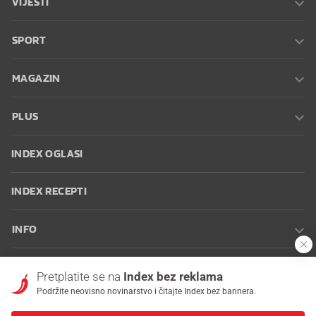
VIJESTI
SPORT
MAGAZIN
PLUS
INDEX OGLASI
INDEX RECEPTI
INFO
Oglašavanje
Zaposli se na Indexu
Kontakt
Impressum
Uvjeti
Pretplatite se na
Index bez reklama
korištenja
Postavke kolačića
Podržite neovisno novinarstvo i čitajte Index bez bannera.