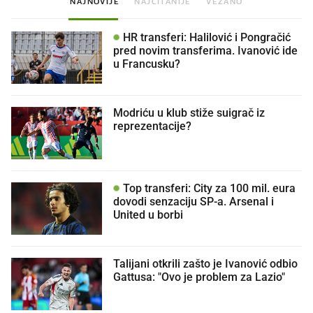
NAJNOVIJE
NAJČITANIJE
VEZANO
HR transferi: Halilović i Pongračić
pred novim transferima. Ivanović ide
u Francusku?
Modriću u klub stiže suigrač iz
reprezentacije?
Top transferi: City za 100 mil. eura
dovodi senzaciju SP-a. Arsenal i
United u borbi
Talijani otkrili zašto je Ivanović odbio
Gattusa: "Ovo je problem za Lazio"