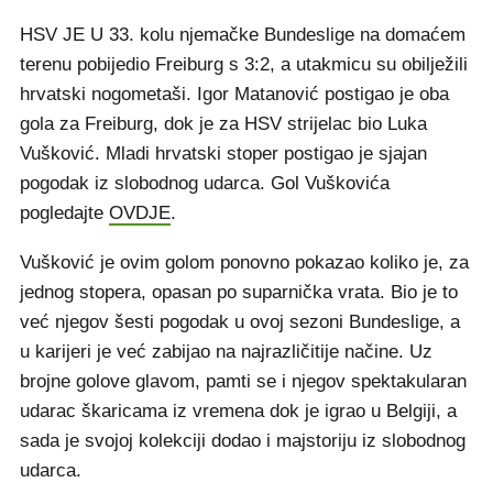
HSV JE U 33. kolu njemačke Bundeslige na domaćem
terenu pobijedio Freiburg s 3:2, a utakmicu su obilježili
hrvatski nogometaši. Igor Matanović postigao je oba
gola za Freiburg, dok je za HSV strijelac bio Luka
Vušković. Mladi hrvatski stoper postigao je sjajan
pogodak iz slobodnog udarca. Gol Vuškovića
pogledajte
OVDJE
.
Vušković je ovim golom ponovno pokazao koliko je, za
jednog stopera, opasan po suparnička vrata. Bio je to
već njegov šesti pogodak u ovoj sezoni Bundeslige, a
u karijeri je već zabijao na najrazličitije načine. Uz
brojne golove glavom, pamti se i njegov spektakularan
udarac škaricama iz vremena dok je igrao u Belgiji, a
sada je svojoj kolekciji dodao i majstoriju iz slobodnog
udarca.