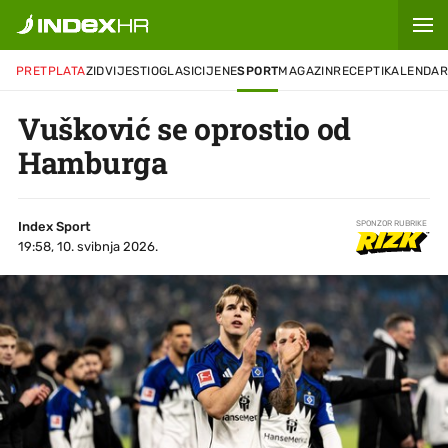
PRETPLATA
ZID
VIJESTI
OGLASI
CIJENE
SPORT
MAGAZIN
RECEPTI
KALENDA
Vušković se oprostio od
Hamburga
Index Sport
SPONZOR RUBRIKE
19:58, 10. svibnja 2026.