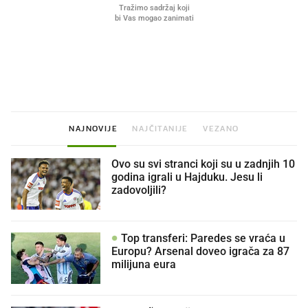
Što povezuje Lexus i
Mokri prsti, kruh i paštet
legendarnog Ponyja?
ritual koji nikad nismo p
NAJNOVIJE
NAJČITANIJE
VEZANO
Ovo su svi stranci koji su u zadnjih 10
godina igrali u Hajduku. Jesu li
zadovoljili?
Top transferi: Paredes se vraća u
Europu? Arsenal doveo igrača za 87
milijuna eura