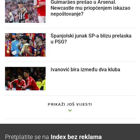
Guimarães prešao u Arsenal.
Newcastle mu priopćenjem iskazao
nepoštovanje?
Španjolski junak SP-a blizu prelaska
u PSG?
Ivanović bira između dva kluba
PRIKAŽI JOŠ VIJESTI
Pretplatite se na
Index bez reklama