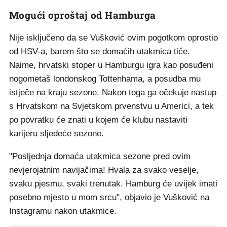
Mogući oproštaj od Hamburga
Nije isključeno da se Vušković ovim pogotkom oprostio
od HSV-a, barem što se domaćih utakmica tiče.
Naime, hrvatski stoper u Hamburgu igra kao posuđeni
nogometaš londonskog Tottenhama, a posudba mu
istječe na kraju sezone. Nakon toga ga očekuje nastup
s Hrvatskom na Svjetskom prvenstvu u Americi, a tek
po povratku će znati u kojem će klubu nastaviti
karijeru sljedeće sezone.
"Posljednja domaća utakmica sezone pred ovim
nevjerojatnim navijačima! Hvala za svako veselje,
svaku pjesmu, svaki trenutak. Hamburg će uvijek imati
posebno mjesto u mom srcu", objavio je Vušković na
Instagramu nakon utakmice.