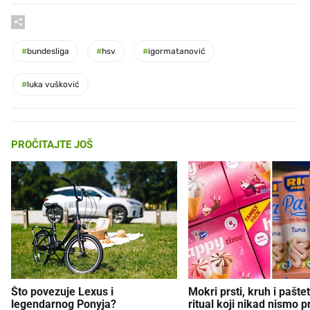
#
bundesliga
#
hsv
#
igormatanović
#
luka vušković
PROČITAJTE JOŠ
Što povezuje Lexus i
Mokri prsti, kruh i paštet
legendarnog Ponyja?
ritual koji nikad nismo p