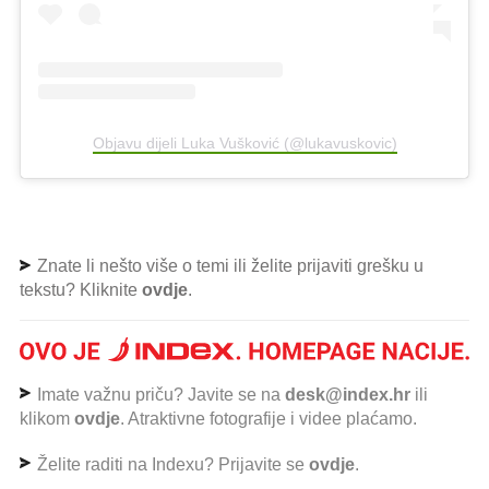
Objavu dijeli Luka Vušković (@lukavuskovic)
Znate li nešto više o temi ili želite prijaviti grešku u
tekstu? Kliknite
ovdje
.
Imate važnu priču? Javite se na
desk@index.hr
ili
klikom
ovdje
. Atraktivne fotografije i videe plaćamo.
Želite raditi na Indexu? Prijavite se
ovdje
.