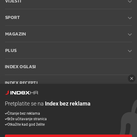
VIJESTI
SPORT
MAGAZIN
PLUS
INDEX OGLASI
INDEX RECEPTI
INFO
Pretplatite se na
Index bez reklama
Čitanje bez reklama
Oglašavanje
Zaposli se na Indexu
Kontakt
Impressum
Uvjeti
Brže učitavanje stranica
korištenja
Postavke kolačića
Otkažite kad god želite