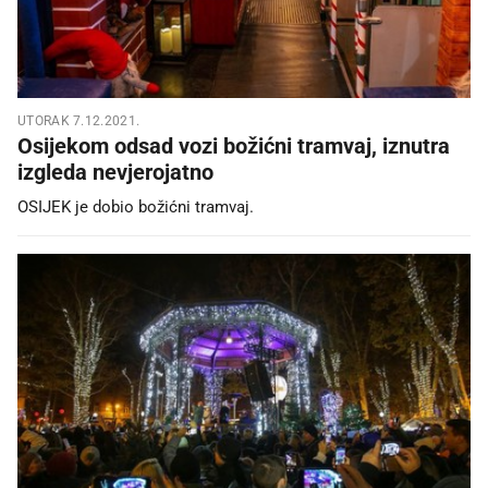
UTORAK 7.12.2021.
Osijekom odsad vozi božićni tramvaj, iznutra
izgleda nevjerojatno
OSIJEK je dobio božićni tramvaj.