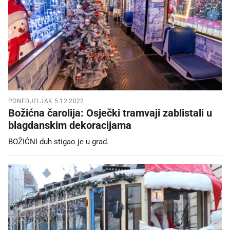
PONEDJELJAK 5.12.2022.
Božićna čarolija: Osječki tramvaji zablistali u
blagdanskim dekoracijama
BOŽIĆNI duh stigao je u grad.