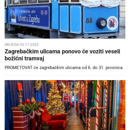
SRIJEDA 30.11.2022.
Zagrebačkim ulicama ponovo će voziti veseli
božićni tramvaj
PROMETOVAT će zagrebačkim ulicama od 6. do 31. prosinca.