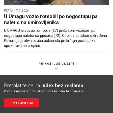
PETAK 17.7.2026.
U Umagu vozio romobil po nogostupu pa
naletio na umirovljenika
U UMAGU je vozač romobila (37) prebrzom vožnjom po
nogostupu naletio na pješaka (72). Obojica su lakše ozlijeđena.
Policija je protiv vozača pokrenula prekršajni postupak i
upozorava na propise.
PRIKAŽI JOŠ VIJESTI
Pretplatite se na
Index bez reklama
Podržite neovisno novinarstvo i čitajte Index bez bannera.
Pretplatite se