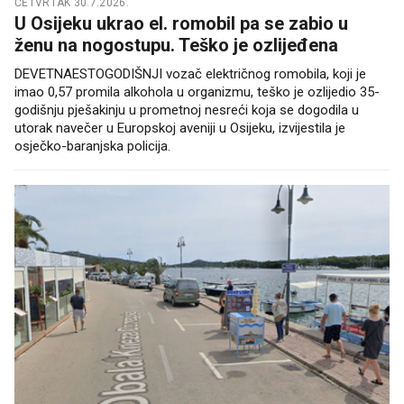
ČETVRTAK 30.7.2026.
U Osijeku ukrao el. romobil pa se zabio u
ženu na nogostupu. Teško je ozlijeđena
DEVETNAESTOGODIŠNJI vozač električnog romobila, koji je
imao 0,57 promila alkohola u organizmu, teško je ozlijedio 35-
godišnju pješakinju u prometnoj nesreći koja se dogodila u
utorak navečer u Europskoj aveniji u Osijeku, izvijestila je
osječko-baranjska policija.