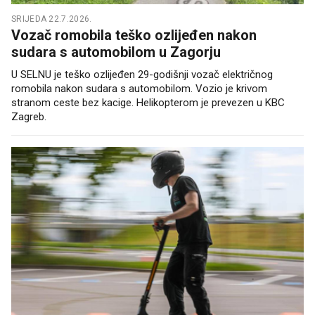
SRIJEDA 22.7.2026.
Vozač romobila teško ozlijeđen nakon
sudara s automobilom u Zagorju
U SELNU je teško ozlijeđen 29-godišnji vozač električnog
romobila nakon sudara s automobilom. Vozio je krivom
stranom ceste bez kacige. Helikopterom je prevezen u KBC
Zagreb.