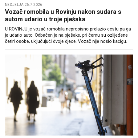
NEDJELJA 26.7.2026.
Vozač romobila u Rovinju nakon sudara s
autom udario u troje pješaka
U ROVINJU je vozač romobila nepropisno prelazio cestu pa ga
je udario auto. Odbačen je na pješake, pri čemu su ozlijeđene
četiri osobe, uključujući dvoje djece. Vozač nije nosio kacigu.