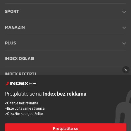
SPORT
MAGAZIN
PLUS
INDEX OGLASI
INDEX RECEPTI
INFO
Pretplatite se na
Index bez reklama
Čitanje bez reklama
Oglašavanje
Zaposli se na Indexu
Kontakt
Impressum
Uvjeti
Brže učitavanje stranica
korištenja
Postavke kolačića
Otkažite kad god želite
Pretplatite se